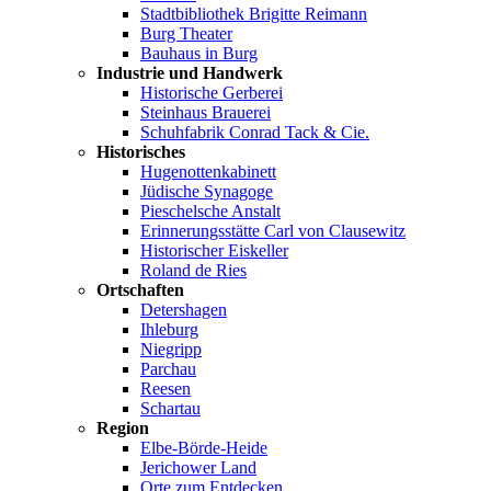
Stadtbibliothek Brigitte Reimann
Burg Theater
Bauhaus in Burg
Industrie und Handwerk
Historische Gerberei
Steinhaus Brauerei
Schuhfabrik Conrad Tack & Cie.
Historisches
Hugenottenkabinett
Jüdische Synagoge
Pieschelsche Anstalt
Erinnerungsstätte Carl von Clausewitz
Historischer Eiskeller
Roland de Ries
Ortschaften
Detershagen
Ihleburg
Niegripp
Parchau
Reesen
Schartau
Region
Elbe-Börde-Heide
Jerichower Land
Orte zum Entdecken