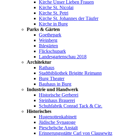
Kirche Unser Lieben Frauen
Kirche St. Nicolai
Kirche St. Petri
Kirche St. Johannes der Täufer
Kirche in Burg
Parks & Gärten
Goethepark
Weinberg
Ihlegärten
Flickschupark
Landesgartenschau 2018
Architektur
Rathaus
Stadtbibliothek Brigitte Reimann
Burg Theater
Bauhaus in Burg
Industrie und Handwerk
Historische Gerberei
Steinhaus Brauerei
Schuhfabrik Conrad Tack & Cie.
Historisches
Hugenottenkabinett
Jüdische Synagoge
Pieschelsche Anstalt
Erinnerungsstätte Carl von Clausewitz