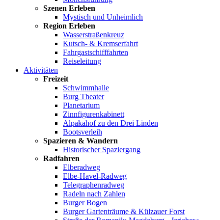
Szenen Erleben
Mystisch und Unheimlich
Region Erleben
Wasserstraßenkreuz
Kutsch- & Kremserfahrt
Fahrgastschifffahrten
Reiseleitung
Aktivitäten
Freizeit
Schwimmhalle
Burg Theater
Planetarium
Zinnfigurenkabinett
Alpakahof zu den Drei Linden
Bootsverleih
Spazieren & Wandern
Historischer Spaziergang
Radfahren
Elberadweg
Elbe-Havel-Radweg
Telegraphenradweg
Radeln nach Zahlen
Burger Bogen
Burger Gartenträume & Külzauer Forst