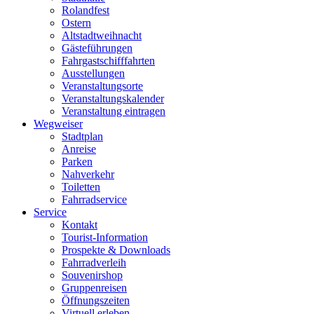
Rolandfest
Ostern
Altstadtweihnacht
Gästeführungen
Fahrgastschifffahrten
Ausstellungen
Veranstaltungsorte
Veranstaltungskalender
Veranstaltung eintragen
Wegweiser
Stadtplan
Anreise
Parken
Nahverkehr
Toiletten
Fahrradservice
Service
Kontakt
Tourist-Information
Prospekte & Downloads
Fahrradverleih
Souvenirshop
Gruppenreisen
Öffnungszeiten
Virtuell erleben