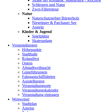
Straße der Romanik: Magdeburg - Jerichow
Schleusen und Natur
Zwei-Fährentour
Natur
Naturschutzgebiet Bürgerholz
Niegripper & Parchauer See
Angeln
Kinder & Jugend
Spielplätze
Skateranlage
Veranstaltungen
Höhepunkte
Stadthalle
Rolandfest
Ostern
Altstadtweihnacht
Gästeführungen
Fahrgastschifffahrten
Ausstellungen
Veranstaltungsorte
Veranstaltungskalender
Veranstaltung eintragen
Wegweiser
Stadtplan
Anreise