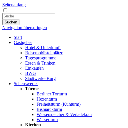
Seitenanfang
Suchen
Navigation überspringen
Start
Gastgeber
Hotel & Unterkunft
Reisemobilstellplätze
Tagesprogramme
Essen & Trinken
Einkaufen
BWG
Stadtwerke Burg
Sehenswertes
Türme
Berliner Torturm
Hexenturm
Freiheitsturm (Kuhturm)
Bismarckturm
Wasserspeicher & Verladekran
Wasserturm
Kirchen