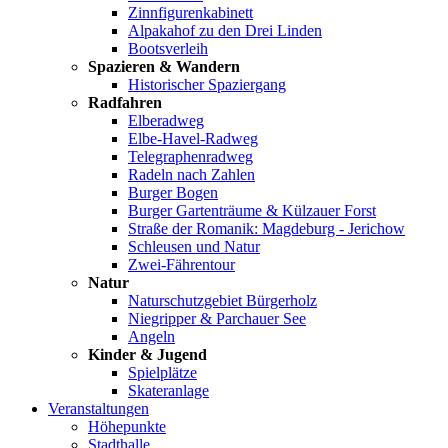
Zinnfigurenkabinett
Alpakahof zu den Drei Linden
Bootsverleih
Spazieren & Wandern
Historischer Spaziergang
Radfahren
Elberadweg
Elbe-Havel-Radweg
Telegraphenradweg
Radeln nach Zahlen
Burger Bogen
Burger Gartenträume & Külzauer Forst
Straße der Romanik: Magdeburg - Jerichow
Schleusen und Natur
Zwei-Fährentour
Natur
Naturschutzgebiet Bürgerholz
Niegripper & Parchauer See
Angeln
Kinder & Jugend
Spielplätze
Skateranlage
Veranstaltungen
Höhepunkte
Stadthalle