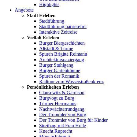
Highlights
Angebote
Stadt Erleben
Stadtführung
Stadtführung barrierefrei
Interaktive Zeitreise
Vielfalt Erleben
Burger Biergeschichten
Altstadt & Türme
Spuren Brigitte Reimann
Architekturspaziergang
Burger Stuhlgang
Burger Gartenträume
Spuren der Romanik
Radtour zum Wasserstraßenkreuz
Persönlichkeiten Erleben
Clausewitz & Garnison
Burgvogt zu Burg
Türmer Herrmanns
Nachtwächterrundgang
Der Trommler von Burg
Der Trommler von Burg für Kinder
Streifzug mit Frau Holle
Knecht Ruprecht
Mönchsführung