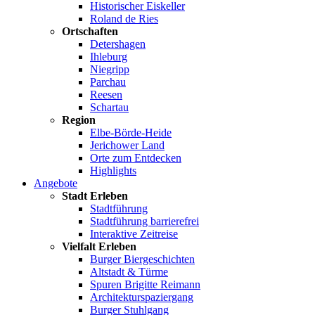
Historischer Eiskeller
Roland de Ries
Ortschaften
Detershagen
Ihleburg
Niegripp
Parchau
Reesen
Schartau
Region
Elbe-Börde-Heide
Jerichower Land
Orte zum Entdecken
Highlights
Angebote
Stadt Erleben
Stadtführung
Stadtführung barrierefrei
Interaktive Zeitreise
Vielfalt Erleben
Burger Biergeschichten
Altstadt & Türme
Spuren Brigitte Reimann
Architekturspaziergang
Burger Stuhlgang