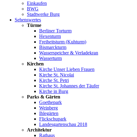
Einkaufen
BWG
Stadtwerke Burg
Sehenswertes
Türme
Berliner Torturm
Hexenturm
Freiheitsturm (Kuhturm)
Bismarckturm
Wasserspeicher & Verladekran
Wasserturm
Kirchen
Kirche Unser Lieben Frauen
Kirche St. Nicolai
Kirche St. Petri
Kirche St. Johannes der Täufer
Kirche in Burg
Parks & Gärten
Goethepark
Weinberg
Ihlegärten
Flickschupark
Landesgartenschau 2018
Architektur
Rathaus