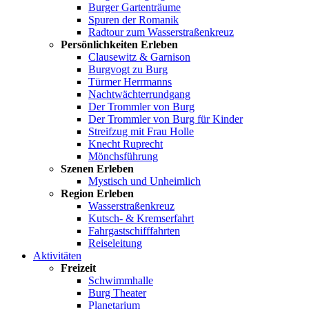
Burger Gartenträume
Spuren der Romanik
Radtour zum Wasserstraßenkreuz
Persönlichkeiten Erleben
Clausewitz & Garnison
Burgvogt zu Burg
Türmer Herrmanns
Nachtwächterrundgang
Der Trommler von Burg
Der Trommler von Burg für Kinder
Streifzug mit Frau Holle
Knecht Ruprecht
Mönchsführung
Szenen Erleben
Mystisch und Unheimlich
Region Erleben
Wasserstraßenkreuz
Kutsch- & Kremserfahrt
Fahrgastschifffahrten
Reiseleitung
Aktivitäten
Freizeit
Schwimmhalle
Burg Theater
Planetarium