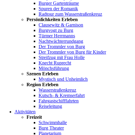
Burger Gartenträume
Spuren der Romanik
Radtour zum Wasserstraßenkreuz
Persönlichkeiten Erleben
Clausewitz & Garnison
Burgvogt zu Burg
Türmer Herrmanns
Nachtwächterrundgang
Der Trommler von Burg
Der Trommler von Burg für Kinder
Streifzug mit Frau Holle
Knecht Ruprecht
Mönchsführung
Szenen Erleben
Mystisch und Unheimlich
Region Erleben
Wasserstraßenkreuz
Kutsch- & Kremserfahrt
Fahrgastschifffahrten
Reiseleitung
Aktivitäten
Freizeit
Schwimmhalle
Burg Theater
Planetarium