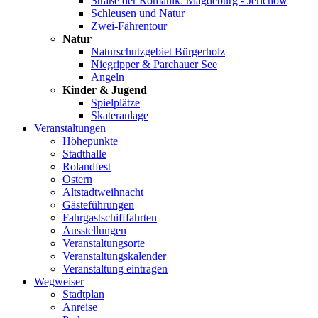
Straße der Romanik: Magdeburg - Jerichow
Schleusen und Natur
Zwei-Fährentour
Natur
Naturschutzgebiet Bürgerholz
Niegripper & Parchauer See
Angeln
Kinder & Jugend
Spielplätze
Skateranlage
Veranstaltungen
Höhepunkte
Stadthalle
Rolandfest
Ostern
Altstadtweihnacht
Gästeführungen
Fahrgastschifffahrten
Ausstellungen
Veranstaltungsorte
Veranstaltungskalender
Veranstaltung eintragen
Wegweiser
Stadtplan
Anreise