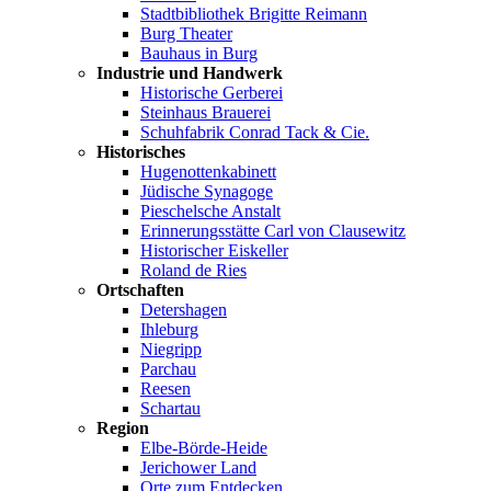
Stadtbibliothek Brigitte Reimann
Burg Theater
Bauhaus in Burg
Industrie und Handwerk
Historische Gerberei
Steinhaus Brauerei
Schuhfabrik Conrad Tack & Cie.
Historisches
Hugenottenkabinett
Jüdische Synagoge
Pieschelsche Anstalt
Erinnerungsstätte Carl von Clausewitz
Historischer Eiskeller
Roland de Ries
Ortschaften
Detershagen
Ihleburg
Niegripp
Parchau
Reesen
Schartau
Region
Elbe-Börde-Heide
Jerichower Land
Orte zum Entdecken