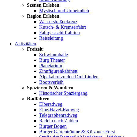
Szenen Erleben
Mystisch und Unheimlich
Region Erleben
Wasserstraßenkreuz
Kutsch- & Kremserfahrt
Fahrgastschifffahrten
Reiseleitung
Aktivitäten
Freizeit
Schwimmhalle
Burg Theater
Planetarium
Zinnfigurenkabinett
Alpakahof zu den Drei Linden
Bootsverleih
Spazieren & Wandern
Historischer Spaziergang
Radfahren
Elberadweg
Elbe-Havel-Radweg
Telegraphenradweg
Radeln nach Zahlen
Burger Bogen
Burger Gartenträume & Külzauer Forst