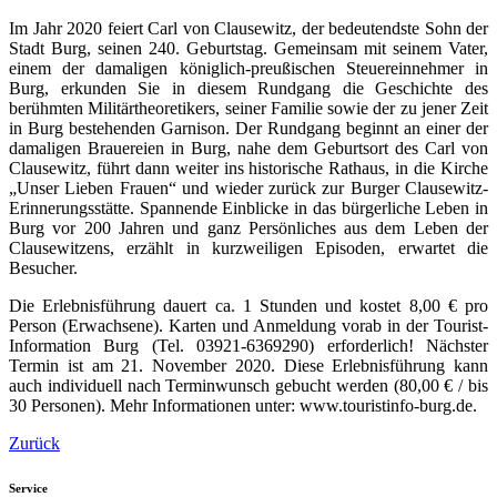
Im Jahr 2020 feiert Carl von Clausewitz, der bedeutendste Sohn der
Stadt Burg, seinen 240. Geburtstag. Gemeinsam mit seinem Vater,
einem der damaligen königlich-preußischen Steuereinnehmer in
Burg, erkunden Sie in diesem Rundgang die Geschichte des
berühmten Militärtheoretikers, seiner Familie sowie der zu jener Zeit
in Burg bestehenden Garnison. Der Rundgang beginnt an einer der
damaligen Brauereien in Burg, nahe dem Geburtsort des Carl von
Clausewitz, führt dann weiter ins historische Rathaus, in die Kirche
„Unser Lieben Frauen“ und wieder zurück zur Burger Clausewitz-
Erinnerungsstätte. Spannende Einblicke in das bürgerliche Leben in
Burg vor 200 Jahren und ganz Persönliches aus dem Leben der
Clausewitzens, erzählt in kurzweiligen Episoden, erwartet die
Besucher.
Die Erlebnisführung dauert ca. 1 Stunden und kostet 8,00 € pro
Person (Erwachsene). Karten und Anmeldung vorab in der Tourist-
Information Burg (Tel. 03921-6369290) erforderlich! Nächster
Termin ist am 21. November 2020. Diese Erlebnisführung kann
auch individuell nach Terminwunsch gebucht werden (80,00 € / bis
30 Personen). Mehr Informationen unter: www.touristinfo-burg.de.
Zurück
Service