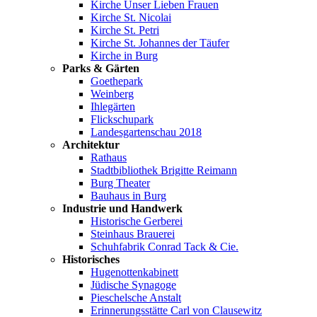
Kirche Unser Lieben Frauen
Kirche St. Nicolai
Kirche St. Petri
Kirche St. Johannes der Täufer
Kirche in Burg
Parks & Gärten
Goethepark
Weinberg
Ihlegärten
Flickschupark
Landesgartenschau 2018
Architektur
Rathaus
Stadtbibliothek Brigitte Reimann
Burg Theater
Bauhaus in Burg
Industrie und Handwerk
Historische Gerberei
Steinhaus Brauerei
Schuhfabrik Conrad Tack & Cie.
Historisches
Hugenottenkabinett
Jüdische Synagoge
Pieschelsche Anstalt
Erinnerungsstätte Carl von Clausewitz