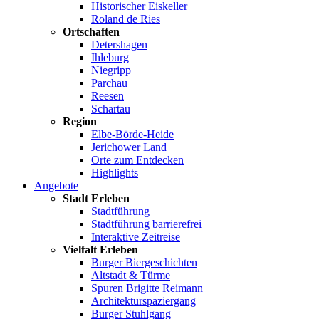
Historischer Eiskeller
Roland de Ries
Ortschaften
Detershagen
Ihleburg
Niegripp
Parchau
Reesen
Schartau
Region
Elbe-Börde-Heide
Jerichower Land
Orte zum Entdecken
Highlights
Angebote
Stadt Erleben
Stadtführung
Stadtführung barrierefrei
Interaktive Zeitreise
Vielfalt Erleben
Burger Biergeschichten
Altstadt & Türme
Spuren Brigitte Reimann
Architekturspaziergang
Burger Stuhlgang