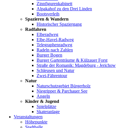
Zinnfigurenkabinett
Alpakahof zu den Drei Linden
Bootsverleih
Spazieren & Wandern
Historischer Spaziergang
Radfahren
Elberadweg
Elbe-Havel-Radweg
Telegraphenradweg
Radeln nach Zahlen
Burger Bogen
Burger Gartenträume & Külzauer Forst
Straße der Romanik: Magdeburg - Jerichow
Schleusen und Natur
Zwei-Fährentour
Natur
Naturschutzgebiet Bürgerholz
Niegripper & Parchauer See
Angeln
Kinder & Jugend
Spielplätze
Skateranlage
Veranstaltungen
Höhepunkte
Stadthalle