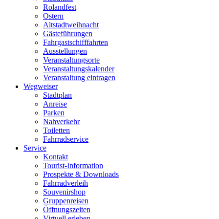
Rolandfest
Ostern
Altstadtweihnacht
Gästeführungen
Fahrgastschifffahrten
Ausstellungen
Veranstaltungsorte
Veranstaltungskalender
Veranstaltung eintragen
Wegweiser
Stadtplan
Anreise
Parken
Nahverkehr
Toiletten
Fahrradservice
Service
Kontakt
Tourist-Information
Prospekte & Downloads
Fahrradverleih
Souvenirshop
Gruppenreisen
Öffnungszeiten
Virtuell erleben