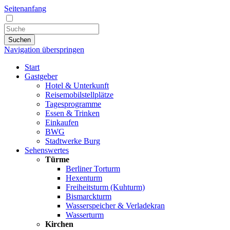
Seitenanfang
Suchen
Navigation überspringen
Start
Gastgeber
Hotel & Unterkunft
Reisemobilstellplätze
Tagesprogramme
Essen & Trinken
Einkaufen
BWG
Stadtwerke Burg
Sehenswertes
Türme
Berliner Torturm
Hexenturm
Freiheitsturm (Kuhturm)
Bismarckturm
Wasserspeicher & Verladekran
Wasserturm
Kirchen