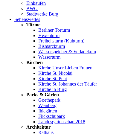
Einkaufen
BWG
Stadtwerke Burg
Sehenswertes
Türme
Berliner Torturm
Hexenturm
Freiheitsturm (Kuhturm)
Bismarckturm
Wasserspeicher & Verladekran
Wasserturm
Kirchen
Kirche Unser Lieben Frauen
Kirche St. Nicolai
Kirche St. Petri
Kirche St. Johannes der Täufer
Kirche in Burg
Parks & Gärten
Goethepark
Weinberg
Ihlegärten
Flickschupark
Landesgartenschau 2018
Architektur
Rathaus