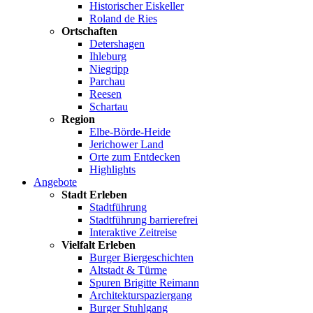
Historischer Eiskeller
Roland de Ries
Ortschaften
Detershagen
Ihleburg
Niegripp
Parchau
Reesen
Schartau
Region
Elbe-Börde-Heide
Jerichower Land
Orte zum Entdecken
Highlights
Angebote
Stadt Erleben
Stadtführung
Stadtführung barrierefrei
Interaktive Zeitreise
Vielfalt Erleben
Burger Biergeschichten
Altstadt & Türme
Spuren Brigitte Reimann
Architekturspaziergang
Burger Stuhlgang