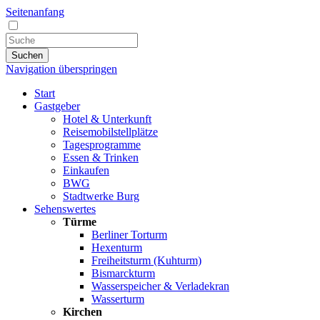
Seitenanfang
Suchen
Navigation überspringen
Start
Gastgeber
Hotel & Unterkunft
Reisemobilstellplätze
Tagesprogramme
Essen & Trinken
Einkaufen
BWG
Stadtwerke Burg
Sehenswertes
Türme
Berliner Torturm
Hexenturm
Freiheitsturm (Kuhturm)
Bismarckturm
Wasserspeicher & Verladekran
Wasserturm
Kirchen