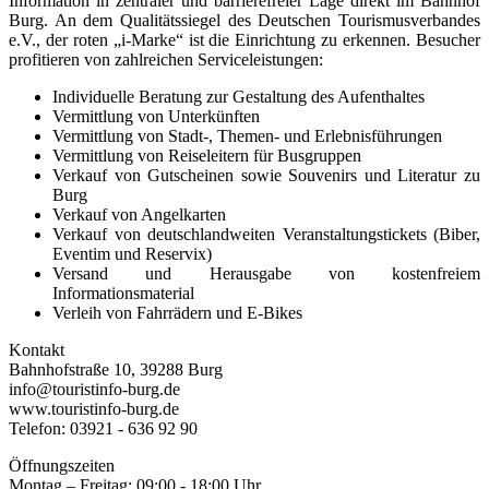
Information in zentraler und barrierefreier Lage direkt im Bahnhof
Burg. An dem Qualitätssiegel des Deutschen Tourismusverbandes
e.V., der roten „i-Marke“ ist die Einrichtung zu erkennen. Besucher
profitieren von zahlreichen Serviceleistungen:
Individuelle Beratung zur Gestaltung des Aufenthaltes
Vermittlung von Unterkünften
Vermittlung von Stadt-, Themen- und Erlebnisführungen
Vermittlung von Reiseleitern für Busgruppen
Verkauf von Gutscheinen sowie Souvenirs und Literatur zu
Burg
Verkauf von Angelkarten
Verkauf von deutschlandweiten Veranstaltungstickets (Biber,
Eventim und Reservix)
Versand und Herausgabe von kostenfreiem
Informationsmaterial
Verleih von Fahrrädern und E-Bikes
Kontakt
Bahnhofstraße 10, 39288 Burg
info@touristinfo-burg.de
www.touristinfo-burg.de
Telefon: 03921 - 636 92 90
Öffnungszeiten
Montag – Freitag: 09:00 - 18:00 Uhr