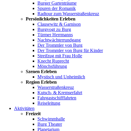
Burger Gartenträume
Spuren der Romanik
Radtour zum Wasserstraßenkreuz
Persönlichkeiten Erleben
Clausewitz & Garnison
Burgvogt zu Burg
Türmer Herrmanns
Nachtwächterrundgang
Der Trommler von Burg
Der Trommler von Burg für Kinder
Streifzug mit Frau Holle
Knecht Ruprecht
Mönchsführung
Szenen Erleben
Mystisch und Unheimlich
Region Erleben
Wasserstraßenkreuz
Kutsch- & Kremserfahrt
Fahrgastschifffahrten
Reiseleitung
Aktivitäten
Freizeit
Schwimmhalle
Burg Theater
Planetarium