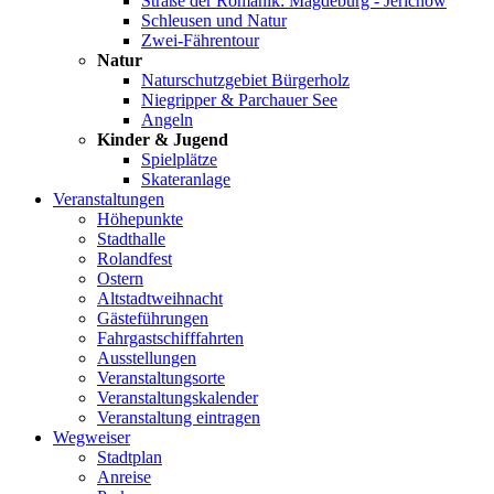
Straße der Romanik: Magdeburg - Jerichow
Schleusen und Natur
Zwei-Fährentour
Natur
Naturschutzgebiet Bürgerholz
Niegripper & Parchauer See
Angeln
Kinder & Jugend
Spielplätze
Skateranlage
Veranstaltungen
Höhepunkte
Stadthalle
Rolandfest
Ostern
Altstadtweihnacht
Gästeführungen
Fahrgastschifffahrten
Ausstellungen
Veranstaltungsorte
Veranstaltungskalender
Veranstaltung eintragen
Wegweiser
Stadtplan
Anreise