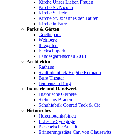
Kirche Unser Lieben Frauen
Kirche St. Nicolai
Kirche St. Petri
Kirche St. Johannes der Täufer
Kirche in Burg
Parks & Gärten
Goethepark
Weinberg
Ihlegärten
Flickschupark
Landesgartenschau 2018
Architektur
Rathaus
Stadtbibliothek Brigitte Reimann
Burg Theater
Bauhaus in Burg
Industrie und Handwerk
Historische Gerberei
Steinhaus Brauerei
Schuhfabrik Conrad Tack & Cie.
Historisches
Hugenottenkabinett
Jüdische Synagoge
Pieschelsche Anstalt
Erinnerungsstätte Carl von Clausewitz