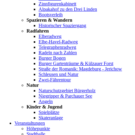
Zinnfigurenkabinett
Alpakahof zu den Drei Linden
Bootsverleih
Spazieren & Wandern
Historischer Spaziergang
Radfahren
Elberadweg
Elbe-Havel-Radweg
Telegraphenradweg
Radeln nach Zahlen
Burger Bogen
Burger Gartenträume & Külzauer Forst
Straße der Romanik: Magdeburg - Jerichow
Schleusen und Natur
Zwei-Fährentour
Natur
Naturschutzgebiet Bürgerholz
Niegripper & Parchauer See
Angeln
Kinder & Jugend
Spielplätze
Skateranlage
Veranstaltungen
Höhepunkte
Stadthalle