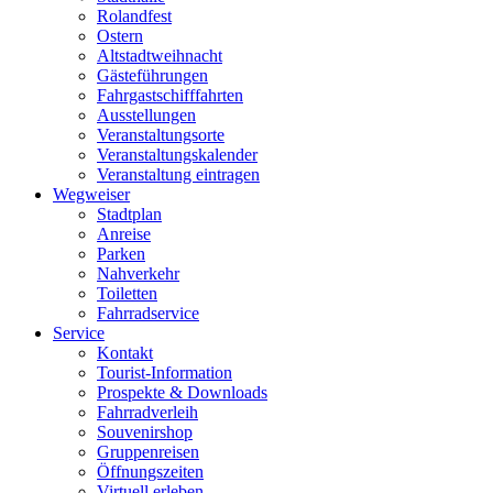
Rolandfest
Ostern
Altstadtweihnacht
Gästeführungen
Fahrgastschifffahrten
Ausstellungen
Veranstaltungsorte
Veranstaltungskalender
Veranstaltung eintragen
Wegweiser
Stadtplan
Anreise
Parken
Nahverkehr
Toiletten
Fahrradservice
Service
Kontakt
Tourist-Information
Prospekte & Downloads
Fahrradverleih
Souvenirshop
Gruppenreisen
Öffnungszeiten
Virtuell erleben