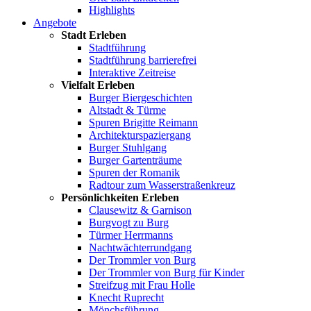
Highlights
Angebote
Stadt Erleben
Stadtführung
Stadtführung barrierefrei
Interaktive Zeitreise
Vielfalt Erleben
Burger Biergeschichten
Altstadt & Türme
Spuren Brigitte Reimann
Architekturspaziergang
Burger Stuhlgang
Burger Gartenträume
Spuren der Romanik
Radtour zum Wasserstraßenkreuz
Persönlichkeiten Erleben
Clausewitz & Garnison
Burgvogt zu Burg
Türmer Herrmanns
Nachtwächterrundgang
Der Trommler von Burg
Der Trommler von Burg für Kinder
Streifzug mit Frau Holle
Knecht Ruprecht
Mönchsführung