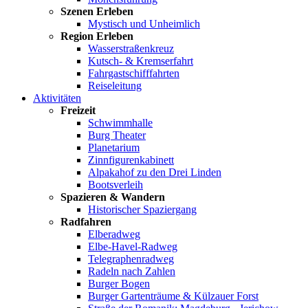
Szenen Erleben
Mystisch und Unheimlich
Region Erleben
Wasserstraßenkreuz
Kutsch- & Kremserfahrt
Fahrgastschifffahrten
Reiseleitung
Aktivitäten
Freizeit
Schwimmhalle
Burg Theater
Planetarium
Zinnfigurenkabinett
Alpakahof zu den Drei Linden
Bootsverleih
Spazieren & Wandern
Historischer Spaziergang
Radfahren
Elberadweg
Elbe-Havel-Radweg
Telegraphenradweg
Radeln nach Zahlen
Burger Bogen
Burger Gartenträume & Külzauer Forst