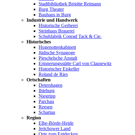
Stadtbibliothek Brigitte Reimann
Burg Theater
Bauhaus in Burg
Industrie und Handwerk
Historische Gerberei
Steinhaus Brauerei
Schuhfabrik Conrad Tack & Cie.
Historisches
Hugenottenkabinett
Jüdische Synagoge
Pieschelsche Anstalt
Erinnerungsstätte Carl von Clausewitz
Historischer Eiskeller
Roland de Ries
Ortschaften
Detershagen
Ihleburg
Niegripp
Parchau
Reesen
Schartau
Region
Elbe-Börde-Heide
Jerichower Land
Orte zum Entdecken