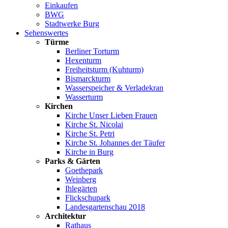
Einkaufen
BWG
Stadtwerke Burg
Sehenswertes
Türme
Berliner Torturm
Hexenturm
Freiheitsturm (Kuhturm)
Bismarckturm
Wasserspeicher & Verladekran
Wasserturm
Kirchen
Kirche Unser Lieben Frauen
Kirche St. Nicolai
Kirche St. Petri
Kirche St. Johannes der Täufer
Kirche in Burg
Parks & Gärten
Goethepark
Weinberg
Ihlegärten
Flickschupark
Landesgartenschau 2018
Architektur
Rathaus