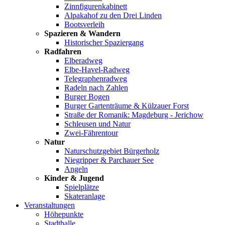
Zinnfigurenkabinett
Alpakahof zu den Drei Linden
Bootsverleih
Spazieren & Wandern
Historischer Spaziergang
Radfahren
Elberadweg
Elbe-Havel-Radweg
Telegraphenradweg
Radeln nach Zahlen
Burger Bogen
Burger Gartenträume & Külzauer Forst
Straße der Romanik: Magdeburg - Jerichow
Schleusen und Natur
Zwei-Fährentour
Natur
Naturschutzgebiet Bürgerholz
Niegripper & Parchauer See
Angeln
Kinder & Jugend
Spielplätze
Skateranlage
Veranstaltungen
Höhepunkte
Stadthalle