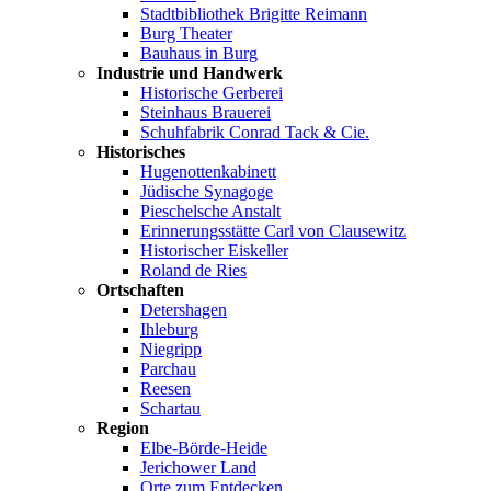
Stadtbibliothek Brigitte Reimann
Burg Theater
Bauhaus in Burg
Industrie und Handwerk
Historische Gerberei
Steinhaus Brauerei
Schuhfabrik Conrad Tack & Cie.
Historisches
Hugenottenkabinett
Jüdische Synagoge
Pieschelsche Anstalt
Erinnerungsstätte Carl von Clausewitz
Historischer Eiskeller
Roland de Ries
Ortschaften
Detershagen
Ihleburg
Niegripp
Parchau
Reesen
Schartau
Region
Elbe-Börde-Heide
Jerichower Land
Orte zum Entdecken