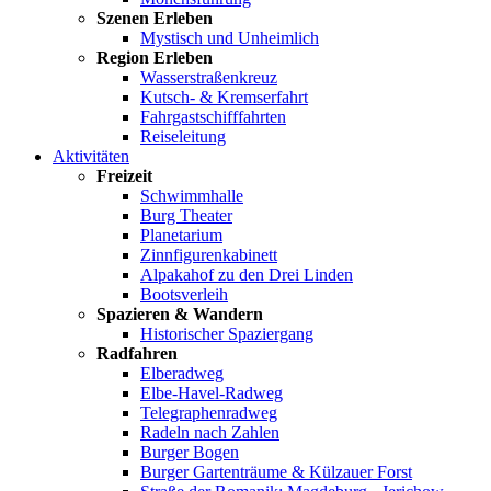
Szenen Erleben
Mystisch und Unheimlich
Region Erleben
Wasserstraßenkreuz
Kutsch- & Kremserfahrt
Fahrgastschifffahrten
Reiseleitung
Aktivitäten
Freizeit
Schwimmhalle
Burg Theater
Planetarium
Zinnfigurenkabinett
Alpakahof zu den Drei Linden
Bootsverleih
Spazieren & Wandern
Historischer Spaziergang
Radfahren
Elberadweg
Elbe-Havel-Radweg
Telegraphenradweg
Radeln nach Zahlen
Burger Bogen
Burger Gartenträume & Külzauer Forst