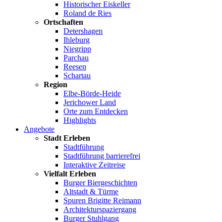
Historischer Eiskeller
Roland de Ries
Ortschaften
Detershagen
Ihleburg
Niegripp
Parchau
Reesen
Schartau
Region
Elbe-Börde-Heide
Jerichower Land
Orte zum Entdecken
Highlights
Angebote
Stadt Erleben
Stadtführung
Stadtführung barrierefrei
Interaktive Zeitreise
Vielfalt Erleben
Burger Biergeschichten
Altstadt & Türme
Spuren Brigitte Reimann
Architekturspaziergang
Burger Stuhlgang