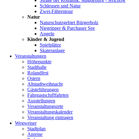
Straße der Romanik: Magdeburg - Jerichow
Schleusen und Natur
Zwei-Fährentour
Natur
Naturschutzgebiet Bürgerholz
Niegripper & Parchauer See
Angeln
Kinder & Jugend
Spielplätze
Skateranlage
Veranstaltungen
Höhepunkte
Stadthalle
Rolandfest
Ostern
Altstadtweihnacht
Gästeführungen
Fahrgastschifffahrten
Ausstellungen
Veranstaltungsorte
Veranstaltungskalender
Veranstaltung eintragen
Wegweiser
Stadtplan
Anreise