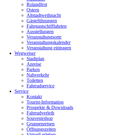
Rolandfest
Ostern
Altstadtweihnacht
Gästeführungen
Fahrgastschifffahrten
Ausstellungen
Veranstaltungsorte
Veranstaltungskalender
Veranstaltung eintragen
Wegweiser
Stadtplan
Anreise
Parken
Nahverkehr
Toiletten
Fahrradservice
Service
Kontakt
Tourist-Information
Prospekte & Downloads
Fahrradverleih
Souvenirshop
Gruppenreisen
Öffnungszeiten
Virtuell erleben