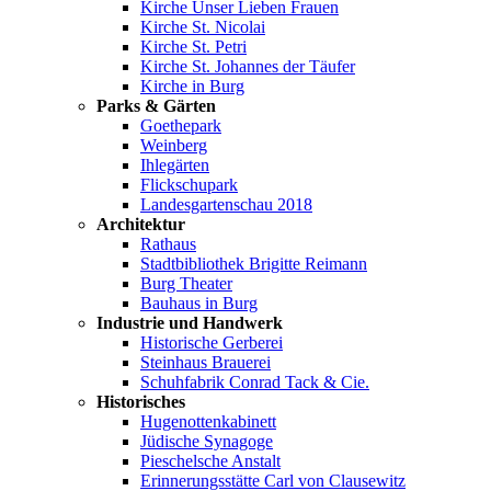
Kirche Unser Lieben Frauen
Kirche St. Nicolai
Kirche St. Petri
Kirche St. Johannes der Täufer
Kirche in Burg
Parks & Gärten
Goethepark
Weinberg
Ihlegärten
Flickschupark
Landesgartenschau 2018
Architektur
Rathaus
Stadtbibliothek Brigitte Reimann
Burg Theater
Bauhaus in Burg
Industrie und Handwerk
Historische Gerberei
Steinhaus Brauerei
Schuhfabrik Conrad Tack & Cie.
Historisches
Hugenottenkabinett
Jüdische Synagoge
Pieschelsche Anstalt
Erinnerungsstätte Carl von Clausewitz