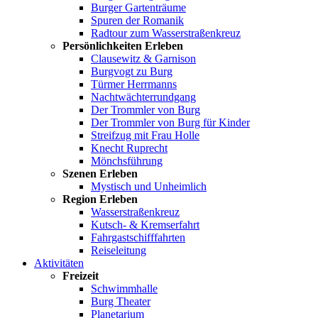
Burger Gartenträume
Spuren der Romanik
Radtour zum Wasserstraßenkreuz
Persönlichkeiten Erleben
Clausewitz & Garnison
Burgvogt zu Burg
Türmer Herrmanns
Nachtwächterrundgang
Der Trommler von Burg
Der Trommler von Burg für Kinder
Streifzug mit Frau Holle
Knecht Ruprecht
Mönchsführung
Szenen Erleben
Mystisch und Unheimlich
Region Erleben
Wasserstraßenkreuz
Kutsch- & Kremserfahrt
Fahrgastschifffahrten
Reiseleitung
Aktivitäten
Freizeit
Schwimmhalle
Burg Theater
Planetarium