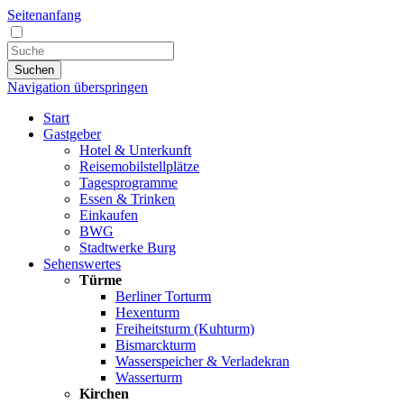
Seitenanfang
Suchen
Navigation überspringen
Start
Gastgeber
Hotel & Unterkunft
Reisemobilstellplätze
Tagesprogramme
Essen & Trinken
Einkaufen
BWG
Stadtwerke Burg
Sehenswertes
Türme
Berliner Torturm
Hexenturm
Freiheitsturm (Kuhturm)
Bismarckturm
Wasserspeicher & Verladekran
Wasserturm
Kirchen