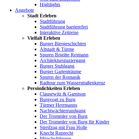
Highlights
Angebote
Stadt Erleben
Stadtführung
Stadtführung barrierefrei
Interaktive Zeitreise
Vielfalt Erleben
Burger Biergeschichten
Altstadt & Türme
Spuren Brigitte Reimann
Architekturspaziergang
Burger Stuhlgang
Burger Gartenträume
Spuren der Romanik
Radtour zum Wasserstraßenkreuz
Persönlichkeiten Erleben
Clausewitz & Garnison
Burgvogt zu Burg
Türmer Herrmanns
Nachtwächterrundgang
Der Trommler von Burg
Der Trommler von Burg für Kinder
Streifzug mit Frau Holle
Knecht Ruprecht
Mönchsführung