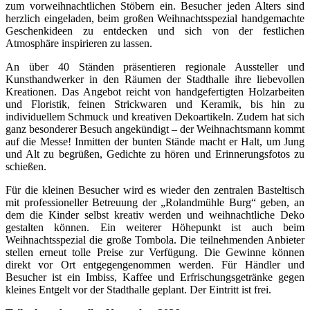
zum vorweihnachtlichen Stöbern ein. Besucher jeden Alters sind
herzlich eingeladen, beim großen Weihnachtsspezial handgemachte
Geschenkideen zu entdecken und sich von der festlichen
Atmosphäre inspirieren zu lassen.
An über 40 Ständen präsentieren regionale Aussteller und
Kunsthandwerker in den Räumen der Stadthalle ihre liebevollen
Kreationen. Das Angebot reicht von handgefertigten Holzarbeiten
und Floristik, feinen Strickwaren und Keramik, bis hin zu
individuellem Schmuck und kreativen Dekoartikeln. Zudem hat sich
ganz besonderer Besuch angekündigt – der Weihnachtsmann kommt
auf die Messe! Inmitten der bunten Stände macht er Halt, um Jung
und Alt zu begrüßen, Gedichte zu hören und Erinnerungsfotos zu
schießen.
Für die kleinen Besucher wird es wieder den zentralen Basteltisch
mit professioneller Betreuung der „Rolandmühle Burg“ geben, an
dem die Kinder selbst kreativ werden und weihnachtliche Deko
gestalten können. Ein weiterer Höhepunkt ist auch beim
Weihnachtsspezial die große Tombola. Die teilnehmenden Anbieter
stellen erneut tolle Preise zur Verfügung. Die Gewinne können
direkt vor Ort entgegengenommen werden. Für Händler und
Besucher ist ein Imbiss, Kaffee und Erfrischungsgetränke gegen
kleines Entgelt vor der Stadthalle geplant. Der Eintritt ist frei.