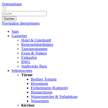
Seitenanfang
Suchen
Navigation überspringen
Start
Gastgeber
Hotel & Unterkunft
Reisemobilstellplätze
Tagesprogramme
Essen & Trinken
Einkaufen
BWG
Stadtwerke Burg
Sehenswertes
Türme
Berliner Torturm
Hexenturm
Freiheitsturm (Kuhturm)
Bismarckturm
Wasserspeicher & Verladekran
Wasserturm
Kirchen