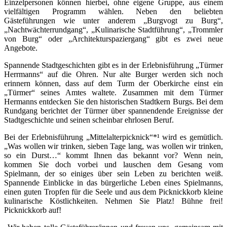
Einzelpersonen können hierbei, ohne eigene Gruppe, aus einem
vielfältigen Programm wählen. Neben den beliebten
Gästeführungen wie unter anderem „Burgvogt zu Burg“,
„Nachtwächterrundgang“, „Kulinarische Stadtführung“, „Trommler
von Burg“ oder „Architekturspaziergang“ gibt es zwei neue
Angebote.
Spannende Stadtgeschichten gibt es in der Erlebnisführung „Türmer
Herrmanns“ auf die Ohren. Nur alte Burger werden sich noch
erinnern können, dass auf dem Turm der Oberkirche einst ein
„Türmer“ seines Amtes waltete. Zusammen mit dem Türmer
Hermanns entdecken Sie den historischen Stadtkern Burgs. Bei dem
Rundgang berichtet der Türmer über spannendende Ereignisse der
Stadtgeschichte und seinen scheinbar ehrlosen Beruf.
Bei der Erlebnisführung „Mittelalterpicknick“*¹ wird es gemütlich.
„Was wollen wir trinken, sieben Tage lang, was wollen wir trinken,
so ein Durst…“ kommt Ihnen das bekannt vor? Wenn nein,
kommen Sie doch vorbei und lauschen dem Gesang vom
Spielmann, der so einiges über sein Leben zu berichten weiß.
Spannende Einblicke in das bürgerliche Leben eines Spielmanns,
einen guten Tropfen für die Seele und aus dem Picknickkorb kleine
kulinarische Köstlichkeiten. Nehmen Sie Platz! Bühne frei!
Picknickkorb auf!