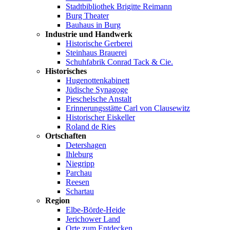
Stadtbibliothek Brigitte Reimann
Burg Theater
Bauhaus in Burg
Industrie und Handwerk
Historische Gerberei
Steinhaus Brauerei
Schuhfabrik Conrad Tack & Cie.
Historisches
Hugenottenkabinett
Jüdische Synagoge
Pieschelsche Anstalt
Erinnerungsstätte Carl von Clausewitz
Historischer Eiskeller
Roland de Ries
Ortschaften
Detershagen
Ihleburg
Niegripp
Parchau
Reesen
Schartau
Region
Elbe-Börde-Heide
Jerichower Land
Orte zum Entdecken