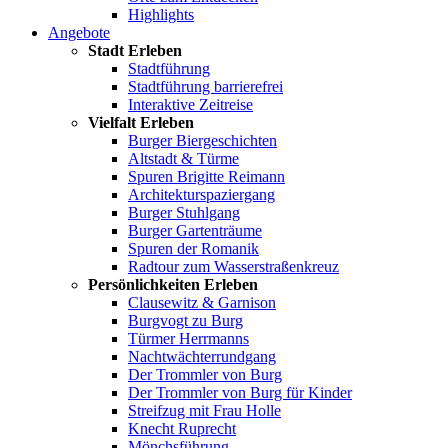
Highlights
Angebote
Stadt Erleben
Stadtführung
Stadtführung barrierefrei
Interaktive Zeitreise
Vielfalt Erleben
Burger Biergeschichten
Altstadt & Türme
Spuren Brigitte Reimann
Architekturspaziergang
Burger Stuhlgang
Burger Gartenträume
Spuren der Romanik
Radtour zum Wasserstraßenkreuz
Persönlichkeiten Erleben
Clausewitz & Garnison
Burgvogt zu Burg
Türmer Herrmanns
Nachtwächterrundgang
Der Trommler von Burg
Der Trommler von Burg für Kinder
Streifzug mit Frau Holle
Knecht Ruprecht
Mönchsführung