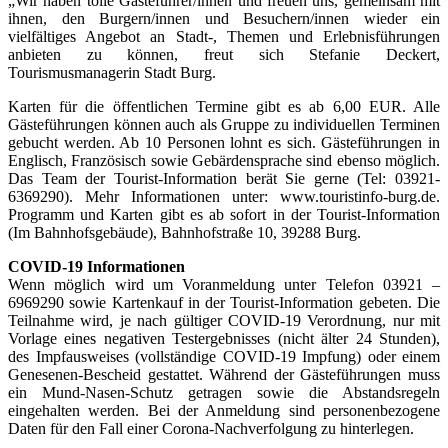
„Wir haben tolle Gästeführer/innen und freuen uns, gemeinsam mit
ihnen, den Burgern/innen und Besuchern/innen wieder ein
vielfältiges Angebot an Stadt-, Themen und Erlebnisführungen
anbieten zu können, freut sich Stefanie Deckert,
Tourismusmanagerin Stadt Burg.
Karten für die öffentlichen Termine gibt es ab 6,00 EUR. Alle
Gästeführungen können auch als Gruppe zu individuellen Terminen
gebucht werden. Ab 10 Personen lohnt es sich. Gästeführungen in
Englisch, Französisch sowie Gebärdensprache sind ebenso möglich.
Das Team der Tourist-Information berät Sie gerne (Tel: 03921-
6369290). Mehr Informationen unter: www.touristinfo-burg.de.
Programm und Karten gibt es ab sofort in der Tourist-Information
(Im Bahnhofsgebäude), Bahnhofstraße 10, 39288 Burg.
COVID-19 Informationen
Wenn möglich wird um Voranmeldung unter Telefon 03921 –
6969290 sowie Kartenkauf in der Tourist-Information gebeten. Die
Teilnahme wird, je nach gültiger COVID-19 Verordnung, nur mit
Vorlage eines negativen Testergebnisses (nicht älter 24 Stunden),
des Impfausweises (vollständige COVID-19 Impfung) oder einem
Genesenen-Bescheid gestattet. Während der Gästeführungen muss
ein Mund-Nasen-Schutz getragen sowie die Abstandsregeln
eingehalten werden. Bei der Anmeldung sind personenbezogene
Daten für den Fall einer Corona-Nachverfolgung zu hinterlegen.