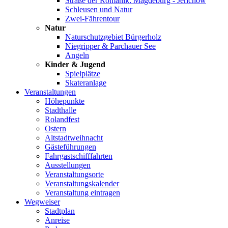
Straße der Romanik: Magdeburg - Jerichow
Schleusen und Natur
Zwei-Fährentour
Natur
Naturschutzgebiet Bürgerholz
Niegripper & Parchauer See
Angeln
Kinder & Jugend
Spielplätze
Skateranlage
Veranstaltungen
Höhepunkte
Stadthalle
Rolandfest
Ostern
Altstadtweihnacht
Gästeführungen
Fahrgastschifffahrten
Ausstellungen
Veranstaltungsorte
Veranstaltungskalender
Veranstaltung eintragen
Wegweiser
Stadtplan
Anreise