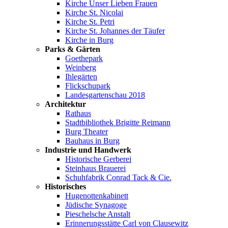
Kirche Unser Lieben Frauen
Kirche St. Nicolai
Kirche St. Petri
Kirche St. Johannes der Täufer
Kirche in Burg
Parks & Gärten
Goethepark
Weinberg
Ihlegärten
Flickschupark
Landesgartenschau 2018
Architektur
Rathaus
Stadtbibliothek Brigitte Reimann
Burg Theater
Bauhaus in Burg
Industrie und Handwerk
Historische Gerberei
Steinhaus Brauerei
Schuhfabrik Conrad Tack & Cie.
Historisches
Hugenottenkabinett
Jüdische Synagoge
Pieschelsche Anstalt
Erinnerungsstätte Carl von Clausewitz