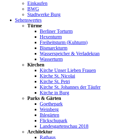
Einkaufen
BWG
Stadtwerke Burg
Sehenswertes
Türme
Berliner Torturm
Hexenturm
Freiheitsturm (Kuhturm)
Bismarckturm
Wasserspeicher & Verladekran
Wasserturm
Kirchen
Kirche Unser Lieben Frauen
Kirche St. Nicolai
Kirche St. Petri
Kirche St. Johannes der Täufer
Kirche in Burg
Parks & Gärten
Goethepark
Weinberg
Ihlegärten
Flickschupark
Landesgartenschau 2018
Architektur
Rathaus