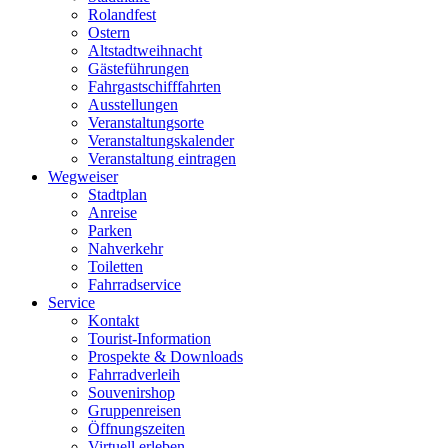
Rolandfest
Ostern
Altstadtweihnacht
Gästeführungen
Fahrgastschifffahrten
Ausstellungen
Veranstaltungsorte
Veranstaltungskalender
Veranstaltung eintragen
Wegweiser
Stadtplan
Anreise
Parken
Nahverkehr
Toiletten
Fahrradservice
Service
Kontakt
Tourist-Information
Prospekte & Downloads
Fahrradverleih
Souvenirshop
Gruppenreisen
Öffnungszeiten
Virtuell erleben