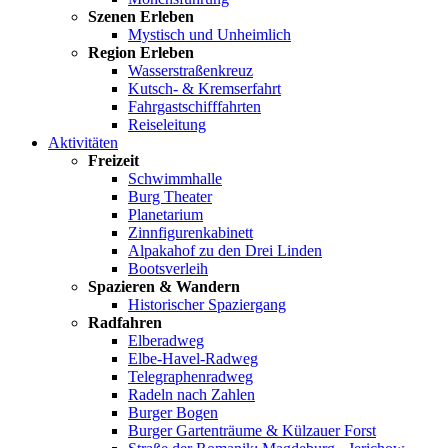
Szenen Erleben
Mystisch und Unheimlich
Region Erleben
Wasserstraßenkreuz
Kutsch- & Kremserfahrt
Fahrgastschifffahrten
Reiseleitung
Aktivitäten
Freizeit
Schwimmhalle
Burg Theater
Planetarium
Zinnfigurenkabinett
Alpakahof zu den Drei Linden
Bootsverleih
Spazieren & Wandern
Historischer Spaziergang
Radfahren
Elberadweg
Elbe-Havel-Radweg
Telegraphenradweg
Radeln nach Zahlen
Burger Bogen
Burger Gartenträume & Külzauer Forst