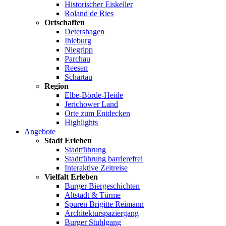
Historischer Eiskeller
Roland de Ries
Ortschaften
Detershagen
Ihleburg
Niegripp
Parchau
Reesen
Schartau
Region
Elbe-Börde-Heide
Jerichower Land
Orte zum Entdecken
Highlights
Angebote
Stadt Erleben
Stadtführung
Stadtführung barrierefrei
Interaktive Zeitreise
Vielfalt Erleben
Burger Biergeschichten
Altstadt & Türme
Spuren Brigitte Reimann
Architekturspaziergang
Burger Stuhlgang