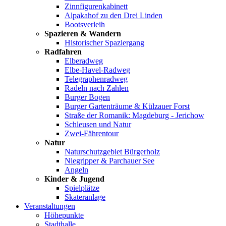
Zinnfigurenkabinett
Alpakahof zu den Drei Linden
Bootsverleih
Spazieren & Wandern
Historischer Spaziergang
Radfahren
Elberadweg
Elbe-Havel-Radweg
Telegraphenradweg
Radeln nach Zahlen
Burger Bogen
Burger Gartenträume & Külzauer Forst
Straße der Romanik: Magdeburg - Jerichow
Schleusen und Natur
Zwei-Fährentour
Natur
Naturschutzgebiet Bürgerholz
Niegripper & Parchauer See
Angeln
Kinder & Jugend
Spielplätze
Skateranlage
Veranstaltungen
Höhepunkte
Stadthalle