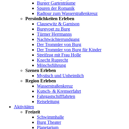
Burger Gartenträume
Spuren der Romanik
Radtour zum Wasserstraßenkreuz
Persönlichkeiten Erleben
Clausewitz & Garnison
Burgvogt zu Burg
Türmer Herrmanns
Nachtwächterrundgang
Der Trommler von Burg
Der Trommler von Burg für Kinder
Streifzug mit Frau Holle
Knecht Ruprecht
Mönchsführung
Szenen Erleben
Mystisch und Unheimlich
Region Erleben
Wasserstraßenkreuz
Kutsch- & Kremserfahrt
Fahrgastschifffahrten
Reiseleitung
Aktivitäten
Freizeit
Schwimmhalle
Burg Theater
Planetarium