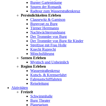
Burger Gartenträume
Spuren der Romanik
Radtour zum Wasserstraßenkreuz
Persönlichkeiten Erleben
Clausewitz & Garnison
Burgvogt zu Burg
Türmer Herrmanns
Nachtwächterrundgang
Der Trommler von Burg
Der Trommler von Burg für Kinder
Streifzug mit Frau Holle
Knecht Ruprecht
Mönchsführung
Szenen Erleben
Mystisch und Unheimlich
Region Erleben
Wasserstraßenkreuz
Kutsch- & Kremserfahrt
Fahrgastschifffahrten
Reiseleitung
Aktivitäten
Freizeit
Schwimmhalle
Burg Theater
Planetarium