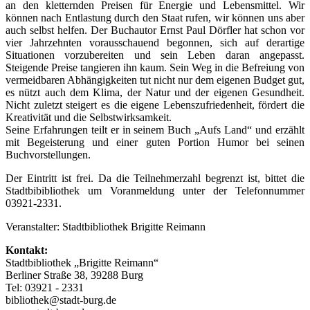
an den kletternden Preisen für Energie und Lebensmittel. Wir
können nach Entlastung durch den Staat rufen, wir können uns aber
auch selbst helfen. Der Buchautor Ernst Paul Dörfler hat schon vor
vier Jahrzehnten vorausschauend begonnen, sich auf derartige
Situationen vorzubereiten und sein Leben daran angepasst.
Steigende Preise tangieren ihn kaum. Sein Weg in die Befreiung von
vermeidbaren Abhängigkeiten tut nicht nur dem eigenen Budget gut,
es nützt auch dem Klima, der Natur und der eigenen Gesundheit.
Nicht zuletzt steigert es die eigene Lebenszufriedenheit, fördert die
Kreativität und die Selbstwirksamkeit.
Seine Erfahrungen teilt er in seinem Buch „Aufs Land“ und erzählt
mit Begeisterung und einer guten Portion Humor bei seinen
Buchvorstellungen.
Der Eintritt ist frei. Da die Teilnehmerzahl begrenzt ist, bittet die
Stadtbibibliothek um Voranmeldung unter der Telefonnummer
03921-2331.
Veranstalter: Stadtbibliothek Brigitte Reimann
Kontakt:
Stadtbibliothek „Brigitte Reimann“
Berliner Straße 38, 39288 Burg
Tel: 03921 - 2331
bibliothek@stadt-burg.de