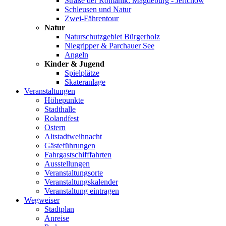
Straße der Romanik: Magdeburg - Jerichow
Schleusen und Natur
Zwei-Fährentour
Natur
Naturschutzgebiet Bürgerholz
Niegripper & Parchauer See
Angeln
Kinder & Jugend
Spielplätze
Skateranlage
Veranstaltungen
Höhepunkte
Stadthalle
Rolandfest
Ostern
Altstadtweihnacht
Gästeführungen
Fahrgastschifffahrten
Ausstellungen
Veranstaltungsorte
Veranstaltungskalender
Veranstaltung eintragen
Wegweiser
Stadtplan
Anreise