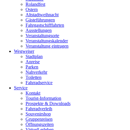
Rolandfest
Ostern
Altstadtweihnacht
Gästeführungen
Fahrgastschifffahrten
Ausstellungen
Veranstaltungsorte
Veranstaltungskalender
Veranstaltung eintragen
Wegweiser
Stadtplan
Anreise
Parken
Nahverkehr
Toiletten
Fahrradservice
Service
Kontakt
Tourist-Information
Prospekte & Downloads
Fahrradverleih
Souvenirshop
Gruppenreisen
Öffnungszeiten
Virtuell erleben