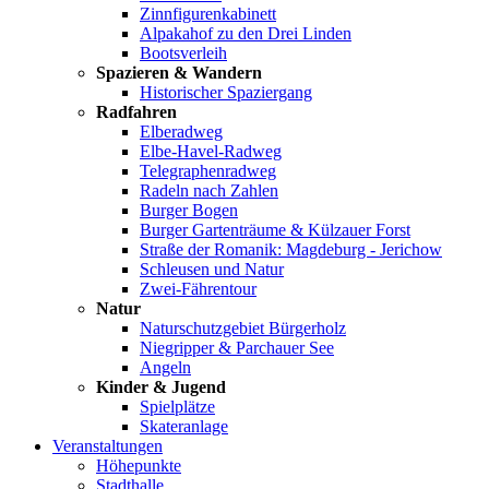
Zinnfigurenkabinett
Alpakahof zu den Drei Linden
Bootsverleih
Spazieren & Wandern
Historischer Spaziergang
Radfahren
Elberadweg
Elbe-Havel-Radweg
Telegraphenradweg
Radeln nach Zahlen
Burger Bogen
Burger Gartenträume & Külzauer Forst
Straße der Romanik: Magdeburg - Jerichow
Schleusen und Natur
Zwei-Fährentour
Natur
Naturschutzgebiet Bürgerholz
Niegripper & Parchauer See
Angeln
Kinder & Jugend
Spielplätze
Skateranlage
Veranstaltungen
Höhepunkte
Stadthalle