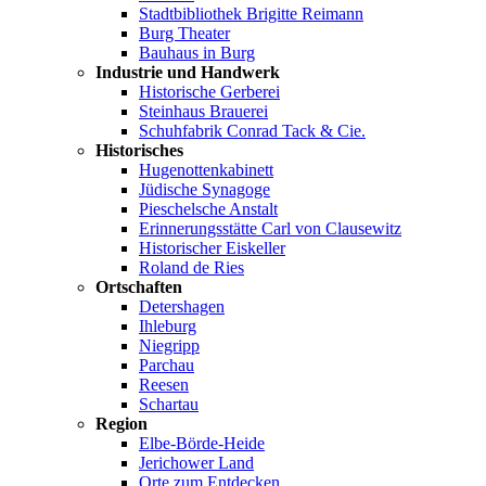
Stadtbibliothek Brigitte Reimann
Burg Theater
Bauhaus in Burg
Industrie und Handwerk
Historische Gerberei
Steinhaus Brauerei
Schuhfabrik Conrad Tack & Cie.
Historisches
Hugenottenkabinett
Jüdische Synagoge
Pieschelsche Anstalt
Erinnerungsstätte Carl von Clausewitz
Historischer Eiskeller
Roland de Ries
Ortschaften
Detershagen
Ihleburg
Niegripp
Parchau
Reesen
Schartau
Region
Elbe-Börde-Heide
Jerichower Land
Orte zum Entdecken