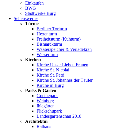
Einkaufen
BWG
Stadtwerke Burg
Sehenswertes
Türme
Berliner Torturm
Hexenturm
Freiheitsturm (Kuhturm)
Bismarckturm
Wasserspeicher & Verladekran
Wasserturm
Kirchen
Kirche Unser Lieben Frauen
Kirche St. Nicolai
Kirche St. Petri
Kirche St. Johannes der Täufer
Kirche in Burg
Parks & Gärten
Goethepark
Weinberg
Ihlegärten
Flickschupark
Landesgartenschau 2018
Architektur
Rathaus