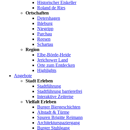
Historischer Eiskeller
Roland de Ries
Ortschaften
Detershagen
Ihleburg
Niegripp
Parchau
Reesen
Schartau
Region
Elbe-Börde-Heide
Jerichower Land
Orte zum Entdecken
Highlights
Angebote
Stadt Erleben
Stadtführung
Stadtführung barrierefrei
Interaktive Zeitreise
Vielfalt Erleben
Burger Biergeschichten
Altstadt & Türme
Spuren Brigitte Reimann
Architekturspaziergang
Burger Stuhlgang