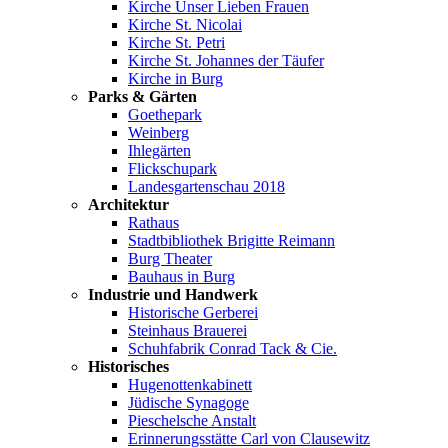
Kirche Unser Lieben Frauen
Kirche St. Nicolai
Kirche St. Petri
Kirche St. Johannes der Täufer
Kirche in Burg
Parks & Gärten
Goethepark
Weinberg
Ihlegärten
Flickschupark
Landesgartenschau 2018
Architektur
Rathaus
Stadtbibliothek Brigitte Reimann
Burg Theater
Bauhaus in Burg
Industrie und Handwerk
Historische Gerberei
Steinhaus Brauerei
Schuhfabrik Conrad Tack & Cie.
Historisches
Hugenottenkabinett
Jüdische Synagoge
Pieschelsche Anstalt
Erinnerungsstätte Carl von Clausewitz