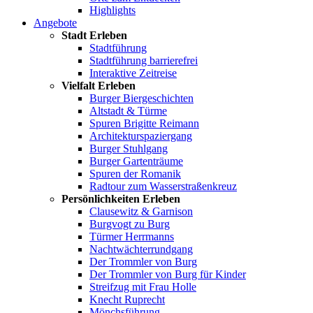
Highlights
Angebote
Stadt Erleben
Stadtführung
Stadtführung barrierefrei
Interaktive Zeitreise
Vielfalt Erleben
Burger Biergeschichten
Altstadt & Türme
Spuren Brigitte Reimann
Architekturspaziergang
Burger Stuhlgang
Burger Gartenträume
Spuren der Romanik
Radtour zum Wasserstraßenkreuz
Persönlichkeiten Erleben
Clausewitz & Garnison
Burgvogt zu Burg
Türmer Herrmanns
Nachtwächterrundgang
Der Trommler von Burg
Der Trommler von Burg für Kinder
Streifzug mit Frau Holle
Knecht Ruprecht
Mönchsführung