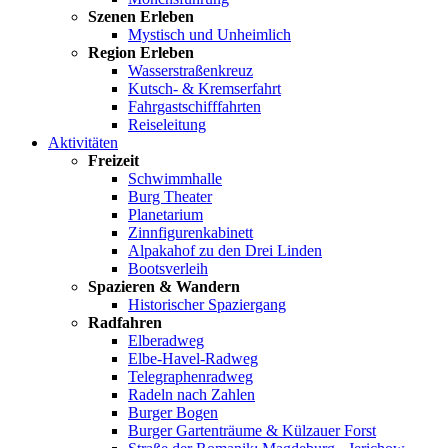
Szenen Erleben
Mystisch und Unheimlich
Region Erleben
Wasserstraßenkreuz
Kutsch- & Kremserfahrt
Fahrgastschifffahrten
Reiseleitung
Aktivitäten
Freizeit
Schwimmhalle
Burg Theater
Planetarium
Zinnfigurenkabinett
Alpakahof zu den Drei Linden
Bootsverleih
Spazieren & Wandern
Historischer Spaziergang
Radfahren
Elberadweg
Elbe-Havel-Radweg
Telegraphenradweg
Radeln nach Zahlen
Burger Bogen
Burger Gartenträume & Külzauer Forst