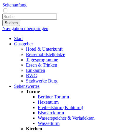
Seitenanfang
Suchen
Navigation überspringen
Start
Gastgeber
Hotel & Unterkunft
Reisemobilstellplätze
Tagesprogramme
Essen & Trinken
Einkaufen
BWG
Stadtwerke Burg
Sehenswertes
Türme
Berliner Torturm
Hexenturm
Freiheitsturm (Kuhturm)
Bismarckturm
Wasserspeicher & Verladekran
Wasserturm
Kirchen