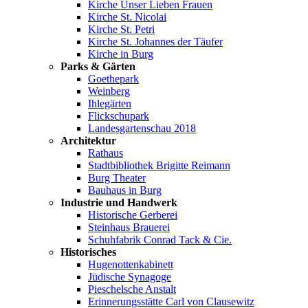
Kirche Unser Lieben Frauen
Kirche St. Nicolai
Kirche St. Petri
Kirche St. Johannes der Täufer
Kirche in Burg
Parks & Gärten
Goethepark
Weinberg
Ihlegärten
Flickschupark
Landesgartenschau 2018
Architektur
Rathaus
Stadtbibliothek Brigitte Reimann
Burg Theater
Bauhaus in Burg
Industrie und Handwerk
Historische Gerberei
Steinhaus Brauerei
Schuhfabrik Conrad Tack & Cie.
Historisches
Hugenottenkabinett
Jüdische Synagoge
Pieschelsche Anstalt
Erinnerungsstätte Carl von Clausewitz