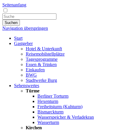
Seitenanfang
Suchen
Navigation überspringen
Start
Gastgeber
Hotel & Unterkunft
Reisemobilstellplätze
Tagesprogramme
Essen & Trinken
Einkaufen
BWG
Stadtwerke Burg
Sehenswertes
Türme
Berliner Torturm
Hexenturm
Freiheitsturm (Kuhturm)
Bismarckturm
Wasserspeicher & Verladekran
Wasserturm
Kirchen