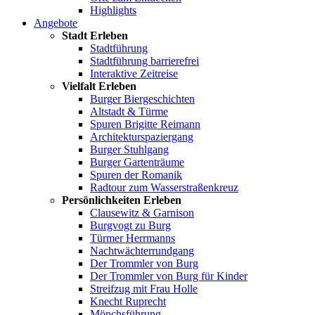
Highlights
Angebote
Stadt Erleben
Stadtführung
Stadtführung barrierefrei
Interaktive Zeitreise
Vielfalt Erleben
Burger Biergeschichten
Altstadt & Türme
Spuren Brigitte Reimann
Architekturspaziergang
Burger Stuhlgang
Burger Gartenträume
Spuren der Romanik
Radtour zum Wasserstraßenkreuz
Persönlichkeiten Erleben
Clausewitz & Garnison
Burgvogt zu Burg
Türmer Herrmanns
Nachtwächterrundgang
Der Trommler von Burg
Der Trommler von Burg für Kinder
Streifzug mit Frau Holle
Knecht Ruprecht
Mönchsführung