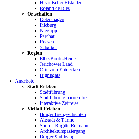
Historischer Eiskeller
Roland de Ries
Ortschaften
Detershagen
Ihleburg
Niegripp
Parchau
Reesen
Schartau
Region
Elbe-Börde-Heide
Jerichower Land
Orte zum Entdecken
Highlights
Angebote
Stadt Erleben
Stadtführung
Stadtführung barrierefrei
Interaktive Zeitreise
Vielfalt Erleben
Burger Biergeschichten
Altstadt & Türme
Spuren Brigitte Reimann
Architekturspaziergang
Burger Stuhlgang