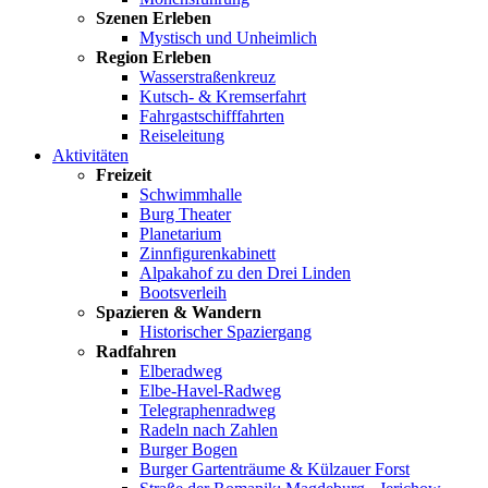
Szenen Erleben
Mystisch und Unheimlich
Region Erleben
Wasserstraßenkreuz
Kutsch- & Kremserfahrt
Fahrgastschifffahrten
Reiseleitung
Aktivitäten
Freizeit
Schwimmhalle
Burg Theater
Planetarium
Zinnfigurenkabinett
Alpakahof zu den Drei Linden
Bootsverleih
Spazieren & Wandern
Historischer Spaziergang
Radfahren
Elberadweg
Elbe-Havel-Radweg
Telegraphenradweg
Radeln nach Zahlen
Burger Bogen
Burger Gartenträume & Külzauer Forst