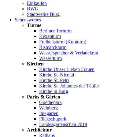
Einkaufen
BWG
Stadtwerke Burg
Sehenswertes
Türme
Berliner Torturm
Hexenturm
Freiheitsturm (Kuhturm)
Bismarckturm
Wasserspeicher & Verladekran
Wasserturm
Kirchen
Kirche Unser Lieben Frauen
Kirche St. Nicolai
Kirche St. Petri
Kirche St. Johannes der Täufer
Kirche in Burg
Parks & Gärten
Goethepark
Weinberg
Ihlegärten
Flickschupark
Landesgartenschau 2018
Architektur
Rathaus