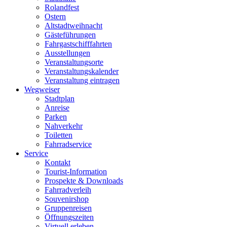
Rolandfest
Ostern
Altstadtweihnacht
Gästeführungen
Fahrgastschifffahrten
Ausstellungen
Veranstaltungsorte
Veranstaltungskalender
Veranstaltung eintragen
Wegweiser
Stadtplan
Anreise
Parken
Nahverkehr
Toiletten
Fahrradservice
Service
Kontakt
Tourist-Information
Prospekte & Downloads
Fahrradverleih
Souvenirshop
Gruppenreisen
Öffnungszeiten
Virtuell erleben