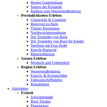
Burger Gartenträume
Spuren der Romanik
Radtour zum Wasserstraßenkreuz
Persönlichkeiten Erleben
Clausewitz & Garnison
Burgvogt zu Burg
Türmer Herrmanns
Nachtwächterrundgang
Der Trommler von Burg
Der Trommler von Burg für Kinder
Streifzug mit Frau Holle
Knecht Ruprecht
Mönchsführung
Szenen Erleben
Mystisch und Unheimlich
Region Erleben
Wasserstraßenkreuz
Kutsch- & Kremserfahrt
Fahrgastschifffahrten
Reiseleitung
Aktivitäten
Freizeit
Schwimmhalle
Burg Theater
Planetarium