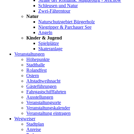
Straße der Romanik: Magdeburg - Jerichow
Schleusen und Natur
Zwei-Fährentour
Natur
Naturschutzgebiet Bürgerholz
Niegripper & Parchauer See
Angeln
Kinder & Jugend
Spielplätze
Skateranlage
Veranstaltungen
Höhepunkte
Stadthalle
Rolandfest
Ostern
Altstadtweihnacht
Gästeführungen
Fahrgastschifffahrten
Ausstellungen
Veranstaltungsorte
Veranstaltungskalender
Veranstaltung eintragen
Wegweiser
Stadtplan
Anreise