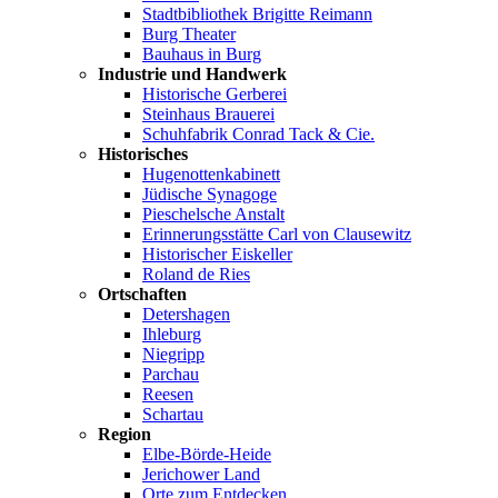
Stadtbibliothek Brigitte Reimann
Burg Theater
Bauhaus in Burg
Industrie und Handwerk
Historische Gerberei
Steinhaus Brauerei
Schuhfabrik Conrad Tack & Cie.
Historisches
Hugenottenkabinett
Jüdische Synagoge
Pieschelsche Anstalt
Erinnerungsstätte Carl von Clausewitz
Historischer Eiskeller
Roland de Ries
Ortschaften
Detershagen
Ihleburg
Niegripp
Parchau
Reesen
Schartau
Region
Elbe-Börde-Heide
Jerichower Land
Orte zum Entdecken