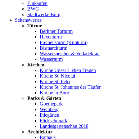
Einkaufen
BWG
Stadtwerke Burg
Sehenswertes
Türme
Berliner Torturm
Hexenturm
Freiheitsturm (Kuhturm)
Bismarckturm
Wasserspeicher & Verladekran
Wasserturm
Kirchen
Kirche Unser Lieben Frauen
Kirche St. Nicolai
Kirche St. Petri
Kirche St. Johannes der Täufer
Kirche in Burg
Parks & Gärten
Goethepark
Weinberg
Ihlegärten
Flickschupark
Landesgartenschau 2018
Architektur
Rathaus