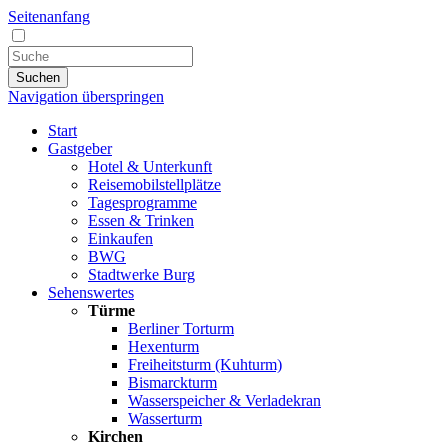
Seitenanfang
Suchen
Navigation überspringen
Start
Gastgeber
Hotel & Unterkunft
Reisemobilstellplätze
Tagesprogramme
Essen & Trinken
Einkaufen
BWG
Stadtwerke Burg
Sehenswertes
Türme
Berliner Torturm
Hexenturm
Freiheitsturm (Kuhturm)
Bismarckturm
Wasserspeicher & Verladekran
Wasserturm
Kirchen