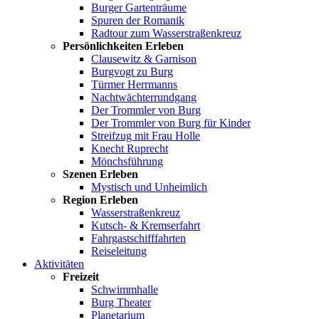
Burger Gartenträume
Spuren der Romanik
Radtour zum Wasserstraßenkreuz
Persönlichkeiten Erleben
Clausewitz & Garnison
Burgvogt zu Burg
Türmer Herrmanns
Nachtwächterrundgang
Der Trommler von Burg
Der Trommler von Burg für Kinder
Streifzug mit Frau Holle
Knecht Ruprecht
Mönchsführung
Szenen Erleben
Mystisch und Unheimlich
Region Erleben
Wasserstraßenkreuz
Kutsch- & Kremserfahrt
Fahrgastschifffahrten
Reiseleitung
Aktivitäten
Freizeit
Schwimmhalle
Burg Theater
Planetarium