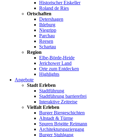
Historischer Eiskeller
Roland de Ries
Ortschaften
Detershagen
Ihleburg
Niegripp
Parchau
Reesen
Schartau
Region
Elbe-Börde-Heide
Jerichower Land
Orte zum Entdecken
Highlights
Angebote
Stadt Erleben
Stadtführung
Stadtführung barrierefrei
Interaktive Zeitreise
Vielfalt Erleben
Burger Biergeschichten
Altstadt & Türme
Spuren Brigitte Reimann
Architekturspaziergang
Burger Stuhlgang