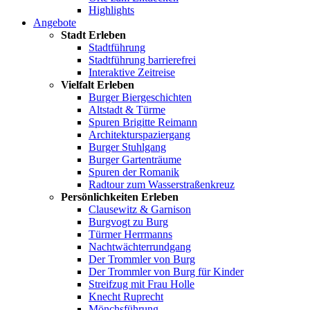
Highlights
Angebote
Stadt Erleben
Stadtführung
Stadtführung barrierefrei
Interaktive Zeitreise
Vielfalt Erleben
Burger Biergeschichten
Altstadt & Türme
Spuren Brigitte Reimann
Architekturspaziergang
Burger Stuhlgang
Burger Gartenträume
Spuren der Romanik
Radtour zum Wasserstraßenkreuz
Persönlichkeiten Erleben
Clausewitz & Garnison
Burgvogt zu Burg
Türmer Herrmanns
Nachtwächterrundgang
Der Trommler von Burg
Der Trommler von Burg für Kinder
Streifzug mit Frau Holle
Knecht Ruprecht
Mönchsführung