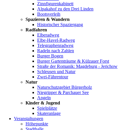
Zinnfigurenkabinett
Alpakahof zu den Drei Linden
Bootsverleih
Spazieren & Wandern
Historischer Spaziergang
Radfahren
Elberadweg
Elbe-Havel-Radweg
Telegraphenradweg
Radeln nach Zahlen
Burger Bogen
Burger Gartenträume & Külzauer Forst
Straße der Romanik: Magdeburg - Jerichow
Schleusen und Natur
Zwei-Fährentour
Natur
Naturschutzgebiet Bürgerholz
Niegripper & Parchauer See
Angeln
Kinder & Jugend
Spielplätze
Skateranlage
Veranstaltungen
Höhepunkte
Stadthalle