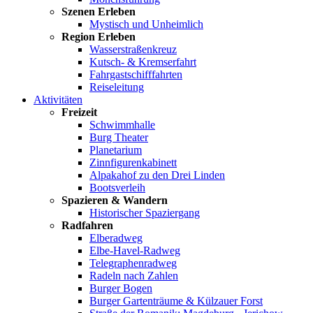
Szenen Erleben
Mystisch und Unheimlich
Region Erleben
Wasserstraßenkreuz
Kutsch- & Kremserfahrt
Fahrgastschifffahrten
Reiseleitung
Aktivitäten
Freizeit
Schwimmhalle
Burg Theater
Planetarium
Zinnfigurenkabinett
Alpakahof zu den Drei Linden
Bootsverleih
Spazieren & Wandern
Historischer Spaziergang
Radfahren
Elberadweg
Elbe-Havel-Radweg
Telegraphenradweg
Radeln nach Zahlen
Burger Bogen
Burger Gartenträume & Külzauer Forst