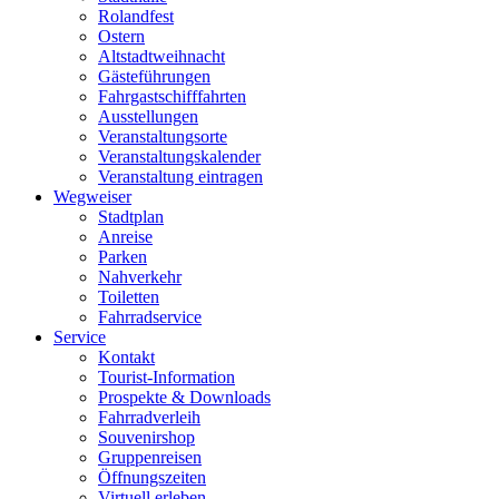
Rolandfest
Ostern
Altstadtweihnacht
Gästeführungen
Fahrgastschifffahrten
Ausstellungen
Veranstaltungsorte
Veranstaltungskalender
Veranstaltung eintragen
Wegweiser
Stadtplan
Anreise
Parken
Nahverkehr
Toiletten
Fahrradservice
Service
Kontakt
Tourist-Information
Prospekte & Downloads
Fahrradverleih
Souvenirshop
Gruppenreisen
Öffnungszeiten
Virtuell erleben