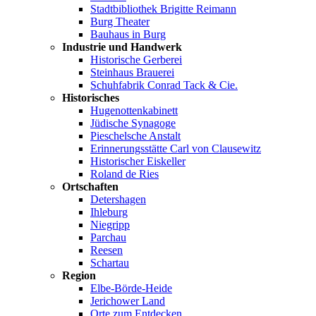
Stadtbibliothek Brigitte Reimann
Burg Theater
Bauhaus in Burg
Industrie und Handwerk
Historische Gerberei
Steinhaus Brauerei
Schuhfabrik Conrad Tack & Cie.
Historisches
Hugenottenkabinett
Jüdische Synagoge
Pieschelsche Anstalt
Erinnerungsstätte Carl von Clausewitz
Historischer Eiskeller
Roland de Ries
Ortschaften
Detershagen
Ihleburg
Niegripp
Parchau
Reesen
Schartau
Region
Elbe-Börde-Heide
Jerichower Land
Orte zum Entdecken