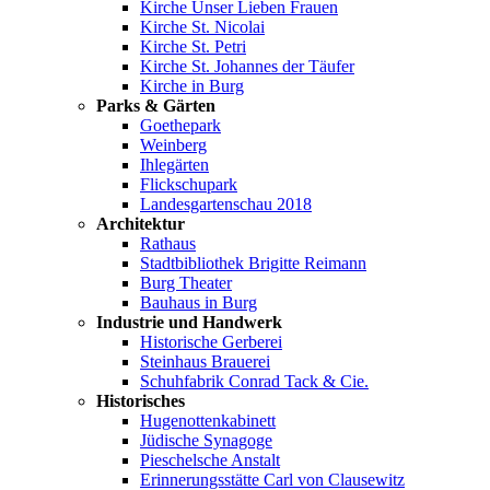
Kirche Unser Lieben Frauen
Kirche St. Nicolai
Kirche St. Petri
Kirche St. Johannes der Täufer
Kirche in Burg
Parks & Gärten
Goethepark
Weinberg
Ihlegärten
Flickschupark
Landesgartenschau 2018
Architektur
Rathaus
Stadtbibliothek Brigitte Reimann
Burg Theater
Bauhaus in Burg
Industrie und Handwerk
Historische Gerberei
Steinhaus Brauerei
Schuhfabrik Conrad Tack & Cie.
Historisches
Hugenottenkabinett
Jüdische Synagoge
Pieschelsche Anstalt
Erinnerungsstätte Carl von Clausewitz