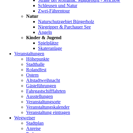
Straße der Romanik: Magdeburg - Jerichow
Schleusen und Natur
Zwei-Fährentour
Natur
Naturschutzgebiet Bürgerholz
Niegripper & Parchauer See
Angeln
Kinder & Jugend
Spielplätze
Skateranlage
Veranstaltungen
Höhepunkte
Stadthalle
Rolandfest
Ostern
Altstadtweihnacht
Gästeführungen
Fahrgastschifffahrten
Ausstellungen
Veranstaltungsorte
Veranstaltungskalender
Veranstaltung eintragen
Wegweiser
Stadtplan
Anreise