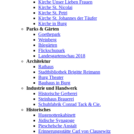
Kirche Unser Lieben Frauen
Kirche St. Nicolai
Kirche St. Petri
Kirche St. Johannes der Täufer
Kirche in Burg
Parks & Gärten
Goethepark
Weinberg
Ihlegärten
Flickschupark
Landesgartenschau 2018
Architektur
Rathaus
Stadtbibliothek Brigitte Reimann
Burg Theater
Bauhaus in Burg
Industrie und Handwerk
Historische Gerberei
Steinhaus Brauerei
Schuhfabrik Conrad Tack & Cie.
Historisches
Hugenottenkabinett
Jüdische Synagoge
Pieschelsche Anstalt
Erinnerungsstätte Carl von Clausewitz