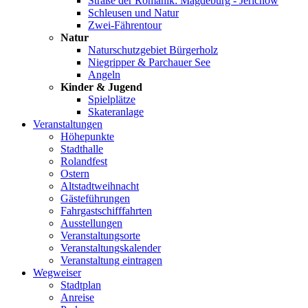
Straße der Romanik: Magdeburg - Jerichow
Schleusen und Natur
Zwei-Fährentour
Natur
Naturschutzgebiet Bürgerholz
Niegripper & Parchauer See
Angeln
Kinder & Jugend
Spielplätze
Skateranlage
Veranstaltungen
Höhepunkte
Stadthalle
Rolandfest
Ostern
Altstadtweihnacht
Gästeführungen
Fahrgastschifffahrten
Ausstellungen
Veranstaltungsorte
Veranstaltungskalender
Veranstaltung eintragen
Wegweiser
Stadtplan
Anreise