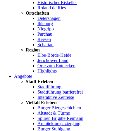
Historischer Eiskeller
Roland de Ries
Ortschaften
Detershagen
Ihleburg
Niegripp
Parchau
Reesen
Schartau
Region
Elbe-Börde-Heide
Jerichower Land
Orte zum Entdecken
Highlights
Angebote
Stadt Erleben
Stadtführung
Stadtführung barrierefrei
Interaktive Zeitreise
Vielfalt Erleben
Burger Biergeschichten
Altstadt & Türme
Spuren Brigitte Reimann
Architekturspaziergang
Burger Stuhlgang