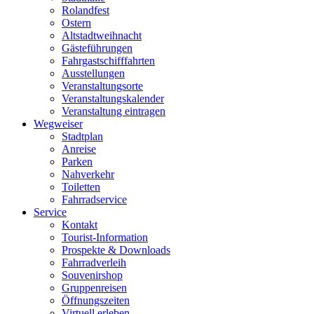
Rolandfest
Ostern
Altstadtweihnacht
Gästeführungen
Fahrgastschifffahrten
Ausstellungen
Veranstaltungsorte
Veranstaltungskalender
Veranstaltung eintragen
Wegweiser
Stadtplan
Anreise
Parken
Nahverkehr
Toiletten
Fahrradservice
Service
Kontakt
Tourist-Information
Prospekte & Downloads
Fahrradverleih
Souvenirshop
Gruppenreisen
Öffnungszeiten
Virtuell erleben