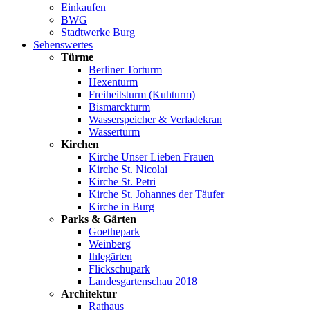
Einkaufen
BWG
Stadtwerke Burg
Sehenswertes
Türme
Berliner Torturm
Hexenturm
Freiheitsturm (Kuhturm)
Bismarckturm
Wasserspeicher & Verladekran
Wasserturm
Kirchen
Kirche Unser Lieben Frauen
Kirche St. Nicolai
Kirche St. Petri
Kirche St. Johannes der Täufer
Kirche in Burg
Parks & Gärten
Goethepark
Weinberg
Ihlegärten
Flickschupark
Landesgartenschau 2018
Architektur
Rathaus