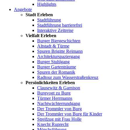
Highlights
Angebote
Stadt Erleben
Stadtführung
Stadtführung barrierefrei
Interaktive Zeitreise
Vielfalt Erleben
Burger Biergeschichten
Altstadt & Türme
Spuren Brigitte Reimann
Architekturspaziergang
Burger Stuhlgang
Burger Gartenträume
Spuren der Romanik
Radtour zum Wasserstraßenkreuz
Persönlichkeiten Erleben
Clausewitz & Garnison
Burgvogt zu Burg
Türmer Herrmanns
Nachtwächterrundgang
Der Trommler von Burg
Der Trommler von Burg für Kinder
Streifzug mit Frau Holle
Knecht Ruprecht
Mönchsführung