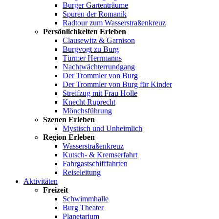
Burger Gartenträume
Spuren der Romanik
Radtour zum Wasserstraßenkreuz
Persönlichkeiten Erleben
Clausewitz & Garnison
Burgvogt zu Burg
Türmer Herrmanns
Nachtwächterrundgang
Der Trommler von Burg
Der Trommler von Burg für Kinder
Streifzug mit Frau Holle
Knecht Ruprecht
Mönchsführung
Szenen Erleben
Mystisch und Unheimlich
Region Erleben
Wasserstraßenkreuz
Kutsch- & Kremserfahrt
Fahrgastschifffahrten
Reiseleitung
Aktivitäten
Freizeit
Schwimmhalle
Burg Theater
Planetarium