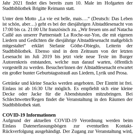
Jahr 2021 findet dies bereits zum 10. Male im Hofgarten der
Stadtbibliothek Brigitte Reimann statt.
Unter dem Motto „La vie est belle, mais….“ (Deutsch: Das Leben
ist schön, aber…) geht es bei der diesjährigen Altstadtlesenacht von
17:00 bis ca. 21:00 Uhr französisch zu. „Wir freuen uns auf Natacha
Caillé aus unserer Partnerstadt La Roche-sur-Yon, die mit eigenen
Liedern und Gedichten die diesjährige Altstadtlesenacht maßgeblich
mitgestaltet“ erklärt Stefanie Göthe-Obieglo, Leiterin der
Stadtbibliothek. Ebenso sind in dem Zeitraum von der letzten
Lesenacht im Juli 2019 bis jetzt viele neue Texte im Burger
Autorenkreis entstanden, welche nun darauf warten, öffentlich
vorgestellt zu werden. Besucher/innen der Altstadtlesenacht erwartet
ein großer bunter Geburtstagsstrauß aus Liedern, Lyrik und Prosa.
Getränke und kleine Snacks werden angeboten. Der Eintritt ist frei.
Einlass ist ab 16:30 Uhr möglich. Es empfiehlt sich eine kleine
Decke oder Jacke für die Abendstunden mitzubringen. Bei
Schlechtwetter/Regen findet die Veranstaltung in den Räumen der
Stadtbibliothek statt.
COVID-19 Informationen
Aufgrund der aktuellen COVID-19 Verordnung werden beim
Einlass Datenerfassungsbögen zur eventuellen Kontakt-
Rückverfolgung ausgehändigt. Der Zugang zur Veranstaltung wird,