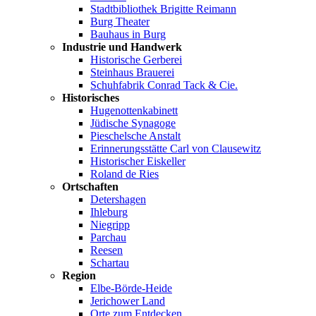
Stadtbibliothek Brigitte Reimann
Burg Theater
Bauhaus in Burg
Industrie und Handwerk
Historische Gerberei
Steinhaus Brauerei
Schuhfabrik Conrad Tack & Cie.
Historisches
Hugenottenkabinett
Jüdische Synagoge
Pieschelsche Anstalt
Erinnerungsstätte Carl von Clausewitz
Historischer Eiskeller
Roland de Ries
Ortschaften
Detershagen
Ihleburg
Niegripp
Parchau
Reesen
Schartau
Region
Elbe-Börde-Heide
Jerichower Land
Orte zum Entdecken