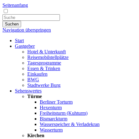
Seitenanfang
Suchen
Navigation überspringen
Start
Gastgeber
Hotel & Unterkunft
Reisemobilstellplätze
Tagesprogramme
Essen & Trinken
Einkaufen
BWG
Stadtwerke Burg
Sehenswertes
Türme
Berliner Torturm
Hexenturm
Freiheitsturm (Kuhturm)
Bismarckturm
Wasserspeicher & Verladekran
Wasserturm
Kirchen