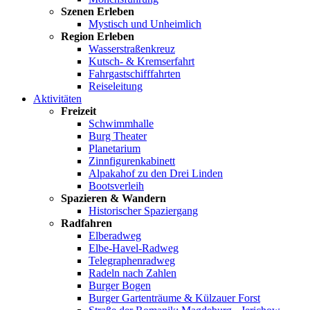
Szenen Erleben
Mystisch und Unheimlich
Region Erleben
Wasserstraßenkreuz
Kutsch- & Kremserfahrt
Fahrgastschifffahrten
Reiseleitung
Aktivitäten
Freizeit
Schwimmhalle
Burg Theater
Planetarium
Zinnfigurenkabinett
Alpakahof zu den Drei Linden
Bootsverleih
Spazieren & Wandern
Historischer Spaziergang
Radfahren
Elberadweg
Elbe-Havel-Radweg
Telegraphenradweg
Radeln nach Zahlen
Burger Bogen
Burger Gartenträume & Külzauer Forst