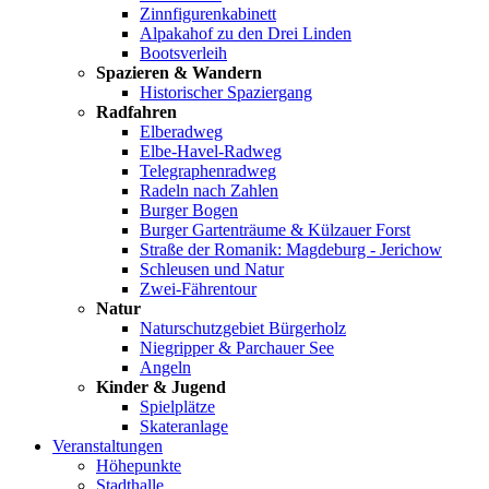
Zinnfigurenkabinett
Alpakahof zu den Drei Linden
Bootsverleih
Spazieren & Wandern
Historischer Spaziergang
Radfahren
Elberadweg
Elbe-Havel-Radweg
Telegraphenradweg
Radeln nach Zahlen
Burger Bogen
Burger Gartenträume & Külzauer Forst
Straße der Romanik: Magdeburg - Jerichow
Schleusen und Natur
Zwei-Fährentour
Natur
Naturschutzgebiet Bürgerholz
Niegripper & Parchauer See
Angeln
Kinder & Jugend
Spielplätze
Skateranlage
Veranstaltungen
Höhepunkte
Stadthalle