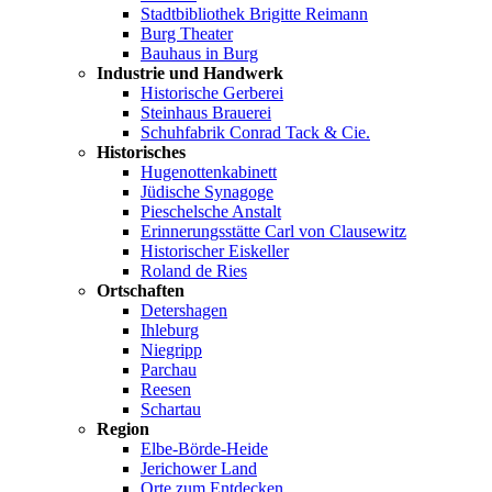
Stadtbibliothek Brigitte Reimann
Burg Theater
Bauhaus in Burg
Industrie und Handwerk
Historische Gerberei
Steinhaus Brauerei
Schuhfabrik Conrad Tack & Cie.
Historisches
Hugenottenkabinett
Jüdische Synagoge
Pieschelsche Anstalt
Erinnerungsstätte Carl von Clausewitz
Historischer Eiskeller
Roland de Ries
Ortschaften
Detershagen
Ihleburg
Niegripp
Parchau
Reesen
Schartau
Region
Elbe-Börde-Heide
Jerichower Land
Orte zum Entdecken