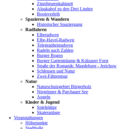
Zinnfigurenkabinett
Alpakahof zu den Drei Linden
Bootsverleih
Spazieren & Wandern
Historischer Spaziergang
Radfahren
Elberadweg
Elbe-Havel-Radweg
Telegraphenradweg
Radeln nach Zahlen
Burger Bogen
Burger Gartenträume & Külzauer Forst
Straße der Romanik: Magdeburg - Jerichow
Schleusen und Natur
Zwei-Fährentour
Natur
Naturschutzgebiet Bürgerholz
Niegripper & Parchauer See
Angeln
Kinder & Jugend
Spielplätze
Skateranlage
Veranstaltungen
Höhepunkte
Stadthalle