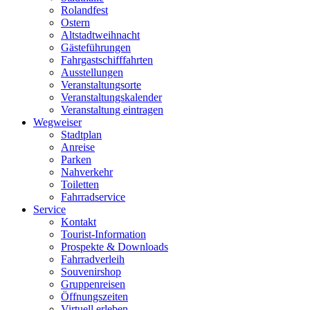
Rolandfest
Ostern
Altstadtweihnacht
Gästeführungen
Fahrgastschifffahrten
Ausstellungen
Veranstaltungsorte
Veranstaltungskalender
Veranstaltung eintragen
Wegweiser
Stadtplan
Anreise
Parken
Nahverkehr
Toiletten
Fahrradservice
Service
Kontakt
Tourist-Information
Prospekte & Downloads
Fahrradverleih
Souvenirshop
Gruppenreisen
Öffnungszeiten
Virtuell erleben