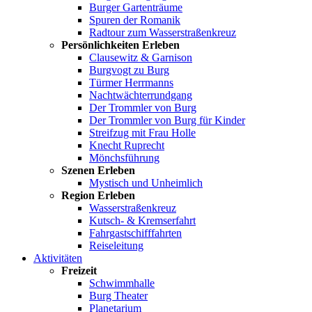
Burger Gartenträume
Spuren der Romanik
Radtour zum Wasserstraßenkreuz
Persönlichkeiten Erleben
Clausewitz & Garnison
Burgvogt zu Burg
Türmer Herrmanns
Nachtwächterrundgang
Der Trommler von Burg
Der Trommler von Burg für Kinder
Streifzug mit Frau Holle
Knecht Ruprecht
Mönchsführung
Szenen Erleben
Mystisch und Unheimlich
Region Erleben
Wasserstraßenkreuz
Kutsch- & Kremserfahrt
Fahrgastschifffahrten
Reiseleitung
Aktivitäten
Freizeit
Schwimmhalle
Burg Theater
Planetarium