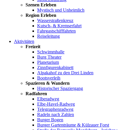
Szenen Erleben
Mystisch und Unheimlich
Region Erleben
Wasserstraßenkreuz
Kutsch- & Kremserfahrt
Fahrgastschifffahrten
Reiseleitung
Aktivitäten
Freizeit
Schwimmhalle
Burg Theater
Planetarium
Zinnfigurenkabinett
Alpakahof zu den Drei Linden
Bootsverleih
Spazieren & Wandern
Historischer Spaziergang
Radfahren
Elberadweg
Elbe-Havel-Radweg
Telegraphenradweg
Radeln nach Zahlen
Burger Bogen
Burger Gartenträume & Külzauer Forst