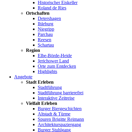
Historischer Eiskeller
Roland de Ries
Ortschaften
Detershagen
Ihleburg
Niegripp
Parchau
Reesen
Schartau
Region
Elbe-Börde-Heide
Jerichower Land
Orte zum Entdecken
Highlights
Angebote
Stadt Erleben
Stadtführung
Stadtführung barrierefrei
Interaktive Zeitreise
Vielfalt Erleben
Burger Biergeschichten
Altstadt & Türme
Spuren Brigitte Reimann
Architekturspaziergang
Burger Stuhlgang