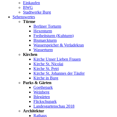
Einkaufen
BWG
Stadtwerke Burg
Sehenswertes
Türme
Berliner Torturm
Hexenturm
Freiheitsturm (Kuhturm)
Bismarckturm
Wasserspeicher & Verladekran
Wasserturm
Kirchen
Kirche Unser Lieben Frauen
Kirche St. Nicolai
Kirche St. Petri
Kirche St. Johannes der Täufer
Kirche in Burg
Parks & Gärten
Goethepark
Weinberg
Ihlegärten
Flickschupark
Landesgartenschau 2018
Architektur
Rathaus