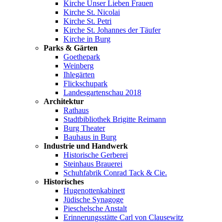
Kirche Unser Lieben Frauen
Kirche St. Nicolai
Kirche St. Petri
Kirche St. Johannes der Täufer
Kirche in Burg
Parks & Gärten
Goethepark
Weinberg
Ihlegärten
Flickschupark
Landesgartenschau 2018
Architektur
Rathaus
Stadtbibliothek Brigitte Reimann
Burg Theater
Bauhaus in Burg
Industrie und Handwerk
Historische Gerberei
Steinhaus Brauerei
Schuhfabrik Conrad Tack & Cie.
Historisches
Hugenottenkabinett
Jüdische Synagoge
Pieschelsche Anstalt
Erinnerungsstätte Carl von Clausewitz