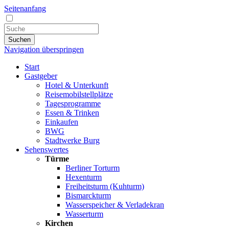
Seitenanfang
Suchen
Navigation überspringen
Start
Gastgeber
Hotel & Unterkunft
Reisemobilstellplätze
Tagesprogramme
Essen & Trinken
Einkaufen
BWG
Stadtwerke Burg
Sehenswertes
Türme
Berliner Torturm
Hexenturm
Freiheitsturm (Kuhturm)
Bismarckturm
Wasserspeicher & Verladekran
Wasserturm
Kirchen