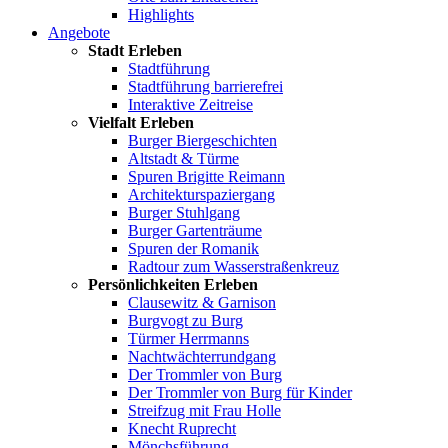
Highlights
Angebote
Stadt Erleben
Stadtführung
Stadtführung barrierefrei
Interaktive Zeitreise
Vielfalt Erleben
Burger Biergeschichten
Altstadt & Türme
Spuren Brigitte Reimann
Architekturspaziergang
Burger Stuhlgang
Burger Gartenträume
Spuren der Romanik
Radtour zum Wasserstraßenkreuz
Persönlichkeiten Erleben
Clausewitz & Garnison
Burgvogt zu Burg
Türmer Herrmanns
Nachtwächterrundgang
Der Trommler von Burg
Der Trommler von Burg für Kinder
Streifzug mit Frau Holle
Knecht Ruprecht
Mönchsführung