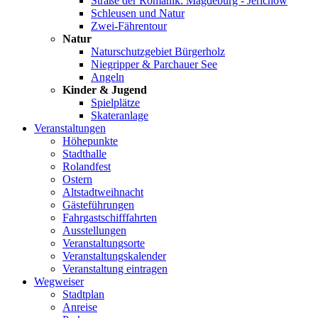
Straße der Romanik: Magdeburg - Jerichow
Schleusen und Natur
Zwei-Fährentour
Natur
Naturschutzgebiet Bürgerholz
Niegripper & Parchauer See
Angeln
Kinder & Jugend
Spielplätze
Skateranlage
Veranstaltungen
Höhepunkte
Stadthalle
Rolandfest
Ostern
Altstadtweihnacht
Gästeführungen
Fahrgastschifffahrten
Ausstellungen
Veranstaltungsorte
Veranstaltungskalender
Veranstaltung eintragen
Wegweiser
Stadtplan
Anreise