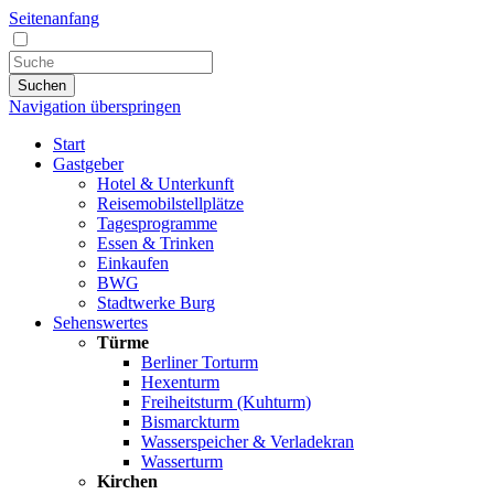
Seitenanfang
Suchen
Navigation überspringen
Start
Gastgeber
Hotel & Unterkunft
Reisemobilstellplätze
Tagesprogramme
Essen & Trinken
Einkaufen
BWG
Stadtwerke Burg
Sehenswertes
Türme
Berliner Torturm
Hexenturm
Freiheitsturm (Kuhturm)
Bismarckturm
Wasserspeicher & Verladekran
Wasserturm
Kirchen