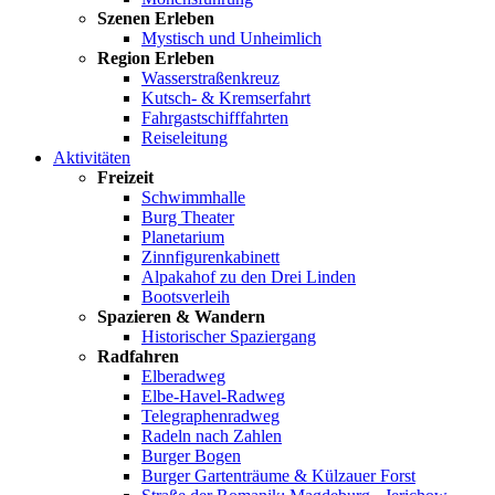
Szenen Erleben
Mystisch und Unheimlich
Region Erleben
Wasserstraßenkreuz
Kutsch- & Kremserfahrt
Fahrgastschifffahrten
Reiseleitung
Aktivitäten
Freizeit
Schwimmhalle
Burg Theater
Planetarium
Zinnfigurenkabinett
Alpakahof zu den Drei Linden
Bootsverleih
Spazieren & Wandern
Historischer Spaziergang
Radfahren
Elberadweg
Elbe-Havel-Radweg
Telegraphenradweg
Radeln nach Zahlen
Burger Bogen
Burger Gartenträume & Külzauer Forst