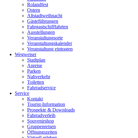
Rolandfest
Ostern
Altstadtweihnacht
Gästeführungen
Fahrgastschifffahrten
Ausstellungen
Veranstaltungsorte
Veranstaltungskalender
Veranstaltung eintragen
Wegweiser
Stadtplan
Anreise
Parken
Nahverkehr
Toiletten
Fahrradservice
Service
Kontakt
Tourist-Information
Prospekte & Downloads
Fahrradverleih
Souvenirshop
Gruppenreisen
Öffnungszeiten
Virtuell erleben