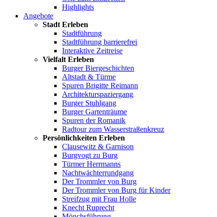
Highlights
Angebote
Stadt Erleben
Stadtführung
Stadtführung barrierefrei
Interaktive Zeitreise
Vielfalt Erleben
Burger Biergeschichten
Altstadt & Türme
Spuren Brigitte Reimann
Architekturspaziergang
Burger Stuhlgang
Burger Gartenträume
Spuren der Romanik
Radtour zum Wasserstraßenkreuz
Persönlichkeiten Erleben
Clausewitz & Garnison
Burgvogt zu Burg
Türmer Herrmanns
Nachtwächterrundgang
Der Trommler von Burg
Der Trommler von Burg für Kinder
Streifzug mit Frau Holle
Knecht Ruprecht
Mönchsführung