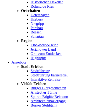
Historischer Eiskeller
Roland de Ries
Ortschaften
Detershagen
Ihleburg
Niegripp
Parchau
Reesen
Schartau
Region
Elbe-Börde-Heide
Jerichower Land
Orte zum Entdecken
Highlights
Angebote
Stadt Erleben
Stadtführung
Stadtführung barrierefrei
Interaktive Zeitreise
Vielfalt Erleben
Burger Biergeschichten
Altstadt & Türme
Spuren Brigitte Reimann
Architekturspaziergang
Burger Stuhlgang