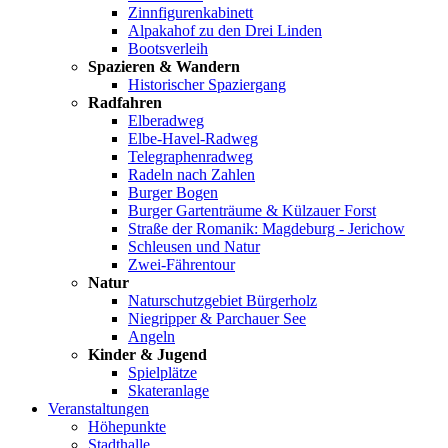
Zinnfigurenkabinett
Alpakahof zu den Drei Linden
Bootsverleih
Spazieren & Wandern
Historischer Spaziergang
Radfahren
Elberadweg
Elbe-Havel-Radweg
Telegraphenradweg
Radeln nach Zahlen
Burger Bogen
Burger Gartenträume & Külzauer Forst
Straße der Romanik: Magdeburg - Jerichow
Schleusen und Natur
Zwei-Fährentour
Natur
Naturschutzgebiet Bürgerholz
Niegripper & Parchauer See
Angeln
Kinder & Jugend
Spielplätze
Skateranlage
Veranstaltungen
Höhepunkte
Stadthalle