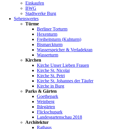
Einkaufen
BWG
Stadtwerke Burg
Sehenswertes
Türme
Berliner Torturm
Hexenturm
Freiheitsturm (Kuhturm)
Bismarckturm
Wasserspeicher & Verladekran
Wasserturm
Kirchen
Kirche Unser Lieben Frauen
Kirche St. Nicolai
Kirche St. Petri
Kirche St. Johannes der Täufer
Kirche in Burg
Parks & Gärten
Goethepark
Weinberg
Ihlegärten
Flickschupark
Landesgartenschau 2018
Architektur
Rathaus