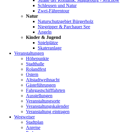
Straße der Romanik: Magdeburg - Jerichow
Schleusen und Natur
Zwei-Fährentour
Natur
Naturschutzgebiet Bürgerholz
Niegripper & Parchauer See
Angeln
Kinder & Jugend
Spielplätze
Skateranlage
Veranstaltungen
Höhepunkte
Stadthalle
Rolandfest
Ostern
Altstadtweihnacht
Gästeführungen
Fahrgastschifffahrten
Ausstellungen
Veranstaltungsorte
Veranstaltungskalender
Veranstaltung eintragen
Wegweiser
Stadtplan
Anreise