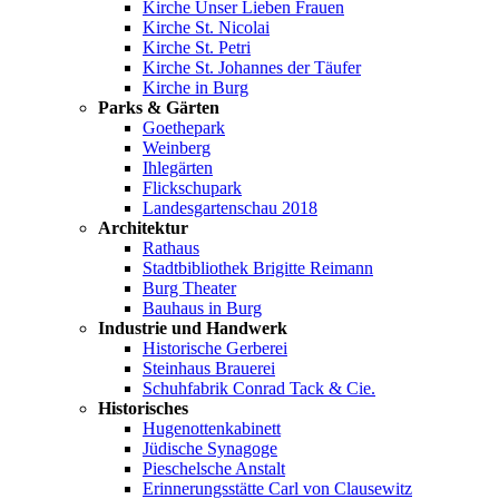
Kirche Unser Lieben Frauen
Kirche St. Nicolai
Kirche St. Petri
Kirche St. Johannes der Täufer
Kirche in Burg
Parks & Gärten
Goethepark
Weinberg
Ihlegärten
Flickschupark
Landesgartenschau 2018
Architektur
Rathaus
Stadtbibliothek Brigitte Reimann
Burg Theater
Bauhaus in Burg
Industrie und Handwerk
Historische Gerberei
Steinhaus Brauerei
Schuhfabrik Conrad Tack & Cie.
Historisches
Hugenottenkabinett
Jüdische Synagoge
Pieschelsche Anstalt
Erinnerungsstätte Carl von Clausewitz