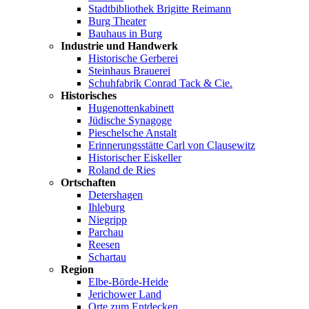
Stadtbibliothek Brigitte Reimann
Burg Theater
Bauhaus in Burg
Industrie und Handwerk
Historische Gerberei
Steinhaus Brauerei
Schuhfabrik Conrad Tack & Cie.
Historisches
Hugenottenkabinett
Jüdische Synagoge
Pieschelsche Anstalt
Erinnerungsstätte Carl von Clausewitz
Historischer Eiskeller
Roland de Ries
Ortschaften
Detershagen
Ihleburg
Niegripp
Parchau
Reesen
Schartau
Region
Elbe-Börde-Heide
Jerichower Land
Orte zum Entdecken