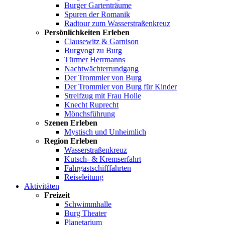
Burger Gartenträume
Spuren der Romanik
Radtour zum Wasserstraßenkreuz
Persönlichkeiten Erleben
Clausewitz & Garnison
Burgvogt zu Burg
Türmer Herrmanns
Nachtwächterrundgang
Der Trommler von Burg
Der Trommler von Burg für Kinder
Streifzug mit Frau Holle
Knecht Ruprecht
Mönchsführung
Szenen Erleben
Mystisch und Unheimlich
Region Erleben
Wasserstraßenkreuz
Kutsch- & Kremserfahrt
Fahrgastschifffahrten
Reiseleitung
Aktivitäten
Freizeit
Schwimmhalle
Burg Theater
Planetarium