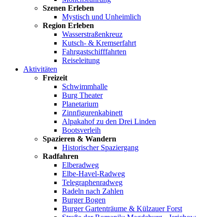
Szenen Erleben
Mystisch und Unheimlich
Region Erleben
Wasserstraßenkreuz
Kutsch- & Kremserfahrt
Fahrgastschifffahrten
Reiseleitung
Aktivitäten
Freizeit
Schwimmhalle
Burg Theater
Planetarium
Zinnfigurenkabinett
Alpakahof zu den Drei Linden
Bootsverleih
Spazieren & Wandern
Historischer Spaziergang
Radfahren
Elberadweg
Elbe-Havel-Radweg
Telegraphenradweg
Radeln nach Zahlen
Burger Bogen
Burger Gartenträume & Külzauer Forst