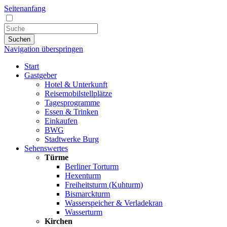
Seitenanfang
Suchen
Navigation überspringen
Start
Gastgeber
Hotel & Unterkunft
Reisemobilstellplätze
Tagesprogramme
Essen & Trinken
Einkaufen
BWG
Stadtwerke Burg
Sehenswertes
Türme
Berliner Torturm
Hexenturm
Freiheitsturm (Kuhturm)
Bismarckturm
Wasserspeicher & Verladekran
Wasserturm
Kirchen