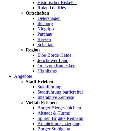
Historischer Eiskeller
Roland de Ries
Ortschaften
Detershagen
Ihleburg
Niegripp
Parchau
Reesen
Schartau
Region
Elbe-Börde-Heide
Jerichower Land
Orte zum Entdecken
Highlights
Angebote
Stadt Erleben
Stadtführung
Stadtführung barrierefrei
Interaktive Zeitreise
Vielfalt Erleben
Burger Biergeschichten
Altstadt & Türme
Spuren Brigitte Reimann
Architekturspaziergang
Burger Stuhlgang