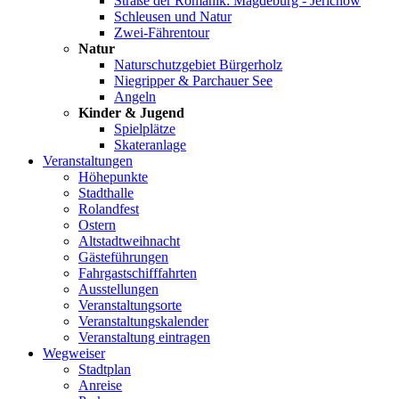
Straße der Romanik: Magdeburg - Jerichow
Schleusen und Natur
Zwei-Fährentour
Natur
Naturschutzgebiet Bürgerholz
Niegripper & Parchauer See
Angeln
Kinder & Jugend
Spielplätze
Skateranlage
Veranstaltungen
Höhepunkte
Stadthalle
Rolandfest
Ostern
Altstadtweihnacht
Gästeführungen
Fahrgastschifffahrten
Ausstellungen
Veranstaltungsorte
Veranstaltungskalender
Veranstaltung eintragen
Wegweiser
Stadtplan
Anreise