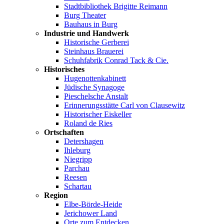
Stadtbibliothek Brigitte Reimann
Burg Theater
Bauhaus in Burg
Industrie und Handwerk
Historische Gerberei
Steinhaus Brauerei
Schuhfabrik Conrad Tack & Cie.
Historisches
Hugenottenkabinett
Jüdische Synagoge
Pieschelsche Anstalt
Erinnerungsstätte Carl von Clausewitz
Historischer Eiskeller
Roland de Ries
Ortschaften
Detershagen
Ihleburg
Niegripp
Parchau
Reesen
Schartau
Region
Elbe-Börde-Heide
Jerichower Land
Orte zum Entdecken