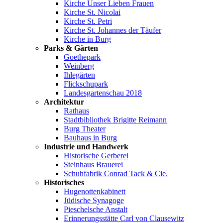
Kirche Unser Lieben Frauen
Kirche St. Nicolai
Kirche St. Petri
Kirche St. Johannes der Täufer
Kirche in Burg
Parks & Gärten
Goethepark
Weinberg
Ihlegärten
Flickschupark
Landesgartenschau 2018
Architektur
Rathaus
Stadtbibliothek Brigitte Reimann
Burg Theater
Bauhaus in Burg
Industrie und Handwerk
Historische Gerberei
Steinhaus Brauerei
Schuhfabrik Conrad Tack & Cie.
Historisches
Hugenottenkabinett
Jüdische Synagoge
Pieschelsche Anstalt
Erinnerungsstätte Carl von Clausewitz