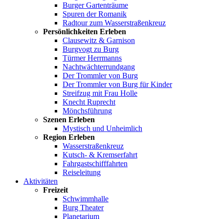
Burger Gartenträume
Spuren der Romanik
Radtour zum Wasserstraßenkreuz
Persönlichkeiten Erleben
Clausewitz & Garnison
Burgvogt zu Burg
Türmer Herrmanns
Nachtwächterrundgang
Der Trommler von Burg
Der Trommler von Burg für Kinder
Streifzug mit Frau Holle
Knecht Ruprecht
Mönchsführung
Szenen Erleben
Mystisch und Unheimlich
Region Erleben
Wasserstraßenkreuz
Kutsch- & Kremserfahrt
Fahrgastschifffahrten
Reiseleitung
Aktivitäten
Freizeit
Schwimmhalle
Burg Theater
Planetarium