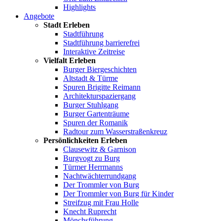
Highlights
Angebote
Stadt Erleben
Stadtführung
Stadtführung barrierefrei
Interaktive Zeitreise
Vielfalt Erleben
Burger Biergeschichten
Altstadt & Türme
Spuren Brigitte Reimann
Architekturspaziergang
Burger Stuhlgang
Burger Gartenträume
Spuren der Romanik
Radtour zum Wasserstraßenkreuz
Persönlichkeiten Erleben
Clausewitz & Garnison
Burgvogt zu Burg
Türmer Herrmanns
Nachtwächterrundgang
Der Trommler von Burg
Der Trommler von Burg für Kinder
Streifzug mit Frau Holle
Knecht Ruprecht
Mönchsführung