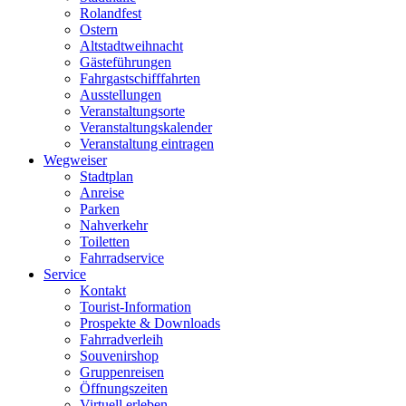
Rolandfest
Ostern
Altstadtweihnacht
Gästeführungen
Fahrgastschifffahrten
Ausstellungen
Veranstaltungsorte
Veranstaltungskalender
Veranstaltung eintragen
Wegweiser
Stadtplan
Anreise
Parken
Nahverkehr
Toiletten
Fahrradservice
Service
Kontakt
Tourist-Information
Prospekte & Downloads
Fahrradverleih
Souvenirshop
Gruppenreisen
Öffnungszeiten
Virtuell erleben