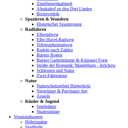
Zinnfigurenkabinett
Alpakahof zu den Drei Linden
Bootsverleih
Spazieren & Wandern
Historischer Spaziergang
Radfahren
Elberadweg
Elbe-Havel-Radweg
Telegraphenradweg
Radeln nach Zahlen
Burger Bogen
Burger Gartenträume & Külzauer Forst
Straße der Romanik: Magdeburg - Jerichow
Schleusen und Natur
Zwei-Fährentour
Natur
Naturschutzgebiet Bürgerholz
Niegripper & Parchauer See
Angeln
Kinder & Jugend
Spielplätze
Skateranlage
Veranstaltungen
Höhepunkte
Stadthalle