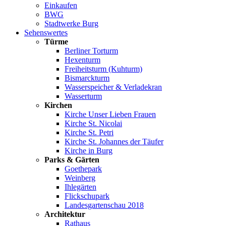
Einkaufen
BWG
Stadtwerke Burg
Sehenswertes
Türme
Berliner Torturm
Hexenturm
Freiheitsturm (Kuhturm)
Bismarckturm
Wasserspeicher & Verladekran
Wasserturm
Kirchen
Kirche Unser Lieben Frauen
Kirche St. Nicolai
Kirche St. Petri
Kirche St. Johannes der Täufer
Kirche in Burg
Parks & Gärten
Goethepark
Weinberg
Ihlegärten
Flickschupark
Landesgartenschau 2018
Architektur
Rathaus