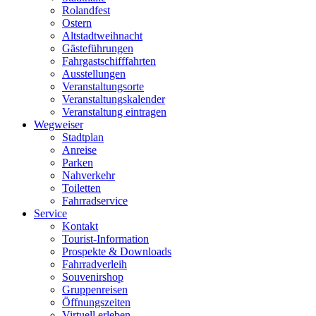
Rolandfest
Ostern
Altstadtweihnacht
Gästeführungen
Fahrgastschifffahrten
Ausstellungen
Veranstaltungsorte
Veranstaltungskalender
Veranstaltung eintragen
Wegweiser
Stadtplan
Anreise
Parken
Nahverkehr
Toiletten
Fahrradservice
Service
Kontakt
Tourist-Information
Prospekte & Downloads
Fahrradverleih
Souvenirshop
Gruppenreisen
Öffnungszeiten
Virtuell erleben