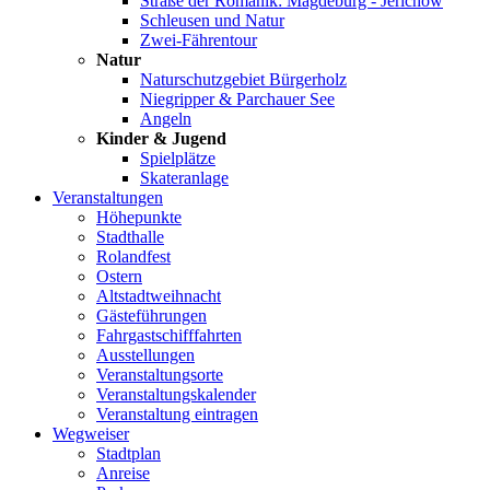
Straße der Romanik: Magdeburg - Jerichow
Schleusen und Natur
Zwei-Fährentour
Natur
Naturschutzgebiet Bürgerholz
Niegripper & Parchauer See
Angeln
Kinder & Jugend
Spielplätze
Skateranlage
Veranstaltungen
Höhepunkte
Stadthalle
Rolandfest
Ostern
Altstadtweihnacht
Gästeführungen
Fahrgastschifffahrten
Ausstellungen
Veranstaltungsorte
Veranstaltungskalender
Veranstaltung eintragen
Wegweiser
Stadtplan
Anreise