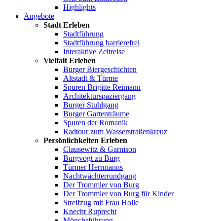
Highlights
Angebote
Stadt Erleben
Stadtführung
Stadtführung barrierefrei
Interaktive Zeitreise
Vielfalt Erleben
Burger Biergeschichten
Altstadt & Türme
Spuren Brigitte Reimann
Architekturspaziergang
Burger Stuhlgang
Burger Gartenträume
Spuren der Romanik
Radtour zum Wasserstraßenkreuz
Persönlichkeiten Erleben
Clausewitz & Garnison
Burgvogt zu Burg
Türmer Herrmanns
Nachtwächterrundgang
Der Trommler von Burg
Der Trommler von Burg für Kinder
Streifzug mit Frau Holle
Knecht Ruprecht
Mönchsführung