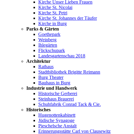
Kirche Unser Lieben Frauen
Kirche St. Nicolai
Kirche St. Petri
Kirche St. Johannes der Täufer
Kirche in Burg
Parks & Gärten
Goethepark
Weinberg
Ihlegärten
Flickschupark
Landesgartenschau 2018
Architektur
Rathaus
Stadtbibliothek Brigitte Reimann
Burg Theater
Bauhaus in Burg
Industrie und Handwerk
Historische Gerberei
Steinhaus Brauerei
Schuhfabrik Conrad Tack & Cie.
Historisches
Hugenottenkabinett
Jüdische Synagoge
Pieschelsche Anstalt
Erinnerungsstätte Carl von Clausewitz