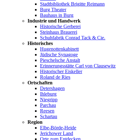
Stadtbibliothek Brigitte Reimann
Burg Theater
Bauhaus in Burg
Industrie und Handwerk
Historische Gerberei
Steinhaus Brauerei
Schuhfabrik Conrad Tack & Cie.
Historisches
Hugenottenkabinett
Jüdische Synagoge
Pieschelsche Anstalt
Erinnerungsstätte Carl von Clausewitz
Historischer Eiskeller
Roland de Ries
Ortschaften
Detershagen
Ihleburg
Niegripp
Parchau
Reesen
Schartau
Region
Elbe-Börde-Heide
Jerichower Land
Orte zum Entdecken