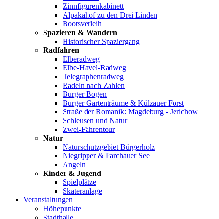
Zinnfigurenkabinett
Alpakahof zu den Drei Linden
Bootsverleih
Spazieren & Wandern
Historischer Spaziergang
Radfahren
Elberadweg
Elbe-Havel-Radweg
Telegraphenradweg
Radeln nach Zahlen
Burger Bogen
Burger Gartenträume & Külzauer Forst
Straße der Romanik: Magdeburg - Jerichow
Schleusen und Natur
Zwei-Fährentour
Natur
Naturschutzgebiet Bürgerholz
Niegripper & Parchauer See
Angeln
Kinder & Jugend
Spielplätze
Skateranlage
Veranstaltungen
Höhepunkte
Stadthalle