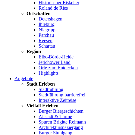
Historischer Eiskeller
Roland de Ries
Ortschaften
Detershagen
Ihleburg
Niegripp
Parchau
Reesen
Schartau
Region
Elbe-Börde-Heide
Jerichower Land
Orte zum Entdecken
Highlights
Angebote
Stadt Erleben
Stadtführung
Stadtführung barrierefrei
Interaktive Zeitreise
Vielfalt Erleben
Burger Biergeschichten
Altstadt & Türme
Spuren Brigitte Reimann
Architekturspaziergang
Burger Stuhlgang