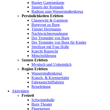
Burger Gartenträume
Spuren der Romanik
Radtour zum Wasserstraßenkreuz
Persönlichkeiten Erleben
Clausewitz & Garnison
Burgvogt zu Burg
Türmer Herrmanns
Nachtwächterrundgang
Der Trommler von Burg
Der Trommler von Burg für Kinder
Streifzug mit Frau Holle
Knecht Ruprecht
Mönchsführung
Szenen Erleben
Mystisch und Unheimlich
Region Erleben
Wasserstraßenkreuz
Kutsch- & Kremserfahrt
Fahrgastschifffahrten
Reiseleitung
Aktivitäten
Freizeit
Schwimmhalle
Burg Theater
Planetarium