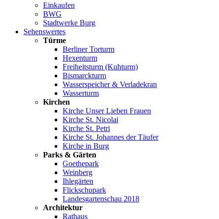
Einkaufen
BWG
Stadtwerke Burg
Sehenswertes
Türme
Berliner Torturm
Hexenturm
Freiheitsturm (Kuhturm)
Bismarckturm
Wasserspeicher & Verladekran
Wasserturm
Kirchen
Kirche Unser Lieben Frauen
Kirche St. Nicolai
Kirche St. Petri
Kirche St. Johannes der Täufer
Kirche in Burg
Parks & Gärten
Goethepark
Weinberg
Ihlegärten
Flickschupark
Landesgartenschau 2018
Architektur
Rathaus