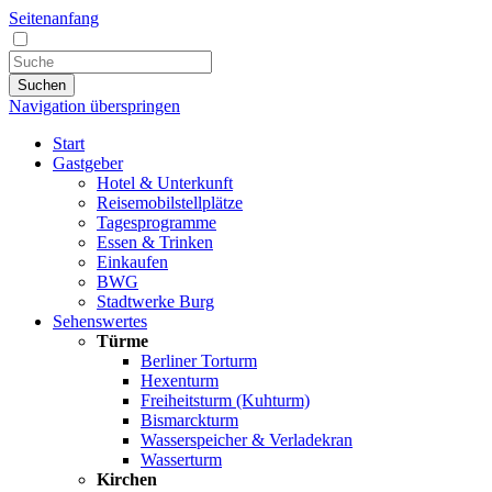
Seitenanfang
Suchen
Navigation überspringen
Start
Gastgeber
Hotel & Unterkunft
Reisemobilstellplätze
Tagesprogramme
Essen & Trinken
Einkaufen
BWG
Stadtwerke Burg
Sehenswertes
Türme
Berliner Torturm
Hexenturm
Freiheitsturm (Kuhturm)
Bismarckturm
Wasserspeicher & Verladekran
Wasserturm
Kirchen