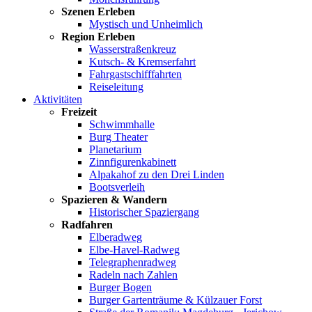
Szenen Erleben
Mystisch und Unheimlich
Region Erleben
Wasserstraßenkreuz
Kutsch- & Kremserfahrt
Fahrgastschifffahrten
Reiseleitung
Aktivitäten
Freizeit
Schwimmhalle
Burg Theater
Planetarium
Zinnfigurenkabinett
Alpakahof zu den Drei Linden
Bootsverleih
Spazieren & Wandern
Historischer Spaziergang
Radfahren
Elberadweg
Elbe-Havel-Radweg
Telegraphenradweg
Radeln nach Zahlen
Burger Bogen
Burger Gartenträume & Külzauer Forst