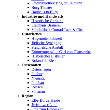
Stadtbibliothek Brigitte Reimann
Burg Theater
Bauhaus in Burg
Industrie und Handwerk
Historische Gerberei
Steinhaus Brauerei
Schuhfabrik Conrad Tack & Cie.
Historisches
Hugenottenkabinett
Jüdische Synagoge
Pieschelsche Anstalt
Erinnerungsstätte Carl von Clausewitz
Historischer Eiskeller
Roland de Ries
Ortschaften
Detershagen
Ihleburg
Niegripp
Parchau
Reesen
Schartau
Region
Elbe-Börde-Heide
Jerichower Land
Orte zum Entdecken