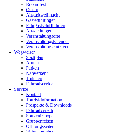
Rolandfest
Ostern
Altstadtweihnacht
Gästeführungen
Fahrgastschifffahrten
Ausstellungen
Veranstaltungsorte
Veranstaltungskalender
Veranstaltung eintragen
Wegweiser
Stadtplan
Anreise
Parken
Nahverkehr
Toiletten
Fahrradservice
Service
Kontakt
Tourist-Information
Prospekte & Downloads
Fahrradverleih
Souvenirshop
Gruppenreisen
Öffnungszeiten
Virtuell erleben