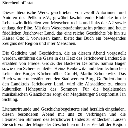
Storchenhof“ statt.
Dieses literarische Werk, geschrieben von zwölf Autorinnen und
Autoren des Pelikan e.V., gewährt faszinierende Einblicke in die
Lebenswirklichkeiten von Menschen rechts und links der A2 sowie
entlang der Elbe. Mit dem Wasserstraßenkreuz im grünen und heute
friedlichen Jerichower Land, das eine reiche Geschichte bis hin zu
Kaiser Otto I. vorweisen kann, bietet das Buch ein bewegendes
Zeugnis der Region und ihrer Menschen.
Die Gedichte und Geschichten, die an diesem Abend vorgestellt
werden, entführen die Gäste in das Herz des Jerichower Landes: Sie
erzählen von Friedel Große, der Bäckerei Delorme, Samira Bäger
sowie dem Scherenschleifer Heinz Benkewitz und dem technischen
Leiter der Burger Küchenmöbel GmbH, Martin Schockwitz. Das
Buch wurde unterstützt von den Stadtwerken Burg. Gefördert durch
den Landkreis Jerichower Land, wird die Altstadtlese zu einem
kulturellen Höhepunkt des Sommers. Für die begleitenden
musikalischen Glanzlichter sorgt der Magdeburger Saxophonist Jan
Sichting.
Literaturfreunde und Geschichtsbegeisterte sind herzlich eingeladen,
diesen besonderen Abend mit uns zu verbringen und die
literarischen Stimmen des Jerichower Landes zu entdecken. Lassen
Sie sich von der Magie der Geschichten und der Vielfalt der Region