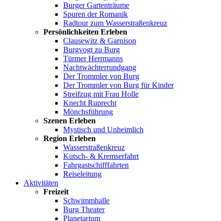
Burger Gartenträume
Spuren der Romanik
Radtour zum Wasserstraßenkreuz
Persönlichkeiten Erleben
Clausewitz & Garnison
Burgvogt zu Burg
Türmer Herrmanns
Nachtwächterrundgang
Der Trommler von Burg
Der Trommler von Burg für Kinder
Streifzug mit Frau Holle
Knecht Ruprecht
Mönchsführung
Szenen Erleben
Mystisch und Unheimlich
Region Erleben
Wasserstraßenkreuz
Kutsch- & Kremserfahrt
Fahrgastschifffahrten
Reiseleitung
Aktivitäten
Freizeit
Schwimmhalle
Burg Theater
Planetarium