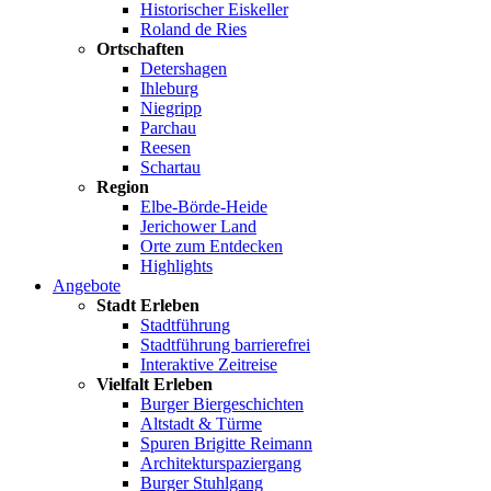
Historischer Eiskeller
Roland de Ries
Ortschaften
Detershagen
Ihleburg
Niegripp
Parchau
Reesen
Schartau
Region
Elbe-Börde-Heide
Jerichower Land
Orte zum Entdecken
Highlights
Angebote
Stadt Erleben
Stadtführung
Stadtführung barrierefrei
Interaktive Zeitreise
Vielfalt Erleben
Burger Biergeschichten
Altstadt & Türme
Spuren Brigitte Reimann
Architekturspaziergang
Burger Stuhlgang