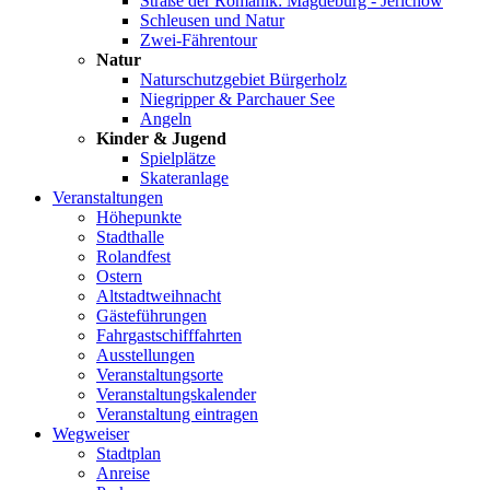
Straße der Romanik: Magdeburg - Jerichow
Schleusen und Natur
Zwei-Fährentour
Natur
Naturschutzgebiet Bürgerholz
Niegripper & Parchauer See
Angeln
Kinder & Jugend
Spielplätze
Skateranlage
Veranstaltungen
Höhepunkte
Stadthalle
Rolandfest
Ostern
Altstadtweihnacht
Gästeführungen
Fahrgastschifffahrten
Ausstellungen
Veranstaltungsorte
Veranstaltungskalender
Veranstaltung eintragen
Wegweiser
Stadtplan
Anreise