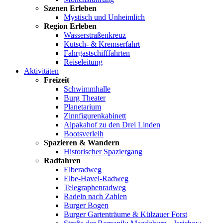
Szenen Erleben
Mystisch und Unheimlich
Region Erleben
Wasserstraßenkreuz
Kutsch- & Kremserfahrt
Fahrgastschifffahrten
Reiseleitung
Aktivitäten
Freizeit
Schwimmhalle
Burg Theater
Planetarium
Zinnfigurenkabinett
Alpakahof zu den Drei Linden
Bootsverleih
Spazieren & Wandern
Historischer Spaziergang
Radfahren
Elberadweg
Elbe-Havel-Radweg
Telegraphenradweg
Radeln nach Zahlen
Burger Bogen
Burger Gartenträume & Külzauer Forst