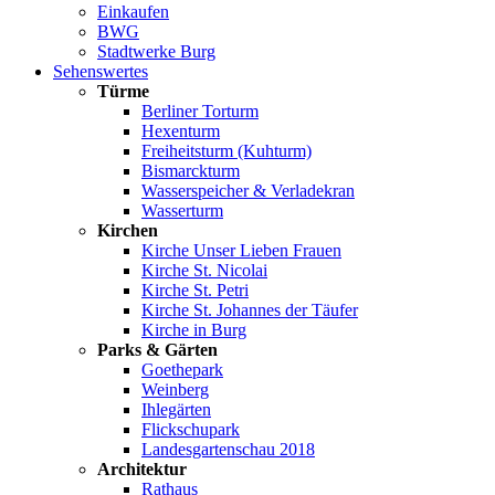
Einkaufen
BWG
Stadtwerke Burg
Sehenswertes
Türme
Berliner Torturm
Hexenturm
Freiheitsturm (Kuhturm)
Bismarckturm
Wasserspeicher & Verladekran
Wasserturm
Kirchen
Kirche Unser Lieben Frauen
Kirche St. Nicolai
Kirche St. Petri
Kirche St. Johannes der Täufer
Kirche in Burg
Parks & Gärten
Goethepark
Weinberg
Ihlegärten
Flickschupark
Landesgartenschau 2018
Architektur
Rathaus