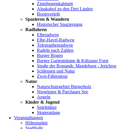
Zinnfigurenkabinett
Alpakahof zu den Drei Linden
Bootsverleih
Spazieren & Wandern
Historischer Spaziergang
Radfahren
Elberadweg
Elbe-Havel-Radweg
Telegraphenradweg
Radeln nach Zahlen
Burger Bogen
Burger Gartenträume & Külzauer Forst
Straße der Romanik: Magdeburg - Jerichow
Schleusen und Natur
Zwei-Fährentour
Natur
Naturschutzgebiet Bürgerholz
Niegripper & Parchauer See
Angeln
Kinder & Jugend
Spielplätze
Skateranlage
Veranstaltungen
Höhepunkte
Stadthalle