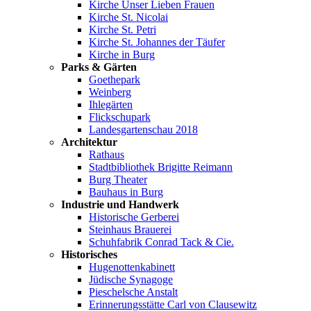
Kirche Unser Lieben Frauen
Kirche St. Nicolai
Kirche St. Petri
Kirche St. Johannes der Täufer
Kirche in Burg
Parks & Gärten
Goethepark
Weinberg
Ihlegärten
Flickschupark
Landesgartenschau 2018
Architektur
Rathaus
Stadtbibliothek Brigitte Reimann
Burg Theater
Bauhaus in Burg
Industrie und Handwerk
Historische Gerberei
Steinhaus Brauerei
Schuhfabrik Conrad Tack & Cie.
Historisches
Hugenottenkabinett
Jüdische Synagoge
Pieschelsche Anstalt
Erinnerungsstätte Carl von Clausewitz