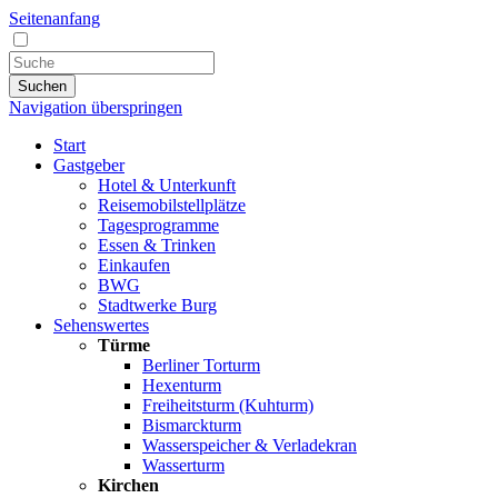
Seitenanfang
Suchen
Navigation überspringen
Start
Gastgeber
Hotel & Unterkunft
Reisemobilstellplätze
Tagesprogramme
Essen & Trinken
Einkaufen
BWG
Stadtwerke Burg
Sehenswertes
Türme
Berliner Torturm
Hexenturm
Freiheitsturm (Kuhturm)
Bismarckturm
Wasserspeicher & Verladekran
Wasserturm
Kirchen