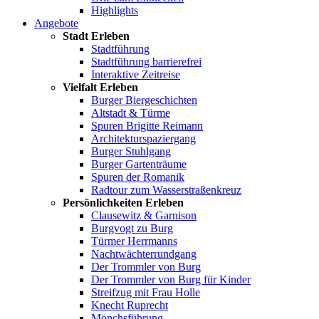
Highlights
Angebote
Stadt Erleben
Stadtführung
Stadtführung barrierefrei
Interaktive Zeitreise
Vielfalt Erleben
Burger Biergeschichten
Altstadt & Türme
Spuren Brigitte Reimann
Architekturspaziergang
Burger Stuhlgang
Burger Gartenträume
Spuren der Romanik
Radtour zum Wasserstraßenkreuz
Persönlichkeiten Erleben
Clausewitz & Garnison
Burgvogt zu Burg
Türmer Herrmanns
Nachtwächterrundgang
Der Trommler von Burg
Der Trommler von Burg für Kinder
Streifzug mit Frau Holle
Knecht Ruprecht
Mönchsführung