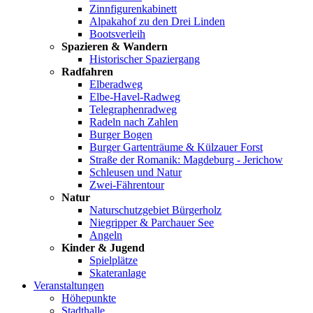
Zinnfigurenkabinett
Alpakahof zu den Drei Linden
Bootsverleih
Spazieren & Wandern
Historischer Spaziergang
Radfahren
Elberadweg
Elbe-Havel-Radweg
Telegraphenradweg
Radeln nach Zahlen
Burger Bogen
Burger Gartenträume & Külzauer Forst
Straße der Romanik: Magdeburg - Jerichow
Schleusen und Natur
Zwei-Fährentour
Natur
Naturschutzgebiet Bürgerholz
Niegripper & Parchauer See
Angeln
Kinder & Jugend
Spielplätze
Skateranlage
Veranstaltungen
Höhepunkte
Stadthalle