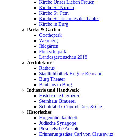
Kirche Unser Lieben Frauen
Kirche St. Nicolai
Kirche St. Petri
Kirche St. Johannes der Täufer
Kirche in Burg
Parks & Gärten
Goethepark
Weinberg
Ihlegärten
Flickschupark
Landesgartenschau 2018
Architektur
Rathaus
Stadtbibliothek Brigitte Reimann
Burg Theater
Bauhaus in Burg
Industrie und Handwerk
Historische Gerberei
Steinhaus Brauerei
Schuhfabrik Conrad Tack & Cie.
Historisches
Hugenottenkabinett
Jüdische Synagoge
Pieschelsche Anstalt
Erinnerungsstätte Carl von Clausewitz