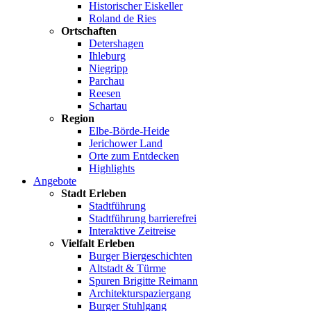
Historischer Eiskeller
Roland de Ries
Ortschaften
Detershagen
Ihleburg
Niegripp
Parchau
Reesen
Schartau
Region
Elbe-Börde-Heide
Jerichower Land
Orte zum Entdecken
Highlights
Angebote
Stadt Erleben
Stadtführung
Stadtführung barrierefrei
Interaktive Zeitreise
Vielfalt Erleben
Burger Biergeschichten
Altstadt & Türme
Spuren Brigitte Reimann
Architekturspaziergang
Burger Stuhlgang