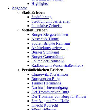
Highlights
Angebote
Stadt Erleben
Stadtführung
Stadtführung barrierefrei
Interaktive Zeitreise
Vielfalt Erleben
Burger Biergeschichten
Altstadt & Türme
Spuren Brigitte Reimann
Architekturspaziergang
Burger Stuhlgang
Burger Gartenträume
Spuren der Romanik
Radtour zum Wasserstraßenkreuz
Persönlichkeiten Erleben
Clausewitz & Garnison
Burgvogt zu Burg
Türmer Herrmanns
Nachtwächterrundgang
Der Trommler von Burg
Der Trommler von Burg für Kinder
Streifzug mit Frau Holle
Knecht Ruprecht
Mönchsführung