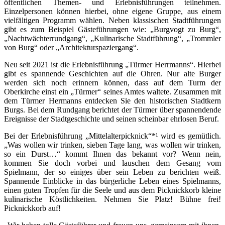
öffentlichen Themen- und Erlebnisführungen teilnehmen.
Einzelpersonen können hierbei, ohne eigene Gruppe, aus einem
vielfältigen Programm wählen. Neben klassischen Stadtführungen
gibt es zum Beispiel Gästeführungen wie: „Burgvogt zu Burg“,
„Nachtwächterrundgang“, „Kulinarische Stadtführung“, „Trommler
von Burg“ oder „Architekturspaziergang“.
Neu seit 2021 ist die Erlebnisführung „Türmer Herrmanns“. Hierbei
gibt es spannende Geschichten auf die Ohren. Nur alte Burger
werden sich noch erinnern können, dass auf dem Turm der
Oberkirche einst ein „Türmer“ seines Amtes waltete. Zusammen mit
dem Türmer Hermanns entdecken Sie den historischen Stadtkern
Burgs. Bei dem Rundgang berichtet der Türmer über spannendende
Ereignisse der Stadtgeschichte und seinen scheinbar ehrlosen Beruf.
Bei der Erlebnisführung „Mittelalterpicknick“*¹ wird es gemütlich.
„Was wollen wir trinken, sieben Tage lang, was wollen wir trinken,
so ein Durst…“ kommt Ihnen das bekannt vor? Wenn nein,
kommen Sie doch vorbei und lauschen dem Gesang vom
Spielmann, der so einiges über sein Leben zu berichten weiß.
Spannende Einblicke in das bürgerliche Leben eines Spielmanns,
einen guten Tropfen für die Seele und aus dem Picknickkorb kleine
kulinarische Köstlichkeiten. Nehmen Sie Platz! Bühne frei!
Picknickkorb auf!