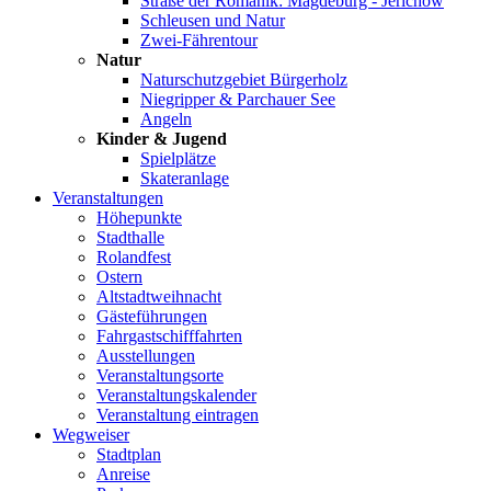
Straße der Romanik: Magdeburg - Jerichow
Schleusen und Natur
Zwei-Fährentour
Natur
Naturschutzgebiet Bürgerholz
Niegripper & Parchauer See
Angeln
Kinder & Jugend
Spielplätze
Skateranlage
Veranstaltungen
Höhepunkte
Stadthalle
Rolandfest
Ostern
Altstadtweihnacht
Gästeführungen
Fahrgastschifffahrten
Ausstellungen
Veranstaltungsorte
Veranstaltungskalender
Veranstaltung eintragen
Wegweiser
Stadtplan
Anreise