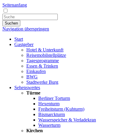
Seitenanfang
Suchen
Navigation überspringen
Start
Gastgeber
Hotel & Unterkunft
Reisemobilstellplätze
Tagesprogramme
Essen & Trinken
Einkaufen
BWG
Stadtwerke Burg
Sehenswertes
Türme
Berliner Torturm
Hexenturm
Freiheitsturm (Kuhturm)
Bismarckturm
Wasserspeicher & Verladekran
Wasserturm
Kirchen