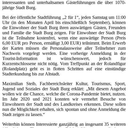
interessanten und unterhaltsamen Gästeführungen die über 1070-
jährige Stadt Burg.
Bei der öffentliche Stadtführung „2 für 1“, jeden Samstag um 11:00
Uhr (in den Monaten April bis einschließlich September), können
die Einwohner der Stadt Burg ihren auswärtigen Gästen, Freunden
und Familie die Stadt Burg zeigen. Für Einwohner der Stadt Burg
ist die Teilnahme kostenfrei, wenn eine auswärtige Person (Preis
6,00 EUR pro Person, ermäßigt 3,00 EUR) teilnimmt. Beim Erwerb
der Karten müssen die Personalausweise aller Teilnehmer zum
Nachweis vorgelegt werden. Eine vorherige Anmeldung in der
Tourist-Information ist wünschenswert, jedoch für
Kurzentschlossene nicht nötig. Vom Treffpunkt an der Rolandfigur
(Rolandplatz) geht es in flotten Schritten auf eine einstündige
Stadterkundung bis zur Altstadt.
Maximilian Steib, Fachbereichsleiter Kultur, Tourismus, Sport,
Jugend und Soziales der Stadt Burg erklärt: „Mit diesem Angebot
wollen wir die Chance, welche die Corona-Pandemie bietet, nutzen.
Im Jahr 2020 und 2021 konnten wir vermehrt Besuche von
Einwohnern der Stadt und des Landkreises erkennen. Diese sollen
nun die Möglichkeit erhalten, sich spontan und ohne Anmeldung die
Stadt zeigen zu lassen.“
Weiterhin können Interessierte ganzjährig an insgesamt 35 weiteren