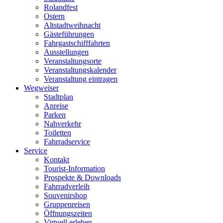
Rolandfest
Ostern
Altstadtweihnacht
Gästeführungen
Fahrgastschifffahrten
Ausstellungen
Veranstaltungsorte
Veranstaltungskalender
Veranstaltung eintragen
Wegweiser
Stadtplan
Anreise
Parken
Nahverkehr
Toiletten
Fahrradservice
Service
Kontakt
Tourist-Information
Prospekte & Downloads
Fahrradverleih
Souvenirshop
Gruppenreisen
Öffnungszeiten
Virtuell erleben