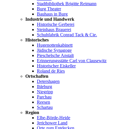
Stadtbibliothek Brigitte Reimann
Burg Theater
Bauhaus in Burg
Industrie und Handwerk
Historische Gerberei
Steinhaus Brauerei
Schuhfabrik Conrad Tack & Cie.
Historisches
Hugenottenkabinett
Jüdische Synagoge
Pieschelsche Anstalt
Erinnerungsstätte Carl von Clausewitz
Historischer Eiskeller
Roland de Ries
Ortschaften
Detershagen
Ihleburg
Niegripp
Parchau
Reesen
Schartau
Region
Elbe-Börde-Heide
Jerichower Land
Orte zum Entdecken