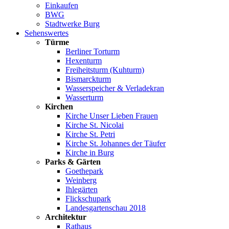
Einkaufen
BWG
Stadtwerke Burg
Sehenswertes
Türme
Berliner Torturm
Hexenturm
Freiheitsturm (Kuhturm)
Bismarckturm
Wasserspeicher & Verladekran
Wasserturm
Kirchen
Kirche Unser Lieben Frauen
Kirche St. Nicolai
Kirche St. Petri
Kirche St. Johannes der Täufer
Kirche in Burg
Parks & Gärten
Goethepark
Weinberg
Ihlegärten
Flickschupark
Landesgartenschau 2018
Architektur
Rathaus