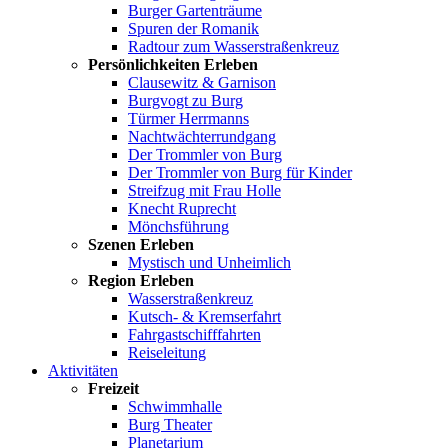
Burger Gartenträume
Spuren der Romanik
Radtour zum Wasserstraßenkreuz
Persönlichkeiten Erleben
Clausewitz & Garnison
Burgvogt zu Burg
Türmer Herrmanns
Nachtwächterrundgang
Der Trommler von Burg
Der Trommler von Burg für Kinder
Streifzug mit Frau Holle
Knecht Ruprecht
Mönchsführung
Szenen Erleben
Mystisch und Unheimlich
Region Erleben
Wasserstraßenkreuz
Kutsch- & Kremserfahrt
Fahrgastschifffahrten
Reiseleitung
Aktivitäten
Freizeit
Schwimmhalle
Burg Theater
Planetarium