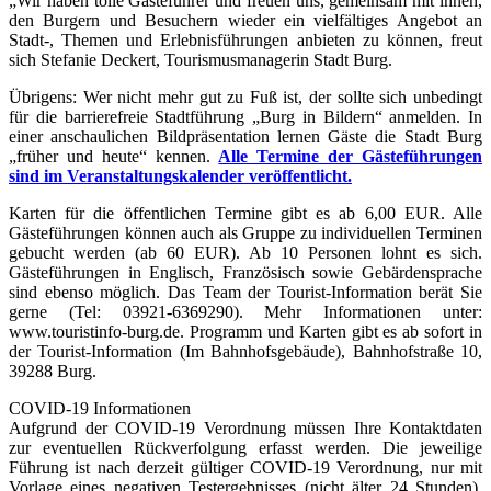
„Wir haben tolle Gästeführer und freuen uns, gemeinsam mit ihnen,
den Burgern und Besuchern wieder ein vielfältiges Angebot an
Stadt-, Themen und Erlebnisführungen anbieten zu können, freut
sich Stefanie Deckert, Tourismusmanagerin Stadt Burg.
Übrigens: Wer nicht mehr gut zu Fuß ist, der sollte sich unbedingt
für die barrierefreie Stadtführung „Burg in Bildern“ anmelden. In
einer anschaulichen Bildpräsentation lernen Gäste die Stadt Burg
„früher und heute“ kennen.
Alle Termine der Gästeführungen
sind im Veranstaltungskalender veröffentlicht.
Karten für die öffentlichen Termine gibt es ab 6,00 EUR. Alle
Gästeführungen können auch als Gruppe zu individuellen Terminen
gebucht werden (ab 60 EUR). Ab 10 Personen lohnt es sich.
Gästeführungen in Englisch, Französisch sowie Gebärdensprache
sind ebenso möglich. Das Team der Tourist-Information berät Sie
gerne (Tel: 03921-6369290). Mehr Informationen unter:
www.touristinfo-burg.de. Programm und Karten gibt es ab sofort in
der Tourist-Information (Im Bahnhofsgebäude), Bahnhofstraße 10,
39288 Burg.
COVID-19 Informationen
Aufgrund der COVID-19 Verordnung müssen Ihre Kontaktdaten
zur eventuellen Rückverfolgung erfasst werden. Die jeweilige
Führung ist nach derzeit gültiger COVID-19 Verordnung, nur mit
Vorlage eines negativen Testergebnisses (nicht älter 24 Stunden),