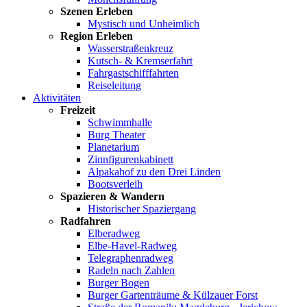
Szenen Erleben
Mystisch und Unheimlich
Region Erleben
Wasserstraßenkreuz
Kutsch- & Kremserfahrt
Fahrgastschifffahrten
Reiseleitung
Aktivitäten
Freizeit
Schwimmhalle
Burg Theater
Planetarium
Zinnfigurenkabinett
Alpakahof zu den Drei Linden
Bootsverleih
Spazieren & Wandern
Historischer Spaziergang
Radfahren
Elberadweg
Elbe-Havel-Radweg
Telegraphenradweg
Radeln nach Zahlen
Burger Bogen
Burger Gartenträume & Külzauer Forst