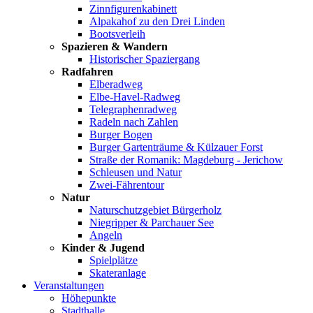
Zinnfigurenkabinett
Alpakahof zu den Drei Linden
Bootsverleih
Spazieren & Wandern
Historischer Spaziergang
Radfahren
Elberadweg
Elbe-Havel-Radweg
Telegraphenradweg
Radeln nach Zahlen
Burger Bogen
Burger Gartenträume & Külzauer Forst
Straße der Romanik: Magdeburg - Jerichow
Schleusen und Natur
Zwei-Fährentour
Natur
Naturschutzgebiet Bürgerholz
Niegripper & Parchauer See
Angeln
Kinder & Jugend
Spielplätze
Skateranlage
Veranstaltungen
Höhepunkte
Stadthalle