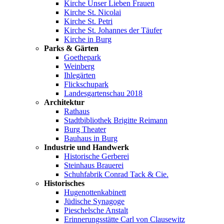
Kirche Unser Lieben Frauen
Kirche St. Nicolai
Kirche St. Petri
Kirche St. Johannes der Täufer
Kirche in Burg
Parks & Gärten
Goethepark
Weinberg
Ihlegärten
Flickschupark
Landesgartenschau 2018
Architektur
Rathaus
Stadtbibliothek Brigitte Reimann
Burg Theater
Bauhaus in Burg
Industrie und Handwerk
Historische Gerberei
Steinhaus Brauerei
Schuhfabrik Conrad Tack & Cie.
Historisches
Hugenottenkabinett
Jüdische Synagoge
Pieschelsche Anstalt
Erinnerungsstätte Carl von Clausewitz