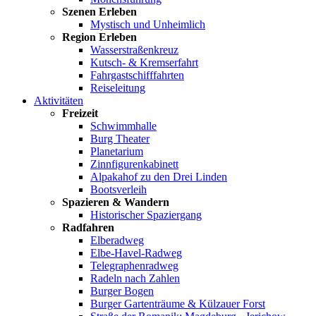
Szenen Erleben
Mystisch und Unheimlich
Region Erleben
Wasserstraßenkreuz
Kutsch- & Kremserfahrt
Fahrgastschifffahrten
Reiseleitung
Aktivitäten
Freizeit
Schwimmhalle
Burg Theater
Planetarium
Zinnfigurenkabinett
Alpakahof zu den Drei Linden
Bootsverleih
Spazieren & Wandern
Historischer Spaziergang
Radfahren
Elberadweg
Elbe-Havel-Radweg
Telegraphenradweg
Radeln nach Zahlen
Burger Bogen
Burger Gartenträume & Külzauer Forst