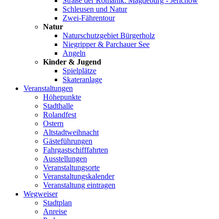
Straße der Romanik: Magdeburg - Jerichow
Schleusen und Natur
Zwei-Fährentour
Natur
Naturschutzgebiet Bürgerholz
Niegripper & Parchauer See
Angeln
Kinder & Jugend
Spielplätze
Skateranlage
Veranstaltungen
Höhepunkte
Stadthalle
Rolandfest
Ostern
Altstadtweihnacht
Gästeführungen
Fahrgastschifffahrten
Ausstellungen
Veranstaltungsorte
Veranstaltungskalender
Veranstaltung eintragen
Wegweiser
Stadtplan
Anreise