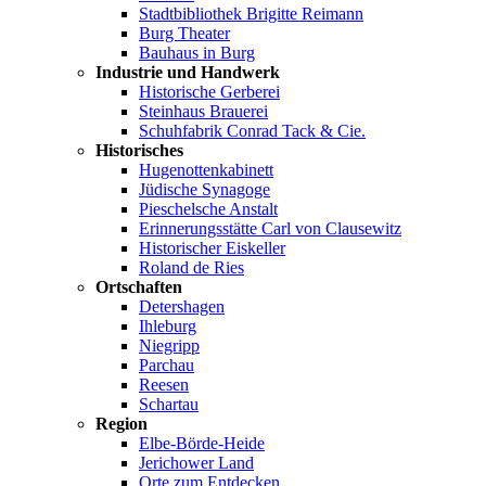
Stadtbibliothek Brigitte Reimann
Burg Theater
Bauhaus in Burg
Industrie und Handwerk
Historische Gerberei
Steinhaus Brauerei
Schuhfabrik Conrad Tack & Cie.
Historisches
Hugenottenkabinett
Jüdische Synagoge
Pieschelsche Anstalt
Erinnerungsstätte Carl von Clausewitz
Historischer Eiskeller
Roland de Ries
Ortschaften
Detershagen
Ihleburg
Niegripp
Parchau
Reesen
Schartau
Region
Elbe-Börde-Heide
Jerichower Land
Orte zum Entdecken