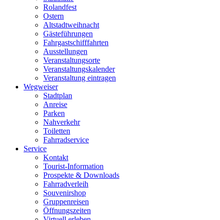
Rolandfest
Ostern
Altstadtweihnacht
Gästeführungen
Fahrgastschifffahrten
Ausstellungen
Veranstaltungsorte
Veranstaltungskalender
Veranstaltung eintragen
Wegweiser
Stadtplan
Anreise
Parken
Nahverkehr
Toiletten
Fahrradservice
Service
Kontakt
Tourist-Information
Prospekte & Downloads
Fahrradverleih
Souvenirshop
Gruppenreisen
Öffnungszeiten
Virtuell erleben