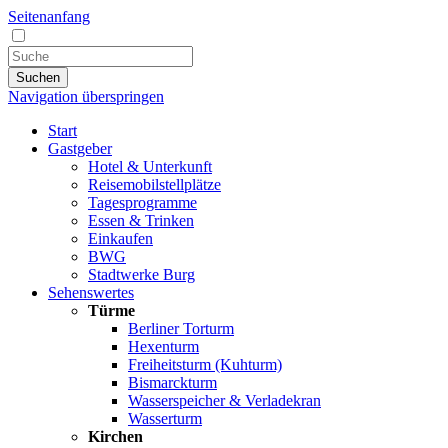
Seitenanfang
Suchen
Navigation überspringen
Start
Gastgeber
Hotel & Unterkunft
Reisemobilstellplätze
Tagesprogramme
Essen & Trinken
Einkaufen
BWG
Stadtwerke Burg
Sehenswertes
Türme
Berliner Torturm
Hexenturm
Freiheitsturm (Kuhturm)
Bismarckturm
Wasserspeicher & Verladekran
Wasserturm
Kirchen