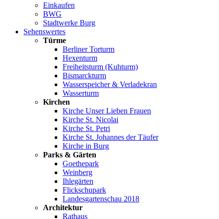
Einkaufen
BWG
Stadtwerke Burg
Sehenswertes
Türme
Berliner Torturm
Hexenturm
Freiheitsturm (Kuhturm)
Bismarckturm
Wasserspeicher & Verladekran
Wasserturm
Kirchen
Kirche Unser Lieben Frauen
Kirche St. Nicolai
Kirche St. Petri
Kirche St. Johannes der Täufer
Kirche in Burg
Parks & Gärten
Goethepark
Weinberg
Ihlegärten
Flickschupark
Landesgartenschau 2018
Architektur
Rathaus