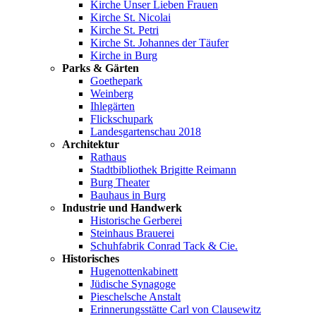
Kirche Unser Lieben Frauen
Kirche St. Nicolai
Kirche St. Petri
Kirche St. Johannes der Täufer
Kirche in Burg
Parks & Gärten
Goethepark
Weinberg
Ihlegärten
Flickschupark
Landesgartenschau 2018
Architektur
Rathaus
Stadtbibliothek Brigitte Reimann
Burg Theater
Bauhaus in Burg
Industrie und Handwerk
Historische Gerberei
Steinhaus Brauerei
Schuhfabrik Conrad Tack & Cie.
Historisches
Hugenottenkabinett
Jüdische Synagoge
Pieschelsche Anstalt
Erinnerungsstätte Carl von Clausewitz