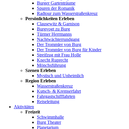
Burger Gartenträume
Spuren der Romanik
Radtour zum Wasserstraßenkreuz
Persönlichkeiten Erleben
Clausewitz & Garnison
Burgvogt zu Burg
Türmer Herrmanns
Nachtwächterrundgang
Der Trommler von Burg
Der Trommler von Burg für Kinder
Streifzug mit Frau Holle
Knecht Ruprecht
Mönchsführung
Szenen Erleben
Mystisch und Unheimlich
Region Erleben
Wasserstraßenkreuz
Kutsch- & Kremserfahrt
Fahrgastschifffahrten
Reiseleitung
Aktivitäten
Freizeit
Schwimmhalle
Burg Theater
Planetarium