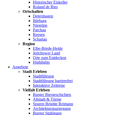
Historischer Eiskeller
Roland de Ries
Ortschaften
Detershagen
Ihleburg
Niegripp
Parchau
Reesen
Schartau
Region
Elbe-Börde-Heide
Jerichower Land
Orte zum Entdecken
Highlights
Angebote
Stadt Erleben
Stadtführung
Stadtführung barrierefrei
Interaktive Zeitreise
Vielfalt Erleben
Burger Biergeschichten
Altstadt & Türme
Spuren Brigitte Reimann
Architekturspaziergang
Burger Stuhlgang