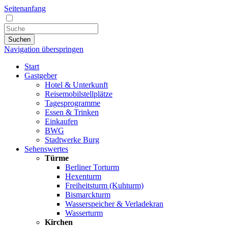
Seitenanfang
Suchen
Navigation überspringen
Start
Gastgeber
Hotel & Unterkunft
Reisemobilstellplätze
Tagesprogramme
Essen & Trinken
Einkaufen
BWG
Stadtwerke Burg
Sehenswertes
Türme
Berliner Torturm
Hexenturm
Freiheitsturm (Kuhturm)
Bismarckturm
Wasserspeicher & Verladekran
Wasserturm
Kirchen