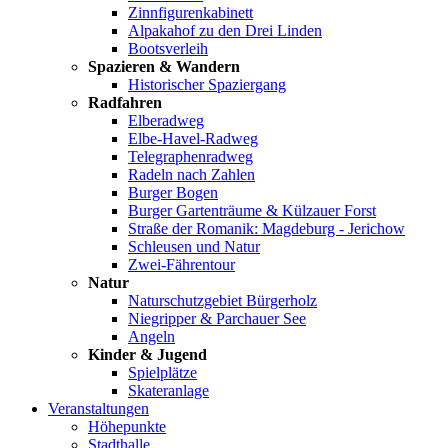
Zinnfigurenkabinett
Alpakahof zu den Drei Linden
Bootsverleih
Spazieren & Wandern
Historischer Spaziergang
Radfahren
Elberadweg
Elbe-Havel-Radweg
Telegraphenradweg
Radeln nach Zahlen
Burger Bogen
Burger Gartenträume & Külzauer Forst
Straße der Romanik: Magdeburg - Jerichow
Schleusen und Natur
Zwei-Fährentour
Natur
Naturschutzgebiet Bürgerholz
Niegripper & Parchauer See
Angeln
Kinder & Jugend
Spielplätze
Skateranlage
Veranstaltungen
Höhepunkte
Stadthalle