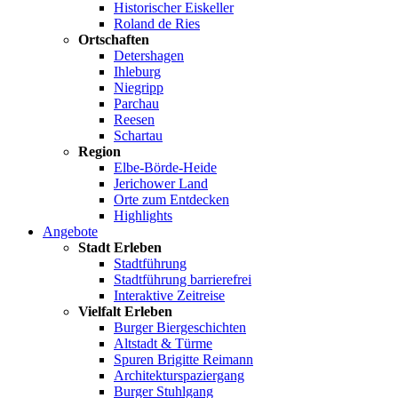
Historischer Eiskeller
Roland de Ries
Ortschaften
Detershagen
Ihleburg
Niegripp
Parchau
Reesen
Schartau
Region
Elbe-Börde-Heide
Jerichower Land
Orte zum Entdecken
Highlights
Angebote
Stadt Erleben
Stadtführung
Stadtführung barrierefrei
Interaktive Zeitreise
Vielfalt Erleben
Burger Biergeschichten
Altstadt & Türme
Spuren Brigitte Reimann
Architekturspaziergang
Burger Stuhlgang