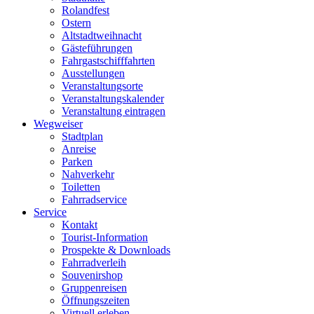
Rolandfest
Ostern
Altstadtweihnacht
Gästeführungen
Fahrgastschifffahrten
Ausstellungen
Veranstaltungsorte
Veranstaltungskalender
Veranstaltung eintragen
Wegweiser
Stadtplan
Anreise
Parken
Nahverkehr
Toiletten
Fahrradservice
Service
Kontakt
Tourist-Information
Prospekte & Downloads
Fahrradverleih
Souvenirshop
Gruppenreisen
Öffnungszeiten
Virtuell erleben