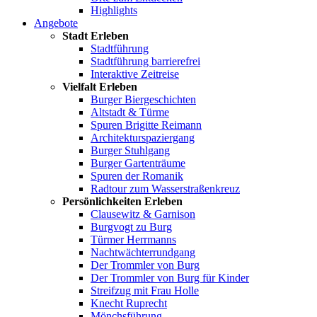
Highlights
Angebote
Stadt Erleben
Stadtführung
Stadtführung barrierefrei
Interaktive Zeitreise
Vielfalt Erleben
Burger Biergeschichten
Altstadt & Türme
Spuren Brigitte Reimann
Architekturspaziergang
Burger Stuhlgang
Burger Gartenträume
Spuren der Romanik
Radtour zum Wasserstraßenkreuz
Persönlichkeiten Erleben
Clausewitz & Garnison
Burgvogt zu Burg
Türmer Herrmanns
Nachtwächterrundgang
Der Trommler von Burg
Der Trommler von Burg für Kinder
Streifzug mit Frau Holle
Knecht Ruprecht
Mönchsführung