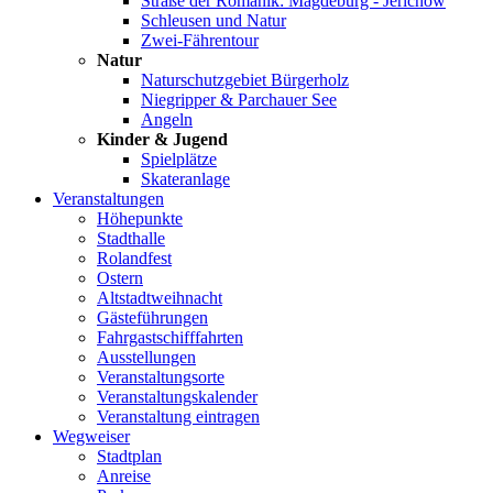
Straße der Romanik: Magdeburg - Jerichow
Schleusen und Natur
Zwei-Fährentour
Natur
Naturschutzgebiet Bürgerholz
Niegripper & Parchauer See
Angeln
Kinder & Jugend
Spielplätze
Skateranlage
Veranstaltungen
Höhepunkte
Stadthalle
Rolandfest
Ostern
Altstadtweihnacht
Gästeführungen
Fahrgastschifffahrten
Ausstellungen
Veranstaltungsorte
Veranstaltungskalender
Veranstaltung eintragen
Wegweiser
Stadtplan
Anreise