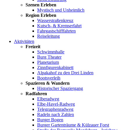
Szenen Erleben
Mystisch und Unheimlich
Region Erleben
Wasserstraßenkreuz
Kutsch- & Kremserfahrt
Fahrgastschifffahrten
Reiseleitung
Aktivitäten
Freizeit
Schwimmhalle
Burg Theater
Planetarium
Zinnfigurenkabinett
Alpakahof zu den Drei Linden
Bootsverleih
Spazieren & Wandern
Historischer Spaziergang
Radfahren
Elberadweg
Elbe-Havel-Radweg
Telegraphenradweg
Radeln nach Zahlen
Burger Bogen
Burger Gartenträume & Külzauer Forst