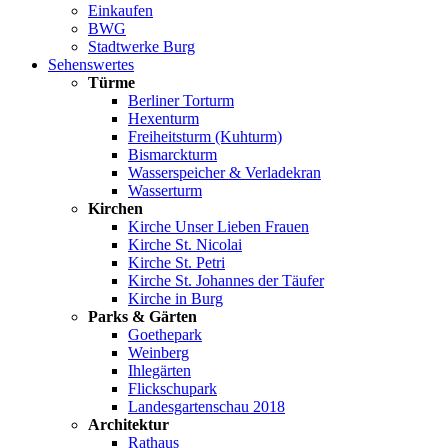
Einkaufen
BWG
Stadtwerke Burg
Sehenswertes
Türme
Berliner Torturm
Hexenturm
Freiheitsturm (Kuhturm)
Bismarckturm
Wasserspeicher & Verladekran
Wasserturm
Kirchen
Kirche Unser Lieben Frauen
Kirche St. Nicolai
Kirche St. Petri
Kirche St. Johannes der Täufer
Kirche in Burg
Parks & Gärten
Goethepark
Weinberg
Ihlegärten
Flickschupark
Landesgartenschau 2018
Architektur
Rathaus