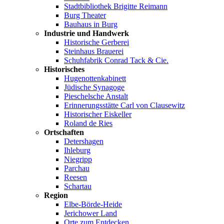
Stadtbibliothek Brigitte Reimann
Burg Theater
Bauhaus in Burg
Industrie und Handwerk
Historische Gerberei
Steinhaus Brauerei
Schuhfabrik Conrad Tack & Cie.
Historisches
Hugenottenkabinett
Jüdische Synagoge
Pieschelsche Anstalt
Erinnerungsstätte Carl von Clausewitz
Historischer Eiskeller
Roland de Ries
Ortschaften
Detershagen
Ihleburg
Niegripp
Parchau
Reesen
Schartau
Region
Elbe-Börde-Heide
Jerichower Land
Orte zum Entdecken