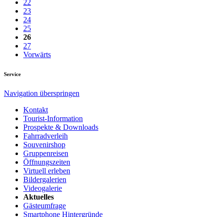
22
23
24
25
26
27
Vorwärts
Service
Navigation überspringen
Kontakt
Tourist-Information
Prospekte & Downloads
Fahrradverleih
Souvenirshop
Gruppenreisen
Öffnungszeiten
Virtuell erleben
Bildergalerien
Videogalerie
Aktuelles
Gästeumfrage
Smartphone Hintergründe