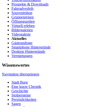
Prospekte & Downloads
Fahrradverleih
Souvenirshop
Gruppenreisen
Öffnungszeiten
Virtuell erleben
Bildergalerien
Videogalerie
Aktuelles
Gästeumfrage
Smartphone Hintergründe
Desktop Hintergründe
Vermietungen
Wissenswertes
Navigation überspringen
Stadt Burg
Eine kurze Chronik
Geschichte
Stolpersteine
Persönlichkeiten
Sagen