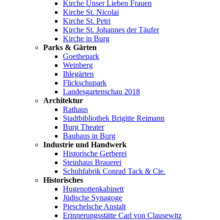
Kirche Unser Lieben Frauen
Kirche St. Nicolai
Kirche St. Petri
Kirche St. Johannes der Täufer
Kirche in Burg
Parks & Gärten
Goethepark
Weinberg
Ihlegärten
Flickschupark
Landesgartenschau 2018
Architektur
Rathaus
Stadtbibliothek Brigitte Reimann
Burg Theater
Bauhaus in Burg
Industrie und Handwerk
Historische Gerberei
Steinhaus Brauerei
Schuhfabrik Conrad Tack & Cie.
Historisches
Hugenottenkabinett
Jüdische Synagoge
Pieschelsche Anstalt
Erinnerungsstätte Carl von Clausewitz