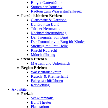
Burger Gartenträume
Spuren der Romanik
Radtour zum Wasserstraßenkreuz
Persönlichkeiten Erleben
Clausewitz & Garnison
Burgvogt zu Burg
Türmer Herrmanns
Nachtwächterrundgang
Der Trommler von Burg
Der Trommler von Burg für Kinder
Streifzug mit Frau Holle
Knecht Ruprecht
Mönchsführung
Szenen Erleben
Mystisch und Unheimlich
Region Erleben
Wasserstraßenkreuz
Kutsch- & Kremserfahrt
Fahrgastschifffahrten
Reiseleitung
Aktivitäten
Freizeit
Schwimmhalle
Burg Theater
Planetarium