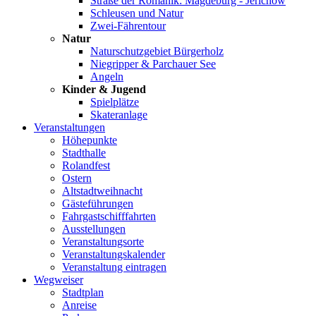
Straße der Romanik: Magdeburg - Jerichow
Schleusen und Natur
Zwei-Fährentour
Natur
Naturschutzgebiet Bürgerholz
Niegripper & Parchauer See
Angeln
Kinder & Jugend
Spielplätze
Skateranlage
Veranstaltungen
Höhepunkte
Stadthalle
Rolandfest
Ostern
Altstadtweihnacht
Gästeführungen
Fahrgastschifffahrten
Ausstellungen
Veranstaltungsorte
Veranstaltungskalender
Veranstaltung eintragen
Wegweiser
Stadtplan
Anreise