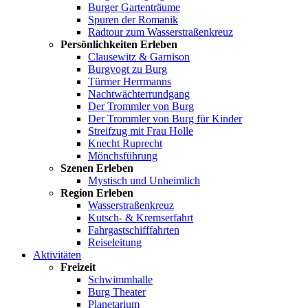
Burger Gartenträume
Spuren der Romanik
Radtour zum Wasserstraßenkreuz
Persönlichkeiten Erleben
Clausewitz & Garnison
Burgvogt zu Burg
Türmer Herrmanns
Nachtwächterrundgang
Der Trommler von Burg
Der Trommler von Burg für Kinder
Streifzug mit Frau Holle
Knecht Ruprecht
Mönchsführung
Szenen Erleben
Mystisch und Unheimlich
Region Erleben
Wasserstraßenkreuz
Kutsch- & Kremserfahrt
Fahrgastschifffahrten
Reiseleitung
Aktivitäten
Freizeit
Schwimmhalle
Burg Theater
Planetarium