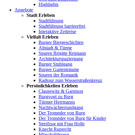
Highlights
Angebote
Stadt Erleben
Stadtführung
Stadtführung barrierefrei
Interaktive Zeitreise
Vielfalt Erleben
Burger Biergeschichten
Altstadt & Türme
Spuren Brigitte Reimann
Architekturspaziergang
Burger Stuhlgang
Burger Gartenträume
Spuren der Romanik
Radtour zum Wasserstraßenkreuz
Persönlichkeiten Erleben
Clausewitz & Garnison
Burgvogt zu Burg
Türmer Herrmanns
Nachtwächterrundgang
Der Trommler von Burg
Der Trommler von Burg für Kinder
Streifzug mit Frau Holle
Knecht Ruprecht
Mönchsführung