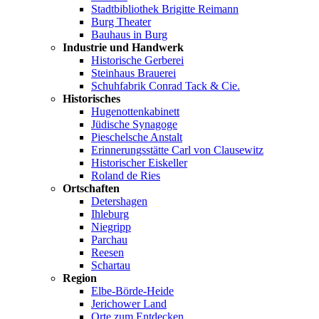
Stadtbibliothek Brigitte Reimann
Burg Theater
Bauhaus in Burg
Industrie und Handwerk
Historische Gerberei
Steinhaus Brauerei
Schuhfabrik Conrad Tack & Cie.
Historisches
Hugenottenkabinett
Jüdische Synagoge
Pieschelsche Anstalt
Erinnerungsstätte Carl von Clausewitz
Historischer Eiskeller
Roland de Ries
Ortschaften
Detershagen
Ihleburg
Niegripp
Parchau
Reesen
Schartau
Region
Elbe-Börde-Heide
Jerichower Land
Orte zum Entdecken