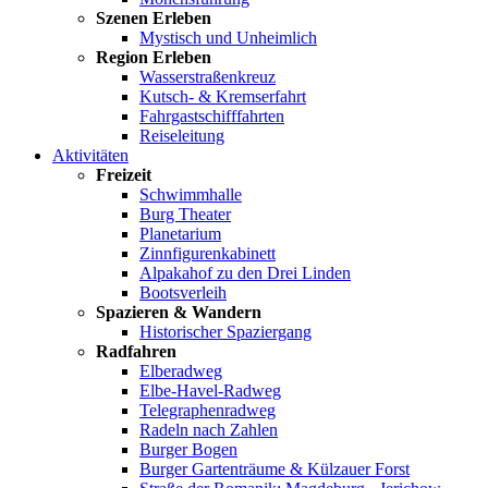
Szenen Erleben
Mystisch und Unheimlich
Region Erleben
Wasserstraßenkreuz
Kutsch- & Kremserfahrt
Fahrgastschifffahrten
Reiseleitung
Aktivitäten
Freizeit
Schwimmhalle
Burg Theater
Planetarium
Zinnfigurenkabinett
Alpakahof zu den Drei Linden
Bootsverleih
Spazieren & Wandern
Historischer Spaziergang
Radfahren
Elberadweg
Elbe-Havel-Radweg
Telegraphenradweg
Radeln nach Zahlen
Burger Bogen
Burger Gartenträume & Külzauer Forst