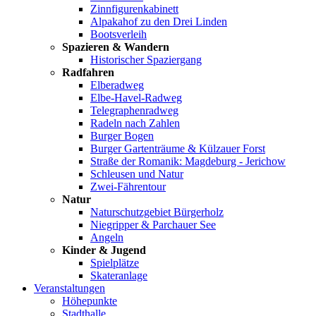
Zinnfigurenkabinett
Alpakahof zu den Drei Linden
Bootsverleih
Spazieren & Wandern
Historischer Spaziergang
Radfahren
Elberadweg
Elbe-Havel-Radweg
Telegraphenradweg
Radeln nach Zahlen
Burger Bogen
Burger Gartenträume & Külzauer Forst
Straße der Romanik: Magdeburg - Jerichow
Schleusen und Natur
Zwei-Fährentour
Natur
Naturschutzgebiet Bürgerholz
Niegripper & Parchauer See
Angeln
Kinder & Jugend
Spielplätze
Skateranlage
Veranstaltungen
Höhepunkte
Stadthalle