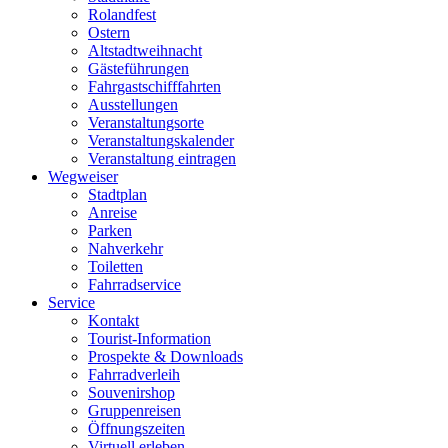
Rolandfest
Ostern
Altstadtweihnacht
Gästeführungen
Fahrgastschifffahrten
Ausstellungen
Veranstaltungsorte
Veranstaltungskalender
Veranstaltung eintragen
Wegweiser
Stadtplan
Anreise
Parken
Nahverkehr
Toiletten
Fahrradservice
Service
Kontakt
Tourist-Information
Prospekte & Downloads
Fahrradverleih
Souvenirshop
Gruppenreisen
Öffnungszeiten
Virtuell erleben