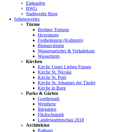
Einkaufen
BWG
Stadtwerke Burg
Sehenswertes
Türme
Berliner Torturm
Hexenturm
Freiheitsturm (Kuhturm)
Bismarckturm
Wasserspeicher & Verladekran
Wasserturm
Kirchen
Kirche Unser Lieben Frauen
Kirche St. Nicolai
Kirche St. Petri
Kirche St. Johannes der Täufer
Kirche in Burg
Parks & Gärten
Goethepark
Weinberg
Ihlegärten
Flickschupark
Landesgartenschau 2018
Architektur
Rathaus