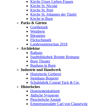
Kirche Unser Lieben Frauen
Kirche St. Nicolai
Kirche St. Petri
Kirche St. Johannes der Täufer
Kirche in Burg
Parks & Gärten
Goethepark
Weinberg
Ihlegärten
Flickschupark
Landesgartenschau 2018
Architektur
Rathaus
Stadtbibliothek Brigitte Reimann
Burg Theater
Bauhaus in Burg
Industrie und Handwerk
Historische Gerberei
Steinhaus Brauerei
Schuhfabrik Conrad Tack & Cie.
Historisches
Hugenottenkabinett
Jüdische Synagoge
Pieschelsche Anstalt
Erinnerungsstätte Carl von Clausewitz