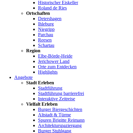
Historischer Eiskeller
Roland de Ries
Ortschaften
Detershagen
Ihleburg
Niegripp
Parchau
Reesen
Schartau
Region
Elbe-Börde-Heide
Jerichower Land
Orte zum Entdecken
Highlights
Angebote
Stadt Erleben
Stadtführung
Stadtführung barrierefrei
Interaktive Zeitreise
Vielfalt Erleben
Burger Biergeschichten
Altstadt & Türme
Spuren Brigitte Reimann
Architekturspaziergang
Burger Stuhlgang