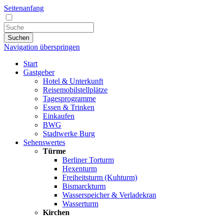
Seitenanfang
Suchen
Navigation überspringen
Start
Gastgeber
Hotel & Unterkunft
Reisemobilstellplätze
Tagesprogramme
Essen & Trinken
Einkaufen
BWG
Stadtwerke Burg
Sehenswertes
Türme
Berliner Torturm
Hexenturm
Freiheitsturm (Kuhturm)
Bismarckturm
Wasserspeicher & Verladekran
Wasserturm
Kirchen