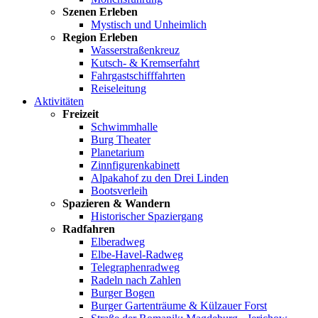
Szenen Erleben
Mystisch und Unheimlich
Region Erleben
Wasserstraßenkreuz
Kutsch- & Kremserfahrt
Fahrgastschifffahrten
Reiseleitung
Aktivitäten
Freizeit
Schwimmhalle
Burg Theater
Planetarium
Zinnfigurenkabinett
Alpakahof zu den Drei Linden
Bootsverleih
Spazieren & Wandern
Historischer Spaziergang
Radfahren
Elberadweg
Elbe-Havel-Radweg
Telegraphenradweg
Radeln nach Zahlen
Burger Bogen
Burger Gartenträume & Külzauer Forst