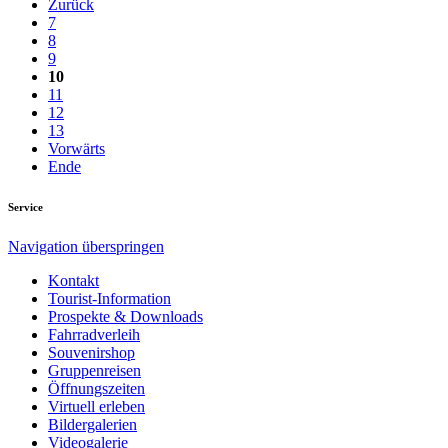
Zurück
7
8
9
10
11
12
13
Vorwärts
Ende
Service
Navigation überspringen
Kontakt
Tourist-Information
Prospekte & Downloads
Fahrradverleih
Souvenirshop
Gruppenreisen
Öffnungszeiten
Virtuell erleben
Bildergalerien
Videogalerie