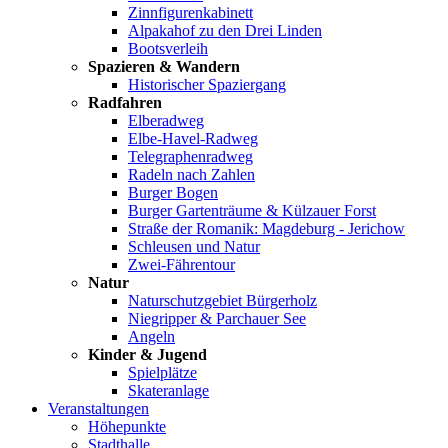
Zinnfigurenkabinett
Alpakahof zu den Drei Linden
Bootsverleih
Spazieren & Wandern
Historischer Spaziergang
Radfahren
Elberadweg
Elbe-Havel-Radweg
Telegraphenradweg
Radeln nach Zahlen
Burger Bogen
Burger Gartenträume & Külzauer Forst
Straße der Romanik: Magdeburg - Jerichow
Schleusen und Natur
Zwei-Fährentour
Natur
Naturschutzgebiet Bürgerholz
Niegripper & Parchauer See
Angeln
Kinder & Jugend
Spielplätze
Skateranlage
Veranstaltungen
Höhepunkte
Stadthalle