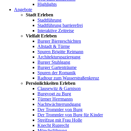
Highlights
Angebote
Stadt Erleben
Stadtführung
Stadtführung barrierefrei
Interaktive Zeitreise
Vielfalt Erleben
Burger Biergeschichten
Altstadt & Türme
Spuren Brigitte Reimann
Architekturspaziergang
Burger Stuhlgang
Burger Gartenträume
Spuren der Romanik
Radtour zum Wasserstraßenkreuz
Persönlichkeiten Erleben
Clausewitz & Garnison
Burgvogt zu Burg
Türmer Herrmanns
Nachtwächterrundgang
Der Trommler von Burg
Der Trommler von Burg für Kinder
Streifzug mit Frau Holle
Knecht Ruprecht
Mönchsführung