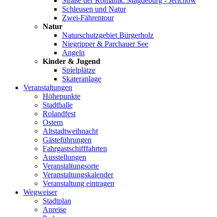
Straße der Romanik: Magdeburg - Jerichow
Schleusen und Natur
Zwei-Fährentour
Natur
Naturschutzgebiet Bürgerholz
Niegripper & Parchauer See
Angeln
Kinder & Jugend
Spielplätze
Skateranlage
Veranstaltungen
Höhepunkte
Stadthalle
Rolandfest
Ostern
Altstadtweihnacht
Gästeführungen
Fahrgastschifffahrten
Ausstellungen
Veranstaltungsorte
Veranstaltungskalender
Veranstaltung eintragen
Wegweiser
Stadtplan
Anreise