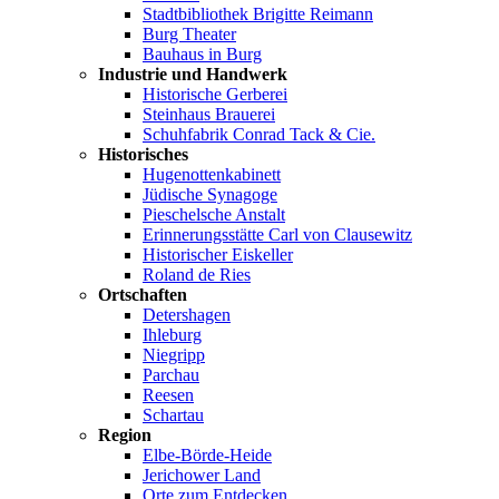
Stadtbibliothek Brigitte Reimann
Burg Theater
Bauhaus in Burg
Industrie und Handwerk
Historische Gerberei
Steinhaus Brauerei
Schuhfabrik Conrad Tack & Cie.
Historisches
Hugenottenkabinett
Jüdische Synagoge
Pieschelsche Anstalt
Erinnerungsstätte Carl von Clausewitz
Historischer Eiskeller
Roland de Ries
Ortschaften
Detershagen
Ihleburg
Niegripp
Parchau
Reesen
Schartau
Region
Elbe-Börde-Heide
Jerichower Land
Orte zum Entdecken