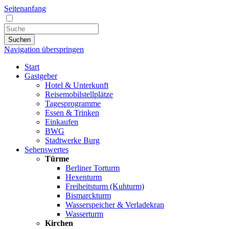
Seitenanfang
Suchen
Navigation überspringen
Start
Gastgeber
Hotel & Unterkunft
Reisemobilstellplätze
Tagesprogramme
Essen & Trinken
Einkaufen
BWG
Stadtwerke Burg
Sehenswertes
Türme
Berliner Torturm
Hexenturm
Freiheitsturm (Kuhturm)
Bismarckturm
Wasserspeicher & Verladekran
Wasserturm
Kirchen