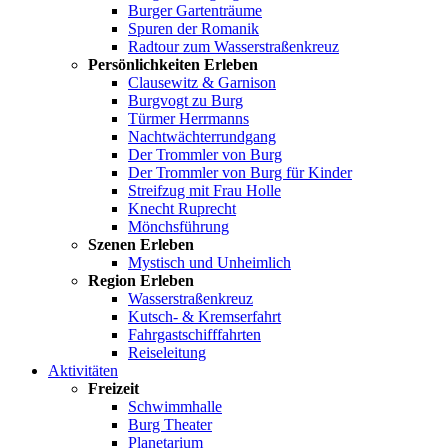
Burger Gartenträume
Spuren der Romanik
Radtour zum Wasserstraßenkreuz
Persönlichkeiten Erleben
Clausewitz & Garnison
Burgvogt zu Burg
Türmer Herrmanns
Nachtwächterrundgang
Der Trommler von Burg
Der Trommler von Burg für Kinder
Streifzug mit Frau Holle
Knecht Ruprecht
Mönchsführung
Szenen Erleben
Mystisch und Unheimlich
Region Erleben
Wasserstraßenkreuz
Kutsch- & Kremserfahrt
Fahrgastschifffahrten
Reiseleitung
Aktivitäten
Freizeit
Schwimmhalle
Burg Theater
Planetarium