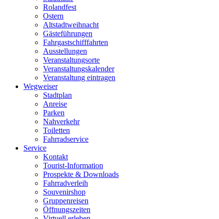
Rolandfest
Ostern
Altstadtweihnacht
Gästeführungen
Fahrgastschifffahrten
Ausstellungen
Veranstaltungsorte
Veranstaltungskalender
Veranstaltung eintragen
Wegweiser
Stadtplan
Anreise
Parken
Nahverkehr
Toiletten
Fahrradservice
Service
Kontakt
Tourist-Information
Prospekte & Downloads
Fahrradverleih
Souvenirshop
Gruppenreisen
Öffnungszeiten
Virtuell erleben