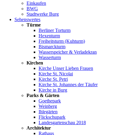
Einkaufen
BWG
Stadtwerke Burg
Sehenswertes
Türme
Berliner Torturm
Hexenturm
Freiheitsturm (Kuhturm)
Bismarckturm
Wasserspeicher & Verladekran
Wasserturm
Kirchen
Kirche Unser Lieben Frauen
Kirche St. Nicolai
Kirche St. Petri
Kirche St. Johannes der Täufer
Kirche in Burg
Parks & Gärten
Goethepark
Weinberg
Ihlegärten
Flickschupark
Landesgartenschau 2018
Architektur
Rathaus