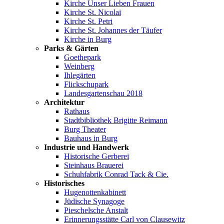
Kirche Unser Lieben Frauen
Kirche St. Nicolai
Kirche St. Petri
Kirche St. Johannes der Täufer
Kirche in Burg
Parks & Gärten
Goethepark
Weinberg
Ihlegärten
Flickschupark
Landesgartenschau 2018
Architektur
Rathaus
Stadtbibliothek Brigitte Reimann
Burg Theater
Bauhaus in Burg
Industrie und Handwerk
Historische Gerberei
Steinhaus Brauerei
Schuhfabrik Conrad Tack & Cie.
Historisches
Hugenottenkabinett
Jüdische Synagoge
Pieschelsche Anstalt
Erinnerungsstätte Carl von Clausewitz