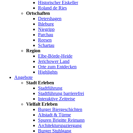
Historischer Eiskeller
Roland de Ries
Ortschaften
Detershagen
Ihleburg
Niegripp
Parchau
Reesen
Schartau
Region
Elbe-Börde-Heide
Jerichower Land
Orte zum Entdecken
Highlights
Angebote
Stadt Erleben
Stadtführung
Stadtführung barrierefrei
Interaktive Zeitreise
Vielfalt Erleben
Burger Biergeschichten
Altstadt & Türme
Spuren Brigitte Reimann
Architekturspaziergang
Burger Stuhlgang