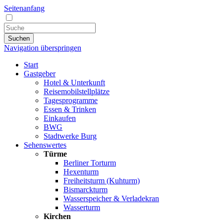
Seitenanfang
Suchen
Navigation überspringen
Start
Gastgeber
Hotel & Unterkunft
Reisemobilstellplätze
Tagesprogramme
Essen & Trinken
Einkaufen
BWG
Stadtwerke Burg
Sehenswertes
Türme
Berliner Torturm
Hexenturm
Freiheitsturm (Kuhturm)
Bismarckturm
Wasserspeicher & Verladekran
Wasserturm
Kirchen