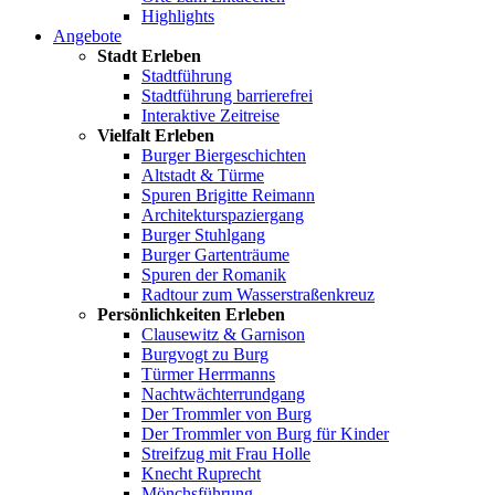
Highlights
Angebote
Stadt Erleben
Stadtführung
Stadtführung barrierefrei
Interaktive Zeitreise
Vielfalt Erleben
Burger Biergeschichten
Altstadt & Türme
Spuren Brigitte Reimann
Architekturspaziergang
Burger Stuhlgang
Burger Gartenträume
Spuren der Romanik
Radtour zum Wasserstraßenkreuz
Persönlichkeiten Erleben
Clausewitz & Garnison
Burgvogt zu Burg
Türmer Herrmanns
Nachtwächterrundgang
Der Trommler von Burg
Der Trommler von Burg für Kinder
Streifzug mit Frau Holle
Knecht Ruprecht
Mönchsführung