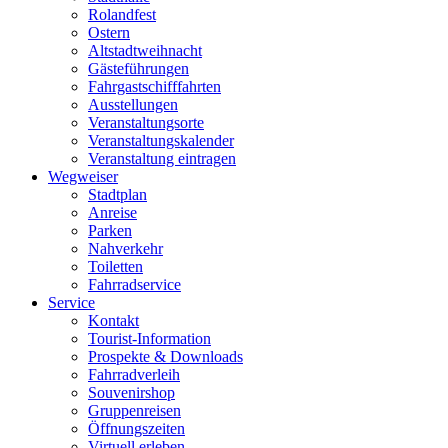
Rolandfest
Ostern
Altstadtweihnacht
Gästeführungen
Fahrgastschifffahrten
Ausstellungen
Veranstaltungsorte
Veranstaltungskalender
Veranstaltung eintragen
Wegweiser
Stadtplan
Anreise
Parken
Nahverkehr
Toiletten
Fahrradservice
Service
Kontakt
Tourist-Information
Prospekte & Downloads
Fahrradverleih
Souvenirshop
Gruppenreisen
Öffnungszeiten
Virtuell erleben