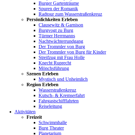
Burger Gartenträume
Spuren der Romanik
Radtour zum Wasserstraßenkreuz
Persönlichkeiten Erleben
Clausewitz & Garnison
Burgvogt zu Burg
Türmer Herrmanns
Nachtwächterrundgang
Der Trommler von Burg
Der Trommler von Burg für Kinder
Streifzug mit Frau Holle
Knecht Ruprecht
Mönchsführung
Szenen Erleben
Mystisch und Unheimlich
Region Erleben
Wasserstraßenkreuz
Kutsch- & Kremserfahrt
Fahrgastschifffahrten
Reiseleitung
Aktivitäten
Freizeit
Schwimmhalle
Burg Theater
Planetarium