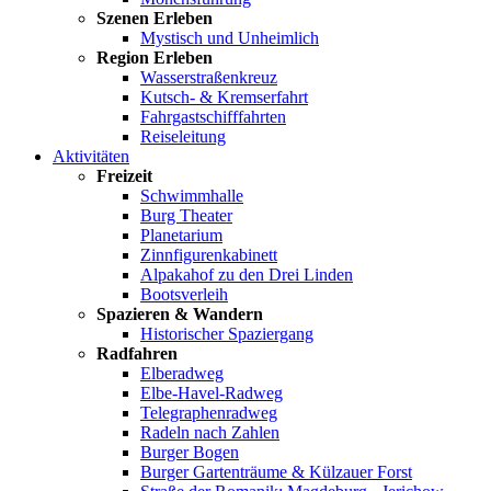
Szenen Erleben
Mystisch und Unheimlich
Region Erleben
Wasserstraßenkreuz
Kutsch- & Kremserfahrt
Fahrgastschifffahrten
Reiseleitung
Aktivitäten
Freizeit
Schwimmhalle
Burg Theater
Planetarium
Zinnfigurenkabinett
Alpakahof zu den Drei Linden
Bootsverleih
Spazieren & Wandern
Historischer Spaziergang
Radfahren
Elberadweg
Elbe-Havel-Radweg
Telegraphenradweg
Radeln nach Zahlen
Burger Bogen
Burger Gartenträume & Külzauer Forst