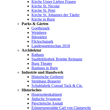
Kirche Unser Lieben Frauen
Kirche St. Nicolai
Kirche St. Petri
Kirche St. Johannes der Täufer
Kirche in Burg
Parks & Gärten
Goethepark
Weinberg
Ihlegärten
Flickschupark
Landesgartenschau 2018
Architektur
Rathaus
Stadtbibliothek Brigitte Reimann
Burg Theater
Bauhaus in Burg
Industrie und Handwerk
Historische Gerberei
Steinhaus Brauerei
Schuhfabrik Conrad Tack & Cie.
Historisches
Hugenottenkabinett
Jüdische Synagoge
Pieschelsche Anstalt
Erinnerungsstätte Carl von Clausewitz