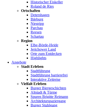
Historischer Eiskeller
Roland de Ries
Ortschaften
Detershagen
Ihleburg
Niegripp
Parchau
Reesen
Schartau
Region
Elbe-Börde-Heide
Jerichower Land
Orte zum Entdecken
Highlights
Angebote
Stadt Erleben
Stadtführung
Stadtführung barrierefrei
Interaktive Zeitreise
Vielfalt Erleben
Burger Biergeschichten
Altstadt & Türme
Spuren Brigitte Reimann
Architekturspaziergang
Burger Stuhlgang