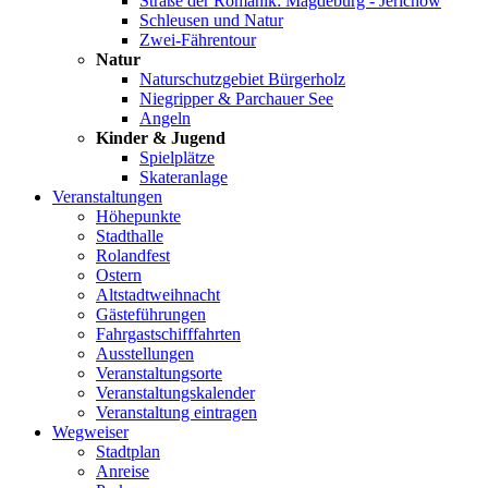
Straße der Romanik: Magdeburg - Jerichow
Schleusen und Natur
Zwei-Fährentour
Natur
Naturschutzgebiet Bürgerholz
Niegripper & Parchauer See
Angeln
Kinder & Jugend
Spielplätze
Skateranlage
Veranstaltungen
Höhepunkte
Stadthalle
Rolandfest
Ostern
Altstadtweihnacht
Gästeführungen
Fahrgastschifffahrten
Ausstellungen
Veranstaltungsorte
Veranstaltungskalender
Veranstaltung eintragen
Wegweiser
Stadtplan
Anreise