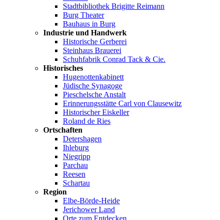
Stadtbibliothek Brigitte Reimann
Burg Theater
Bauhaus in Burg
Industrie und Handwerk
Historische Gerberei
Steinhaus Brauerei
Schuhfabrik Conrad Tack & Cie.
Historisches
Hugenottenkabinett
Jüdische Synagoge
Pieschelsche Anstalt
Erinnerungsstätte Carl von Clausewitz
Historischer Eiskeller
Roland de Ries
Ortschaften
Detershagen
Ihleburg
Niegripp
Parchau
Reesen
Schartau
Region
Elbe-Börde-Heide
Jerichower Land
Orte zum Entdecken