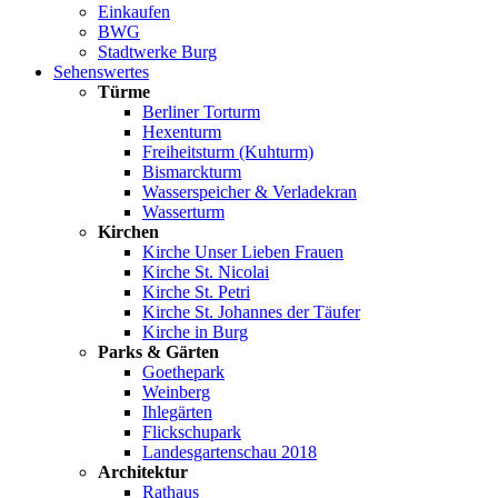
Einkaufen
BWG
Stadtwerke Burg
Sehenswertes
Türme
Berliner Torturm
Hexenturm
Freiheitsturm (Kuhturm)
Bismarckturm
Wasserspeicher & Verladekran
Wasserturm
Kirchen
Kirche Unser Lieben Frauen
Kirche St. Nicolai
Kirche St. Petri
Kirche St. Johannes der Täufer
Kirche in Burg
Parks & Gärten
Goethepark
Weinberg
Ihlegärten
Flickschupark
Landesgartenschau 2018
Architektur
Rathaus