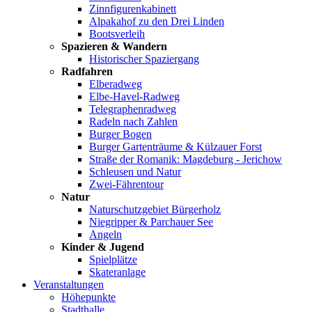
Zinnfigurenkabinett
Alpakahof zu den Drei Linden
Bootsverleih
Spazieren & Wandern
Historischer Spaziergang
Radfahren
Elberadweg
Elbe-Havel-Radweg
Telegraphenradweg
Radeln nach Zahlen
Burger Bogen
Burger Gartenträume & Külzauer Forst
Straße der Romanik: Magdeburg - Jerichow
Schleusen und Natur
Zwei-Fährentour
Natur
Naturschutzgebiet Bürgerholz
Niegripper & Parchauer See
Angeln
Kinder & Jugend
Spielplätze
Skateranlage
Veranstaltungen
Höhepunkte
Stadthalle